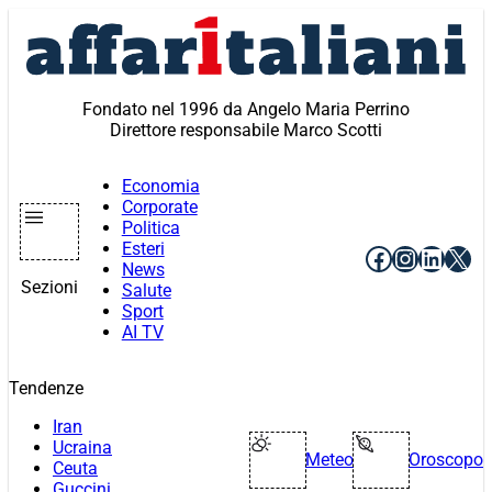
Vai
al
contenuto
Fondato nel 1996 da Angelo Maria Perrino
Direttore responsabile Marco Scotti
Economia
Corporate
Politica
Esteri
Facebook
Instagr
Linke
X
News
Sezioni
Salute
Sport
AI TV
Tendenze
Iran
Ucraina
Meteo
Oroscopo
Ceuta
Guccini