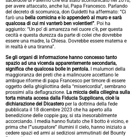
sacerdote di Palermo che era stato scomunicato nel 2018,
per avere attaccato, anche lui, Papa Francesco. Parlando
del decreto di scomunica, don Guidetti ha affermato: “Ci
farò una
bella cornicina e lo appenderò al muro e sarà
qualcosa di cui mi vanterò ben volentieri”
. Poi ha
aggiunto: “Un po’ di amarezza nel cuore c’è, per questa
cecità e questa durezza da parte di colei che dovrebbe
essere una madre, la Chiesa. Dovrebbe essere materna e
in realtà è una tiranna”.
Se gli organi di informazione hanno concesso tanto
spazio ad una vicenda apparentemente secondaria,
significa che qualcosa bolle in pentola.
I malumori della
maggioranza dei preti che a malincuore accettano le
ambigue riforme di papa Francesco per timore di essere
oggetto della ghigliottina della “misericordia”, sembrano
prossimi alla deflagrazione.
La miccia della ciliegina sulla
torta minata accesa dalla Fiducia Supplicans, cioè la
dichiarazione del Dicastero
per la dottrina della fede
pubblicata il 18 dicembre 2023 che ha aperto alla
benedizione delle coppie gay, si sta inesorabilmente
accorciando. I media hanno fiutato che Il botto è vicino, e
prima che l’”usurpatore” illumini il cielo, hanno iniziato a
cedere spazi ed armi ai sediziosi ammutinati del Bounty