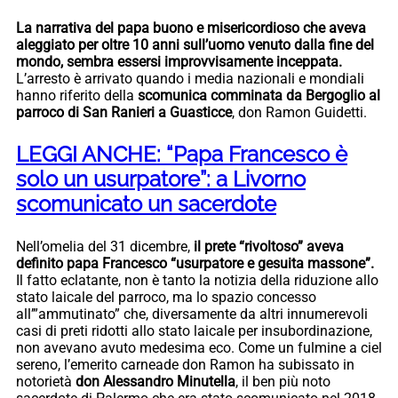
La narrativa del papa buono e misericordioso che aveva
aleggiato per oltre 10 anni sull’uomo venuto dalla fine del
mondo, sembra essersi improvvisamente inceppata.
L’arresto è arrivato quando i media nazionali e mondiali
hanno riferito della
scomunica comminata da Bergoglio al
parroco di San Ranieri a Guasticce
, don Ramon Guidetti.
LEGGI ANCHE: “Papa Francesco è
solo un usurpatore”: a Livorno
scomunicato un sacerdote
Nell’omelia del 31 dicembre,
il prete “rivoltoso” aveva
definito papa Francesco “usurpatore e gesuita massone”.
Il fatto eclatante, non è tanto la notizia della riduzione allo
stato laicale del parroco, ma lo spazio concesso
all’”ammutinato” che, diversamente da altri innumerevoli
casi di preti ridotti allo stato laicale per insubordinazione,
non avevano avuto medesima eco. Come un fulmine a ciel
sereno, l’emerito carneade don Ramon ha subissato in
notorietà
don Alessandro Minutella
, il ben più noto