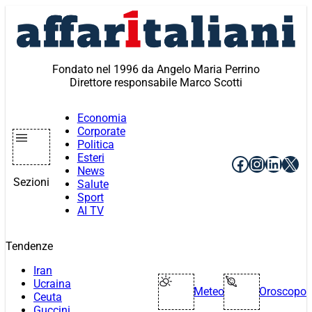
Vai
al
contenuto
Fondato nel 1996 da Angelo Maria Perrino
Direttore responsabile Marco Scotti
Economia
Corporate
Politica
Esteri
Facebook
Instagr
Linke
X
News
Sezioni
Salute
Sport
AI TV
Tendenze
Iran
Ucraina
Meteo
Oroscopo
Ceuta
Guccini