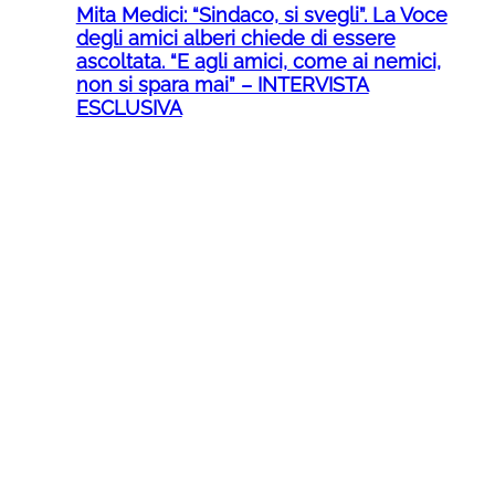
Mita Medici: “Sindaco, si svegli”. La Voce
degli amici alberi chiede di essere
ascoltata. “E agli amici, come ai nemici,
non si spara mai” – INTERVISTA
ESCLUSIVA