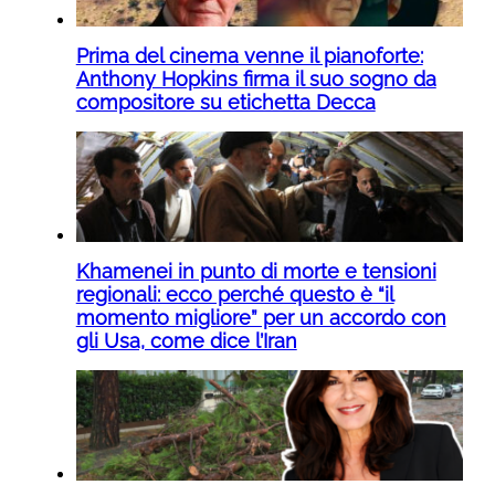
Prima del cinema venne il pianoforte:
Anthony Hopkins firma il suo sogno da
compositore su etichetta Decca
Khamenei in punto di morte e tensioni
regionali: ecco perché questo è “il
momento migliore” per un accordo con
gli Usa, come dice l’Iran