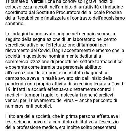
Tribunale di
Vercelli
, che ha condiviso i gravi indizi di
colpevolezza raccolti nell’ambito di un’attività di indagine
coordinata dal Sostituto Procuratore della locale Procura
della Repubblica e finalizzata al contrasto dell’abusivismo
sanitario.
Le indagini hanno avuto origine nel gennaio scorso, a
seguito della segnalazione di un laboratorio nel centro
vercellese attivo nell’effettuazione di
tamponi
per il
rilevamento del Covid. Dagli accertamenti è emerso che la
società in questione, nominalmente dedita alla
commercializzazione di prodotti nel settore farmaceutico
e operante come tramite tra personale abilitato
all’esecuzione di tamponi e un istituto diagnostico
campano, aveva in realtà avviato sin dall’inizio della
pandemia una propria attività di screening legata a Covid-
19. Infatti la società effettuava direttamente controlli
medici – tamponi rapidi e molecolari nonché prelievi
venosi per il rilevamento del virus – anche per conto di
numerosi enti pubblici.
Il titolare della società, che in prima persona effettuava i
test sebbene privo di alcun titolo abilitativo all’esercizio
della professione medica, era inoltre solito presentarsi