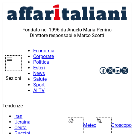
Vai
al
contenuto
Fondato nel 1996 da Angelo Maria Perrino
Direttore responsabile Marco Scotti
Economia
Corporate
Politica
Esteri
Facebook
Instagr
Linke
X
News
Sezioni
Salute
Sport
AI TV
Tendenze
Iran
Ucraina
Meteo
Oroscopo
Ceuta
Guccini