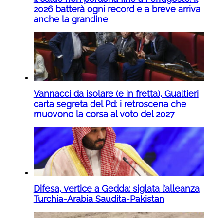
2026 batterà ogni record e a breve arriva
anche la grandine
Vannacci da isolare (e in fretta), Gualtieri
carta segreta del Pd: i retroscena che
muovono la corsa al voto del 2027
Difesa, vertice a Gedda: siglata l’alleanza
Turchia-Arabia Saudita-Pakistan