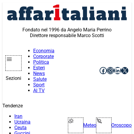
Vai
al
contenuto
Fondato nel 1996 da Angelo Maria Perrino
Direttore responsabile Marco Scotti
Economia
Corporate
Politica
Esteri
Facebook
Instagr
Linke
X
News
Sezioni
Salute
Sport
AI TV
Tendenze
Iran
Ucraina
Meteo
Oroscopo
Ceuta
Guccini