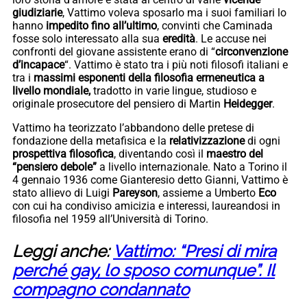
giudiziarie
, Vattimo voleva sposarlo ma i suoi familiari lo
hanno
impedito fino all’ultimo
, convinti che Caminada
fosse solo interessato alla sua
eredità
. Le accuse nei
confronti del giovane assistente erano di “
circonvenzione
d’incapace
“. Vattimo è stato tra i più noti filosofi italiani e
tra i
massimi esponenti della filosofia ermeneutica a
livello mondiale,
tradotto in varie lingue, studioso e
originale prosecutore del pensiero di Martin
Heidegger
.
Vattimo ha teorizzato l’abbandono delle pretese di
fondazione della metafisica e la
relativizzazione
di ogni
prospettiva filosofica
, diventando così il
maestro del
“pensiero debole”
a livello internazionale. Nato a Torino il
4 gennaio 1936 come Gianteresio detto Gianni, Vattimo è
stato allievo di Luigi
Pareyson
, assieme a Umberto
Eco
con cui ha condiviso amicizia e interessi, laureandosi in
filosofia nel 1959 all’Università di Torino.
Leggi anche:
Vattimo: “Presi di mira
perché gay, lo sposo comunque”. Il
compagno condannato