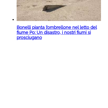
Bonelli pianta l’ombrellone nel letto del
fiume Po: Un disastro, i nostri fiumi si
prosciugano