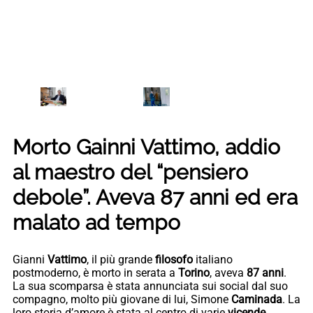
Morto Gainni Vattimo, addio
al maestro del “pensiero
debole”. Aveva 87 anni ed era
malato ad tempo
Gianni
Vattimo
, il più grande
filosofo
italiano
postmoderno, è morto in serata a
Torino
, aveva
87 anni
.
La sua scomparsa è stata annunciata sui social dal suo
compagno, molto più giovane di lui, Simone
Caminada
. La
loro storia d’amore è stata al centro di varie
vicende