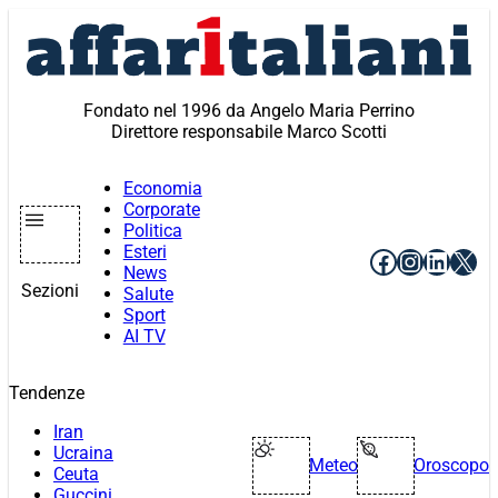
Vai
al
contenuto
Fondato nel 1996 da Angelo Maria Perrino
Direttore responsabile Marco Scotti
Economia
Corporate
Politica
Esteri
Facebook
Instagr
Linke
X
News
Sezioni
Salute
Sport
AI TV
Tendenze
Iran
Ucraina
Meteo
Oroscopo
Ceuta
Guccini