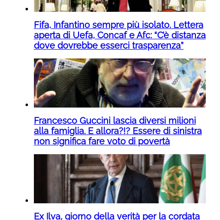
Fifa, Infantino sempre più isolato. Lettera
aperta di Uefa, Concaf e Afc: “C’è distanza
dove dovrebbe esserci trasparenza”
Francesco Guccini lascia diversi milioni
alla famiglia. E allora?!? Essere di sinistra
non significa fare voto di povertà
Ex Ilva, giorno della verità per la cordata