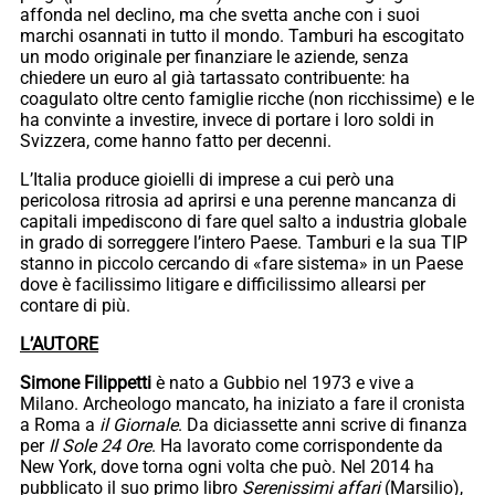
affonda nel declino, ma che svetta anche con i suoi
marchi osannati in tutto il mondo. Tamburi ha escogitato
un modo originale per finanziare le aziende, senza
chiedere un euro al già tartassato contribuente: ha
coagulato oltre cento famiglie ricche (non ricchissime) e le
ha convinte a investire, invece di portare i loro soldi in
Svizzera, come hanno fatto per decenni.
L’Italia produce gioielli di imprese a cui però una
pericolosa ritrosia ad aprirsi e una perenne mancanza di
capitali impediscono di fare quel salto a industria globale
in grado di sorreggere l’intero Paese. Tamburi e la sua TIP
stanno in piccolo cercando di «fare sistema» in un Paese
dove è facilissimo litigare e difficilissimo allearsi per
contare di più.
L’AUTORE
Simone Filippetti
è nato a Gubbio nel 1973 e vive a
Milano. Archeologo mancato, ha iniziato a fare il cronista
a Roma a
il Giornale
. Da diciassette anni scrive di finanza
per
Il Sole 24 Ore
. Ha lavorato come corrispondente da
New York, dove torna ogni volta che può. Nel 2014 ha
pubblicato il suo primo libro
Serenissimi affari
(Marsilio),