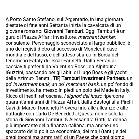
A Porto Santo Stefano, sull’Argentario, in una giornata
d’estate di fine anni Settanta inizia la cavalcata di un
giovane romano:
Giovanni Tamburi
. Oggi Tamburi è un
guru di Piazza Affari: investitore,
merchant banker
,
consulente. Personaggio sconosciuto al largo pubblico, è
uno dei registi dietro al successo di Moncler, il caso
mondiale del lusso, e dell’atteso sbarco in Borsa del
fenomeno Eataly di Oscar Farinetti. Dalla Ferrari ai
cacciaviti preferiti da Valentino Rossi, da Alpitour a
iGuzzini, passando per gli abiti di Hugo Boss e gli yacht
della Azimut- Benetti,
TIP, Tamburi Investment Partners
, un
po’
investment bank
, un po’
merchant bank
, un po’ fondo di
investimento, ha messo in piedi un polo del Made in Italy.
Ricco di inediti retroscena
, I signori del lusso
ripercorre
quarant’anni anni di Piazza Affari, dalla Bastogi alla Pirelli
Cavi di Marco Tronchetti Provera fino alle alleanze e alle
battaglie con Carlo De Benedetti. Questa non è solo la
storia di Giovanni Tamburi & Alessandra Gritti, la donna
più importante della finanza italiana, ma anche uno
spaccato della politica economica, dei mali (tanti) e dei
pregi (pochi ma ammirati) di un Paese che ogni giorno