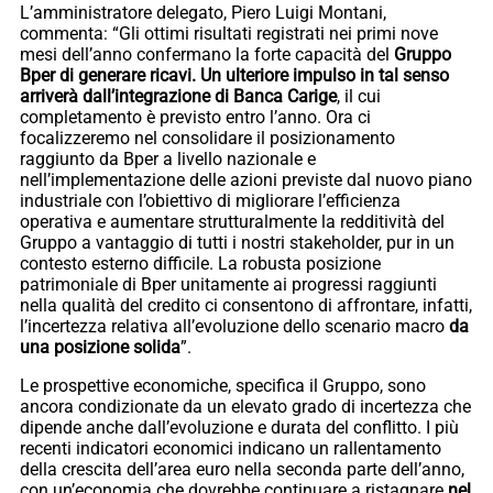
L’amministratore delegato, Piero Luigi Montani,
commenta: “Gli ottimi risultati registrati nei primi nove
mesi dell’anno confermano la forte capacità del
Gruppo
Bper di generare ricavi. Un ulteriore impulso in tal senso
arriverà dall’integrazione di Banca Carige
, il cui
completamento è previsto entro l’anno. Ora ci
focalizzeremo nel consolidare il posizionamento
raggiunto da Bper a livello nazionale e
nell’implementazione delle azioni previste dal nuovo piano
industriale con l’obiettivo di migliorare l’efficienza
operativa e aumentare strutturalmente la redditività del
Gruppo a vantaggio di tutti i nostri stakeholder, pur in un
contesto esterno difficile. La robusta posizione
patrimoniale di Bper unitamente ai progressi raggiunti
nella qualità del credito ci consentono di affrontare, infatti,
l’incertezza relativa all’evoluzione dello scenario macro
da
una posizione solida
”.
Le prospettive economiche, specifica il Gruppo, sono
ancora condizionate da un elevato grado di incertezza che
dipende anche dall’evoluzione e durata del conflitto. I più
recenti indicatori economici indicano un rallentamento
della crescita dell’area euro nella seconda parte dell’anno,
con un’economia che dovrebbe continuare a ristagnare
nel