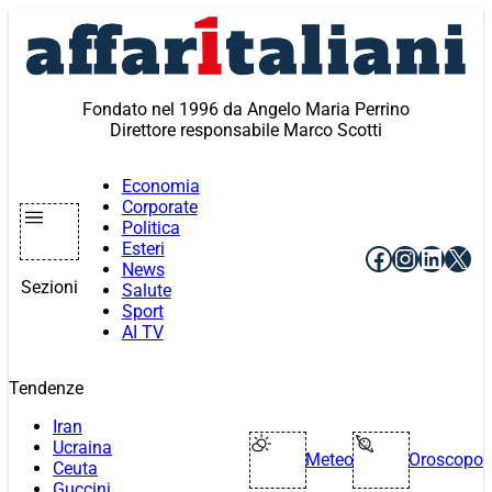
Vai
al
contenuto
Fondato nel 1996 da Angelo Maria Perrino
Direttore responsabile Marco Scotti
Economia
Corporate
Politica
Esteri
Facebook
Instagr
Linke
X
News
Sezioni
Salute
Sport
AI TV
Tendenze
Iran
Ucraina
Meteo
Oroscopo
Ceuta
Guccini