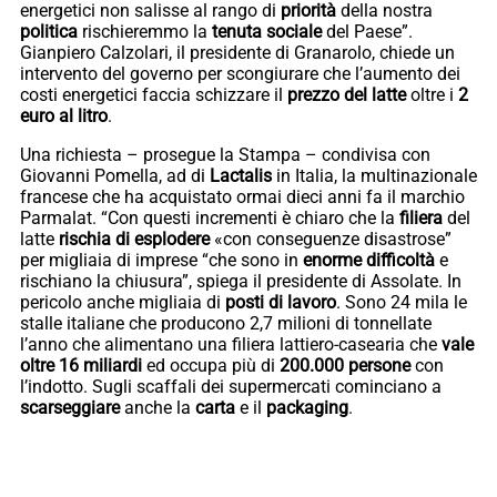
energetici non salisse al rango di
priorità
della nostra
politica
rischieremmo la
tenuta sociale
del Paese”.
Gianpiero Calzolari, il presidente di Granarolo, chiede un
intervento del governo per scongiurare che l’aumento dei
costi energetici faccia schizzare il
prezzo del latte
oltre i
2
euro al litro
.
Una richiesta – prosegue la Stampa – condivisa con
Giovanni Pomella, ad di
Lactalis
in Italia, la multinazionale
francese che ha acquistato ormai dieci anni fa il marchio
Parmalat. “Con questi incrementi è chiaro che la
filiera
del
latte
rischia di esplodere
«con conseguenze disastrose”
per migliaia di imprese “che sono in
enorme difficoltà
e
rischiano la chiusura”, spiega il presidente di Assolate. In
pericolo anche migliaia di
posti di lavoro
. Sono 24 mila le
stalle italiane che producono 2,7 milioni di tonnellate
l’anno che alimentano una filiera lattiero-casearia che
vale
oltre 16 miliardi
ed occupa più di
200.000 persone
con
l’indotto. Sugli scaffali dei supermercati cominciano a
scarseggiare
anche la
carta
e il
packaging
.