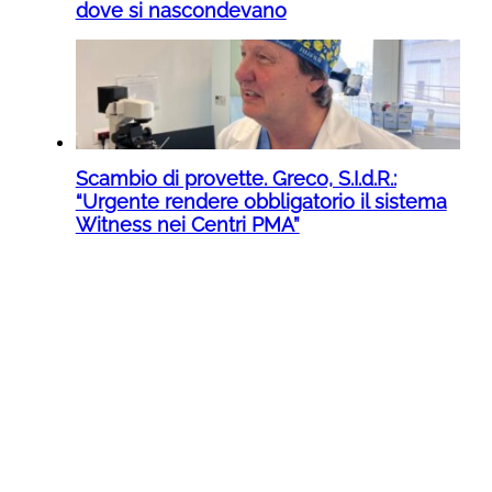
dove si nascondevano
Scambio di provette. Greco, S.I.d.R.:
“Urgente rendere obbligatorio il sistema
Witness nei Centri PMA”