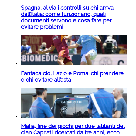
Spagna, al via i controlli su chi arriva
dall’Italia: come funzionano, quali
documenti servono e cosa fare per
evitare problemi
Fantacalcio, Lazio e Roma: chi prendere
e chi evitare all’asta
Mafia, fine dei giochi per due latitanti del
clan Capriati: ricercati da tre anni, ecco