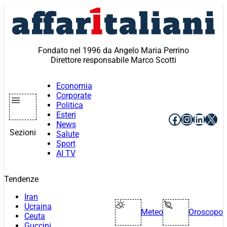
Vai
al
contenuto
Fondato nel 1996 da Angelo Maria Perrino
Direttore responsabile Marco Scotti
Economia
Corporate
Politica
Esteri
Facebook
Instagr
Linke
X
News
Sezioni
Salute
Sport
AI TV
Tendenze
Iran
Ucraina
Meteo
Oroscopo
Ceuta
Guccini