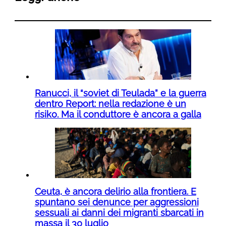
Ranucci, il “soviet di Teulada” e la guerra
dentro Report: nella redazione è un
risiko. Ma il conduttore è ancora a galla
Ceuta, è ancora delirio alla frontiera. E
spuntano sei denunce per aggressioni
sessuali ai danni dei migranti sbarcati in
massa il 30 luglio