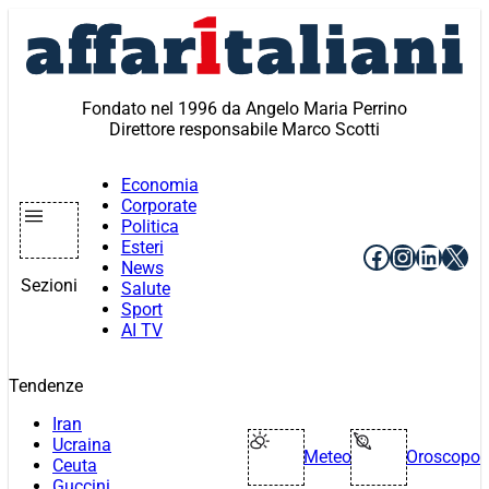
Vai
al
contenuto
Fondato nel 1996 da Angelo Maria Perrino
Direttore responsabile Marco Scotti
Economia
Corporate
Politica
Esteri
Facebook
Instagr
Linke
X
News
Sezioni
Salute
Sport
AI TV
Tendenze
Iran
Ucraina
Meteo
Oroscopo
Ceuta
Guccini