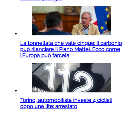
La tonnellata che vale cinque: il carbonio
può rilanciare il Piano Mattei. Ecco come
l’Europa può farcela
Torino, automobilista investe 4 ciclisti
dopo una lite: arrestato