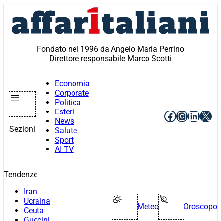
Vai
al
contenuto
Fondato nel 1996 da Angelo Maria Perrino
Direttore responsabile Marco Scotti
Economia
Corporate
Politica
Esteri
Facebook
Instagr
Linke
X
News
Sezioni
Salute
Sport
AI TV
Tendenze
Iran
Ucraina
Meteo
Oroscopo
Ceuta
Guccini