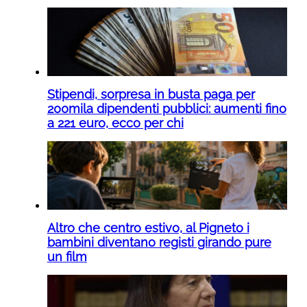
Stipendi, sorpresa in busta paga per
200mila dipendenti pubblici: aumenti fino
a 221 euro, ecco per chi
Altro che centro estivo, al Pigneto i
bambini diventano registi girando pure
un film