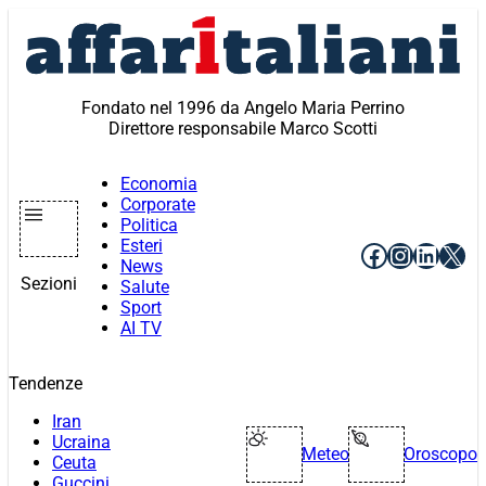
Vai
al
contenuto
Fondato nel 1996 da Angelo Maria Perrino
Direttore responsabile Marco Scotti
Economia
Corporate
Politica
Esteri
Facebook
Instagr
Linke
X
News
Sezioni
Salute
Sport
AI TV
Tendenze
Iran
Ucraina
Meteo
Oroscopo
Ceuta
Guccini