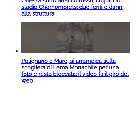
Odessa sotto attacco russo, colpito lo
stadio Chornomorets: due feriti e danni
alla struttura
Polignano a Mare, si arrampica sulla
scogliera di Lama Monachile per una
foto e resta bloccata: il video fa il giro del
web