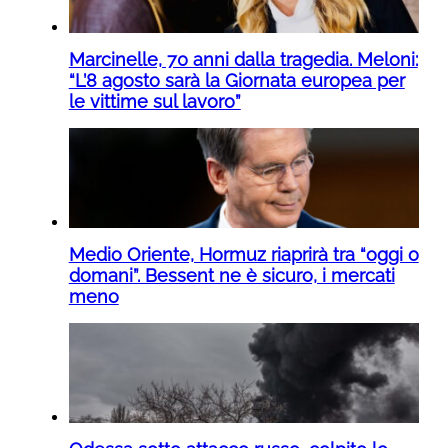
Marcinelle, 70 anni dalla tragedia. Meloni:
“L’8 agosto sarà la Giornata europea per
le vittime sul lavoro”
Medio Oriente, Hormuz riaprirà tra “oggi o
domani”. Bessent ne è sicuro, i mercati
meno