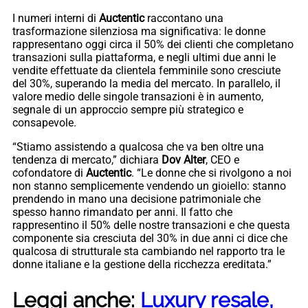
I numeri interni di
Auctentic
raccontano una
trasformazione silenziosa ma significativa: le donne
rappresentano oggi circa il 50% dei clienti che completano
transazioni sulla piattaforma, e negli ultimi due anni le
vendite effettuate da clientela femminile sono cresciute
del 30%, superando la media del mercato. In parallelo, il
valore medio delle singole transazioni è in aumento,
segnale di un approccio sempre più strategico e
consapevole.
“Stiamo assistendo a qualcosa che va ben oltre una
tendenza di mercato,” dichiara
Dov Alter
, CEO e
cofondatore di
Auctentic
. “Le donne che si rivolgono a noi
non stanno semplicemente vendendo un gioiello: stanno
prendendo in mano una decisione patrimoniale che
spesso hanno rimandato per anni. Il fatto che
rappresentino il 50% delle nostre transazioni e che questa
componente sia cresciuta del 30% in due anni ci dice che
qualcosa di strutturale sta cambiando nel rapporto tra le
donne italiane e la gestione della ricchezza ereditata.”
Leggi anche:
Luxury resale,