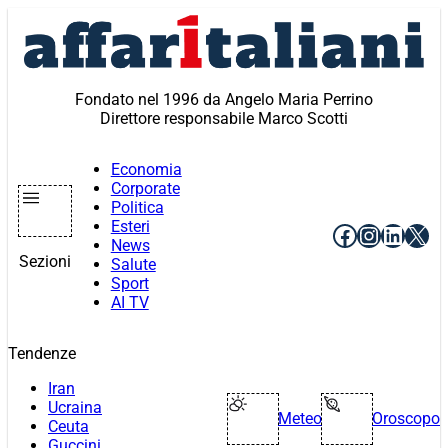
Vai
al
contenuto
Fondato nel 1996 da Angelo Maria Perrino
Direttore responsabile Marco Scotti
Economia
Corporate
Politica
Esteri
Facebook
Instagr
Linke
X
News
Sezioni
Salute
Sport
AI TV
Tendenze
Iran
Ucraina
Meteo
Oroscopo
Ceuta
Guccini