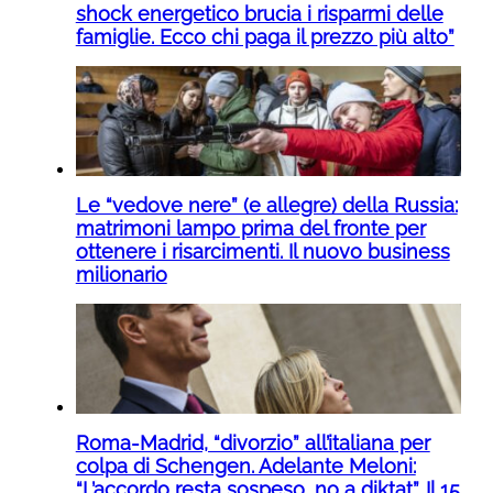
shock energetico brucia i risparmi delle
famiglie. Ecco chi paga il prezzo più alto”
Le “vedove nere” (e allegre) della Russia:
matrimoni lampo prima del fronte per
ottenere i risarcimenti. Il nuovo business
milionario
Roma-Madrid, “divorzio” all’italiana per
colpa di Schengen. Adelante Meloni:
“L’accordo resta sospeso, no a diktat”. Il 15