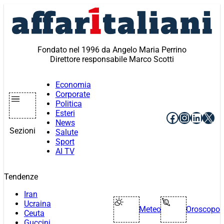
Vai
al
contenuto
Fondato nel 1996 da Angelo Maria Perrino
Direttore responsabile Marco Scotti
Economia
Corporate
Politica
Esteri
Facebook
Instagr
Linke
X
News
Sezioni
Salute
Sport
AI TV
Tendenze
Iran
Ucraina
Meteo
Oroscopo
Ceuta
Guccini