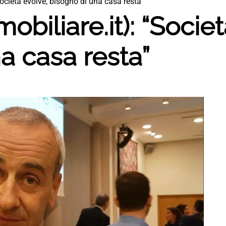
ocietà evolve, bisogno di una casa resta”
biliare.it): “Societ
a casa resta”