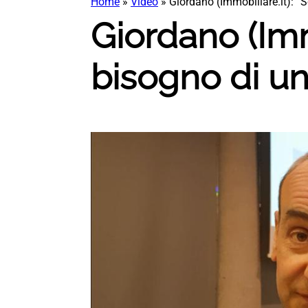
Home
»
Video
»
Giordano (Immobiliare.it): “S
Giordano (Immo
bisogno di un