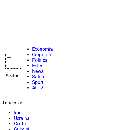
Vai
al
contenuto
Economia
Corporate
Politica
Esteri
News
Sezioni
Salute
Sport
AI TV
Tendenze
Iran
Ucraina
Ceuta
Guccini