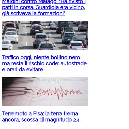
Maldini contro Malagò: “Ha rivisto i
patti in corsa. Guardiola era vicino,
già scriveva la formazioni”
Traffico oggi, niente bollino nero
ma resta il rischio code: autostrade
e orari da evitare
Terremoto a Pisa: la terra trema
ancora, scossa di magnitudo 2.4