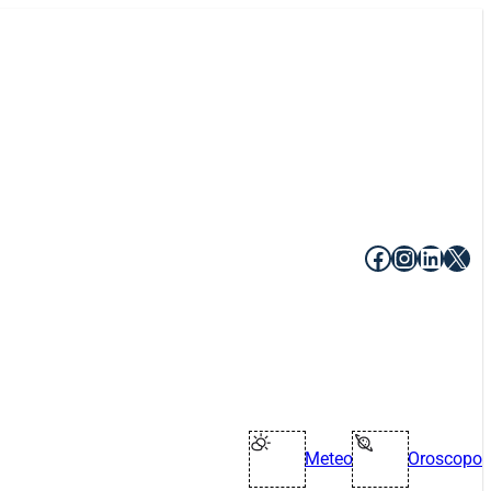
Facebook
Instagr
Linke
X
Meteo
Oroscopo