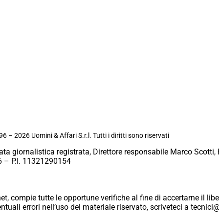
6 – 2026 Uomini & Affari S.r.l. Tutti i diritti sono riservati
ata giornalistica registrata, Direttore responsabile Marco Scotti, 
 – P.I. 11321290154
et, compie tutte le opportune verifiche al fine di accertarne il libe
eventuali errori nell’uso del materiale riservato, scriveteci a tecn