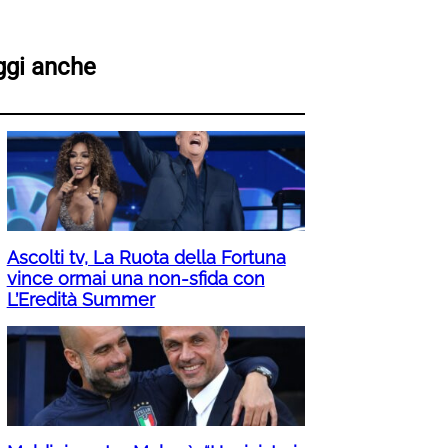
ggi anche
Ascolti tv, La Ruota della Fortuna
vince ormai una non-sfida con
L’Eredità Summer