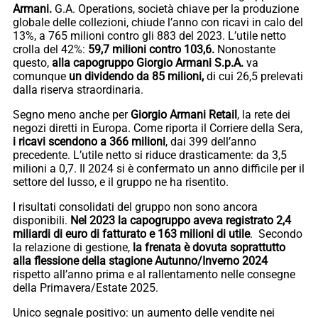
Armani.
G.A. Operations, società chiave per la produzione
globale delle collezioni, chiude l’anno con ricavi in calo del
13%, a 765 milioni contro gli 883 del 2023. L’utile netto
crolla del 42%:
59,7 milioni contro 103,6.
Nonostante
questo,
alla capogruppo Giorgio Armani S.p.A.
va
comunque
un dividendo da 85 milioni,
di cui 26,5 prelevati
dalla riserva straordinaria.
Segno meno anche per
Giorgio Armani Retail
, la rete dei
negozi diretti in Europa. Come riporta il Corriere della Sera,
i ricavi scendono a 366 milioni
, dai 399 dell’anno
precedente. L’utile netto si riduce drasticamente: da 3,5
milioni a 0,7. Il 2024 si è confermato un anno difficile per il
settore del lusso, e il gruppo ne ha risentito.
I risultati consolidati del gruppo non sono ancora
disponibili.
Nel 2023 la capogruppo aveva registrato 2,4
miliardi di euro di fatturato e 163 milioni di utile
. Secondo
la relazione di gestione,
la frenata è dovuta soprattutto
alla flessione della stagione Autunno/Inverno 2024
rispetto all’anno prima e al rallentamento nelle consegne
della Primavera/Estate 2025.
Unico segnale positivo: un aumento delle vendite nei