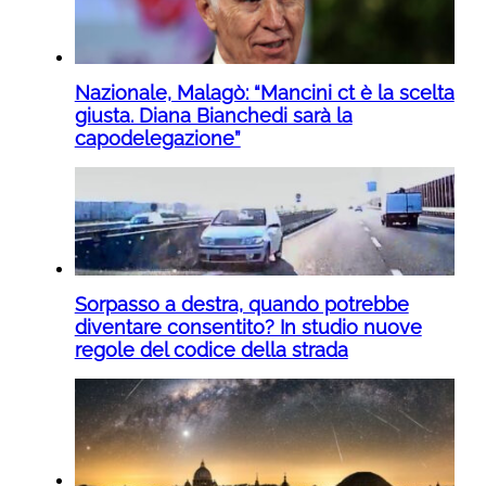
Nazionale, Malagò: “Mancini ct è la scelta
giusta. Diana Bianchedi sarà la
capodelegazione”
Sorpasso a destra, quando potrebbe
diventare consentito? In studio nuove
regole del codice della strada