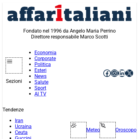
Vai
al
contenuto
Fondato nel 1996 da Angelo Maria Perrino
Direttore responsabile Marco Scotti
Economia
Corporate
Politica
Esteri
Facebook
Instagr
Linke
X
News
Sezioni
Salute
Sport
AI TV
Tendenze
Iran
Ucraina
Meteo
Oroscopo
Ceuta
Guccini