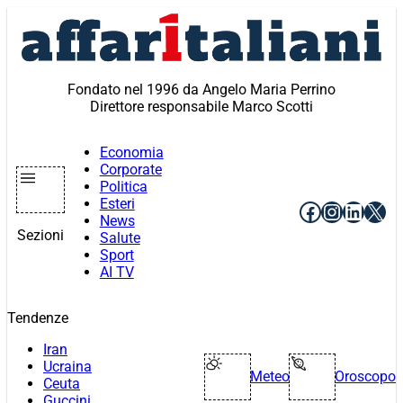
Vai
al
contenuto
Fondato nel 1996 da Angelo Maria Perrino
Direttore responsabile Marco Scotti
Economia
Corporate
Politica
Esteri
Facebook
Instagr
Linke
X
News
Sezioni
Salute
Sport
AI TV
Tendenze
Iran
Ucraina
Meteo
Oroscopo
Ceuta
Guccini