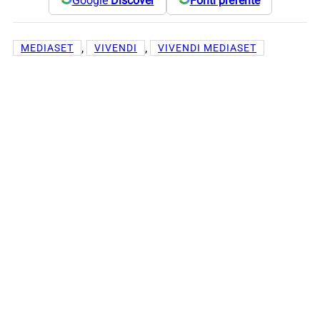
Google
Discover
Fonti preferite
, 
, 
MEDIASET
VIVENDI
VIVENDI MEDIASET