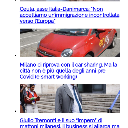
Ceuta, asse Italia-Danimarca: “Non
accettiamo un’immigrazione incontrollata
verso l’Europa”
Milano ci riprova con il car sharing. Ma la
città non è più quella degli anni pre
Covid (e smart working)
Giulio Tremonti e il suo “impero” di
mattoni milanesi. Il business si allarga ma