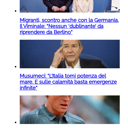
Migranti, scontro anche con la Germania.
Il Viminale: “Nessun ‘dublinante’ da
riprendere da Berlino”
Musumeci: “L’Italia torni potenza del
mare. E sulle calamità basta emergenze
infinite”