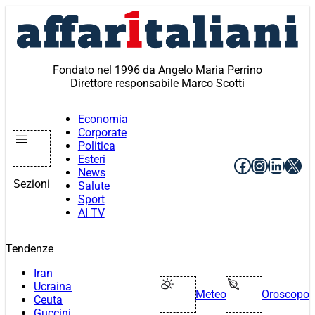
Vai
al
contenuto
Fondato nel 1996 da Angelo Maria Perrino
Direttore responsabile Marco Scotti
Economia
Corporate
Politica
Esteri
Facebook
Instagr
Linke
X
News
Sezioni
Salute
Sport
AI TV
Tendenze
Iran
Ucraina
Meteo
Oroscopo
Ceuta
Guccini