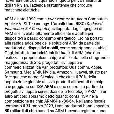
novembre del 2021, quando si quotò per 70 miliardi di
dollari Rivian, l’azienda statunitense che produce
macchine elettriche.
ARM è nata 1990 come
joint venture
tra Acorn Computers,
Apple e VLSI Technology. L’
architettura RISC
(
Reduced
Instruction Set Computer
) sviluppata dagli ingegneri di
ARM si è rivelata altamente efficiente e adatta per
dispositivi a basso consumo energetico. Ciò ha portato
alla rapida adozione delle soluzioni ARM da parte dei
produttori di
dispositivi mobili
, come smartphone e tablet.
Oggi, infatti, la
proprietà intellettuale
di ARM (che non
realizza in proprio alcun chip) è utilizzata nella stragrande
maggioranza di SoC progettati, sviluppati e
commercializzati da vari produttori: Qualcomm, Apple,
Samsung, MediaTek, NVidia, Amazon, Huawei, giusto per
fare qualche nome. Si calcola che circa il 70% della
popolazione globale utilizza prodotti alimentati da chip
che poggiano sull’
ISA ARM
o sono costruiti a partire da
progetti sviluppati servendosi della tecnologia ARM. In un
altro articolo abbiamo detto quanto conta l’ISA nella
competizione tra chip ARM64 e x86-64. Nell’anno fiscale
terminato il 31 marzo 2023, i vari produttori hanno spedito
30 miliardi di chip
basati su ARM facendo registrare una