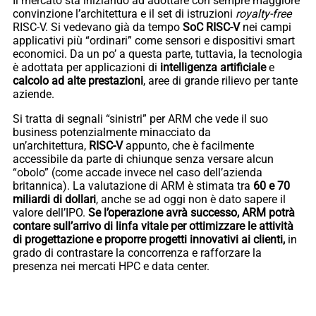
Il mercato sta iniziando ad adottare con sempre maggiore
convinzione l’architettura e il set di istruzioni
royalty-free
RISC-V. Si vedevano già da tempo
SoC RISC-V
nei campi
applicativi più “ordinari” come sensori e dispositivi smart
economici. Da un po’ a questa parte, tuttavia, la tecnologia
è adottata per applicazioni di
intelligenza artificiale
e
calcolo ad alte prestazioni
, aree di grande rilievo per tante
aziende.
Si tratta di segnali “sinistri” per ARM che vede il suo
business potenzialmente minacciato da
un’architettura,
RISC-V
appunto, che è facilmente
accessibile da parte di chiunque senza versare alcun
“obolo” (come accade invece nel caso dell’azienda
britannica). La valutazione di ARM è stimata tra
60 e 70
miliardi di dollari
, anche se ad oggi non è dato sapere il
valore dell’IPO.
Se l’operazione avrà successo, ARM potrà
contare sull’arrivo di linfa vitale per ottimizzare le attività
di progettazione e proporre progetti innovativi ai clienti,
in
grado di contrastare la concorrenza e rafforzare la
presenza nei mercati HPC e data center.