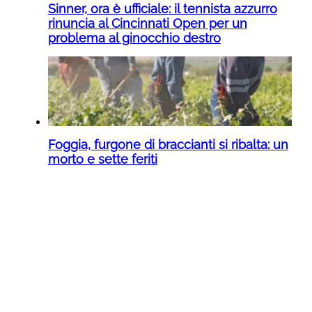
Sinner, ora è ufficiale: il tennista azzurro
rinuncia al Cincinnati Open per un
problema al ginocchio destro
Foggia, furgone di braccianti si ribalta: un
morto e sette feriti