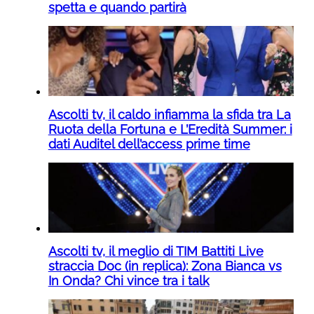
spetta e quando partirà
Ascolti tv, il caldo infiamma la sfida tra La
Ruota della Fortuna e L’Eredità Summer: i
dati Auditel dell’access prime time
Ascolti tv, il meglio di TIM Battiti Live
straccia Doc (in replica): Zona Bianca vs
In Onda? Chi vince tra i talk