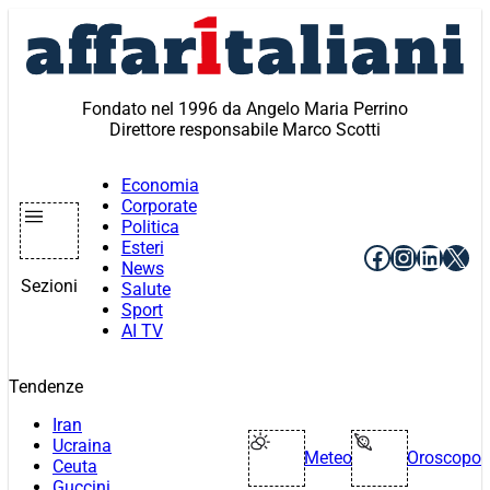
Vai
al
contenuto
Fondato nel 1996 da Angelo Maria Perrino
Direttore responsabile Marco Scotti
Economia
Corporate
Politica
Esteri
Facebook
Instagr
Linke
X
News
Sezioni
Salute
Sport
AI TV
Tendenze
Iran
Ucraina
Meteo
Oroscopo
Ceuta
Guccini