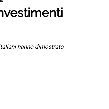
50
investimenti
 italiani hanno dimostrato