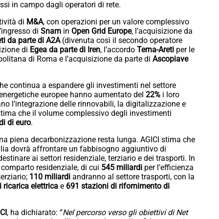
i in campo dagli operatori di rete.
ività di
M&A
, con operazioni per un valore complessivo
 l’ingresso di
Snam
in
Open Grid Europe
, l’acquisizione da
ti da parte di A2A
(divenuta così il secondo operatore
sizione di
Egea da parte di Iren
, l’accordo
Terna-Areti
per le
opolitana di Roma e l’acquisizione da parte di
Ascopiave
 che continua a espandere gli investimenti nel settore
e energetiche europee hanno aumentato del
22%
i loro
no l’integrazione delle rinnovabili, la digitalizzazione e
 stima che il volume complessivo degli investimenti
di di euro
.
una piena decarbonizzazione resta lunga. AGICI stima che
Italia dovrà affrontare un fabbisogno aggiuntivo di
destinare ai settori residenziale, terziario e dei trasporti. In
 comparto residenziale, di cui
545 miliardi
per l’efficienza
erziario;
110 miliardi
andranno al settore trasporti, con la
 ricarica elettrica
e
691 stazioni di rifornimento di
CI
, ha dichiarato: “
Nel percorso verso gli obiettivi di Net