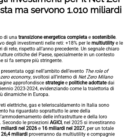
ista ma servono 1.010 miliardi
vo di una
transizione energetica
completa
e
sostenibile
.
vo degli investimenti nelle reti: +18% per le
multiutility
e le
 di rete, rispetto all’anno precedente. Un segnale chiaro
trutture critiche del Paese, specialmente in un contesto
e si fa sempre più stringente.
, presentata oggi nell’ambito dell’evento
The role of
et-zero economy
, svoltosi all’interno di
Net Zero Milano
indagine approfondisce
strategie
e
politiche
adottate
dai
 biennio 2023-2024, evidenziando come la traiettoria di
 più dinamiche in Europa.
reti elettriche, gas e teleriscaldamento in Italia sono
ento ha riguardato soprattutto le aree della
dell’ammodernamento delle infrastrutture e della loro
. Secondo le proiezioni
AGICI
, nel 2025 si investiranno
 miliardi nel 2026
e
16 miliardi nel 2027
, per un totale
,
26,4 miliardi
proverranno da multiutility e compagnie