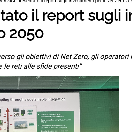
»
AGICI: presentato il report sugli investimenti per il Net Zero 20
ato il report sugli 
ro 2050
rso gli obiettivi di Net Zero, gli operatori
le reti alle sfide presenti”