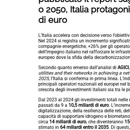
o 2050, Italia protagon
di euro
L’Italia accelera con decisione verso l’obietti
Nel 2024 si registra un incremento significati
compagnie energetiche, +26% per gli operatori
dell’impegno italiano nel rafforzare le infras
europeo dove la sfida della decarbonizzazion
Secondo quanto emerso dall’analisi di
AGICI
utilities and their networks in achieving a n
2025
, l’Italia si conferma in prima linea. L’
principali operatori nazionali ed europei nel
crescita degli investimenti italiani sia tra le
Dal 2023 al 2024 gli investimenti totali nelle 
passati da 9 a
10,5 miliardi di euro
. L’increm
digitalizzazione, della resilienza delle reti, 
capacità di supportare idrogeno e biometano
circa
14 miliardi di euro
, che diventeranno
15
stimato in
64 miliardi entro il 2035
. Di questi