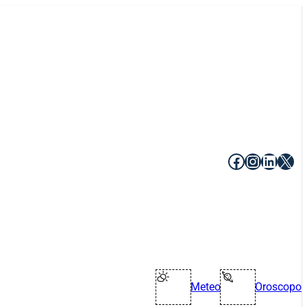
Facebook
Instagr
Linke
X
Meteo
Oroscopo