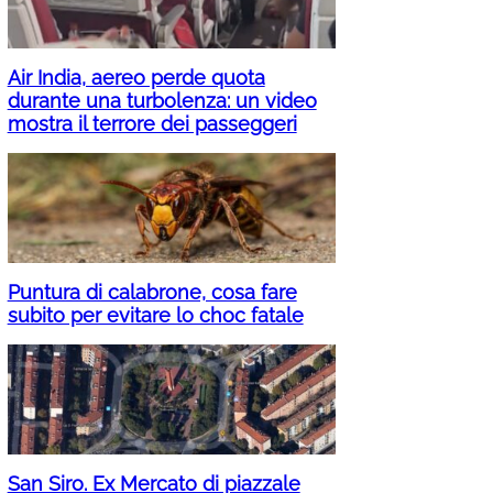
Air India, aereo perde quota
durante una turbolenza: un video
mostra il terrore dei passeggeri
Puntura di calabrone, cosa fare
subito per evitare lo choc fatale
San Siro. Ex Mercato di piazzale