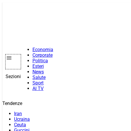
Vai
al
contenuto
Economia
Corporate
Politica
Esteri
News
Sezioni
Salute
Sport
AI TV
Tendenze
Iran
Ucraina
Ceuta
Guccini