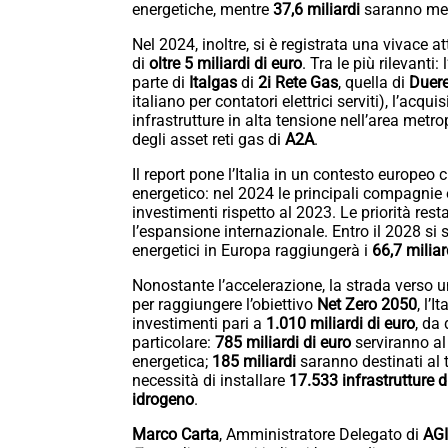
energetiche, mentre
37,6 miliardi
saranno mess
Nel 2024, inoltre, si è registrata una vivace att
di
oltre 5 miliardi di euro
. Tra le più rilevanti:
parte di
Italgas
di
2i Rete Gas
, quella di
Duere
italiano per contatori elettrici serviti), l’acqui
infrastrutture in alta tensione nell’area metr
degli asset reti gas di
A2A
.
Il report pone l’Italia in un contesto europeo
energetico: nel 2024 le principali compagni
investimenti rispetto al 2023. Le priorità resta
l’espansione internazionale. Entro il 2028 si
energetici in Europa raggiungerà i
66,7 miliar
Nonostante l’accelerazione, la strada verso 
per raggiungere l’obiettivo
Net Zero 2050
, l’
investimenti pari a
1.010 miliardi di euro
, da 
particolare:
785 miliardi di euro
serviranno al
energetica;
185 miliardi
saranno destinati al t
necessità di installare
17.533 infrastrutture di
idrogeno
.
Marco Carta
, Amministratore Delegato di
AGI