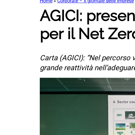
Home
»
Corporate – Il giornale delle imprese
AGICI: present
per il Net Ze
Carta (AGICI): “Nel percorso ve
grande reattività nell’adeguare 