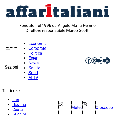
Vai
al
contenuto
Fondato nel 1996 da Angelo Maria Perrino
Direttore responsabile Marco Scotti
Economia
Corporate
Politica
Esteri
Facebook
Instagr
Linke
X
News
Sezioni
Salute
Sport
AI TV
Tendenze
Iran
Ucraina
Meteo
Oroscopo
Ceuta
Guccini