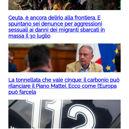
Ceuta, è ancora delirio alla frontiera. E
spuntano sei denunce per aggressioni
sessuali ai danni dei migranti sbarcati in
massa il 30 luglio
La tonnellata che vale cinque: il carbonio può
rilanciare il Piano Mattei. Ecco come l’Europa
può farcela