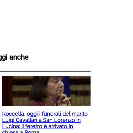
ggi anche
Roccella, oggi i funerali del marito
Luigi Cavallari a San Lorenzo in
Lucina: il feretro è arrivato in
chiesa a Roma