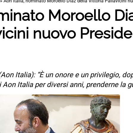
»
Aon Italia, nominato Moroello Diaz della Vittoria Pallavicini n
ominato Moroello Di
vicini nuovo Presid
 (Aon Italia): “È un onore e un privilegio, do
 Aon Italia per diversi anni, prenderne la g