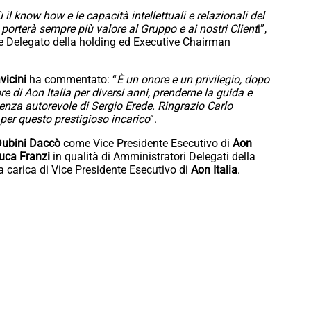
il know how e le capacità intellettuali e relazionali del
porterà sempre più valore al Gruppo e ai nostri Client
i”,
e Delegato della holding ed Executive Chairman
avicini
ha commentato: “
È un onore e un privilegio, dopo
e di Aon Italia per diversi anni, prenderne la guida e
idenza autorevole di Sergio Erede. Ringrazio Carlo
 per questo prestigioso incarico
”.
ubini Daccò
come Vice Presidente Esecutivo di
Aon
uca Franzi
in qualità di Amministratori Delegati della
 carica di Vice Presidente Esecutivo di
Aon Italia
.