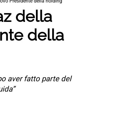
uovo Presidente della holding
az della
ente della
po aver fatto parte del
uida”