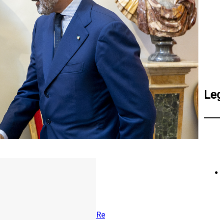
Le
Re