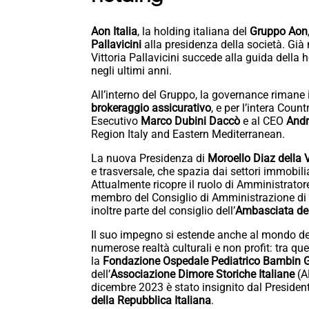
Aon Italia
, la holding italiana del
Gruppo Aon
Pallavicini
alla presidenza della società. Già
Vittoria Pallavicini succede alla guida della h
negli ultimi anni.
All’interno del Gruppo, la governance rimane
brokeraggio assicurativo
, e per l’intera Count
Esecutivo
Marco Dubini Daccò
e al CEO
Andr
Region Italy and Eastern Mediterranean.
La nuova Presidenza di
Moroello Diaz della Vi
e trasversale, che spazia dai settori immobil
Attualmente ricopre il ruolo di Amministrato
membro del Consiglio di Amministrazione di 
inoltre parte del consiglio dell’
Ambasciata del
Il suo impegno si estende anche al mondo dell
numerose realtà culturali e non profit: tra que
la
Fondazione Ospedale Pediatrico Bambin 
dell’
Associazione Dimore Storiche Italiane
(A
dicembre 2023 è stato insignito dal President
della Repubblica Italiana
.