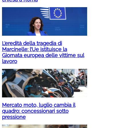
L’eredità della tragedia di
Marcinelle: l’Ue istituisce la
Giornata europea delle vittime sul
lavoro
Mercato moto, luglio cambia il
quadro: concessionari sotto
pressione