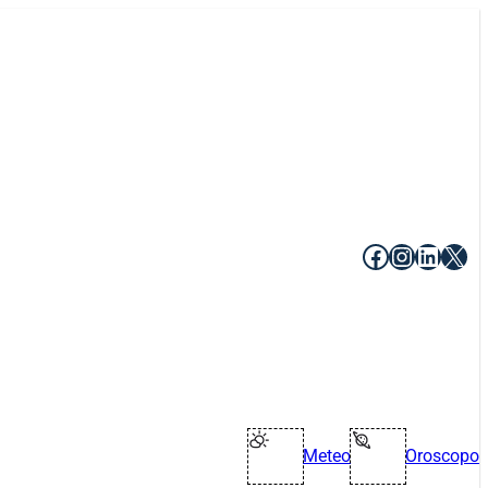
Facebook
Instagr
Linke
X
Meteo
Oroscopo