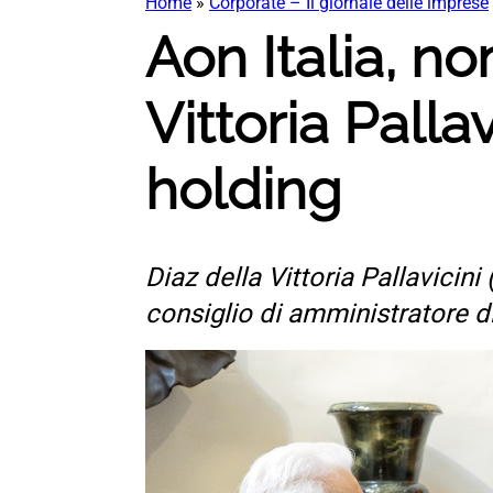
Home
»
Corporate – Il giornale delle imprese
Aon Italia, n
Vittoria Palla
holding
Diaz della Vittoria Pallavicini
consiglio di amministratore di