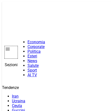
Vai
al
contenuto
Economia
Corporate
Politica
Esteri
News
Sezioni
Salute
Sport
AI TV
Tendenze
Iran
Ucraina
Ceuta
Guccini