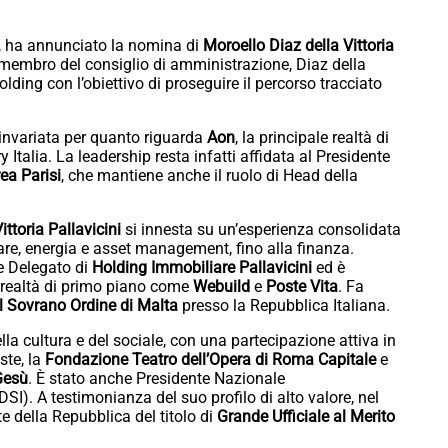
, ha annunciato la nomina di
Moroello Diaz della Vittoria
 membro del consiglio di amministrazione, Diaz della
olding con l’obiettivo di proseguire il percorso tracciato
 invariata per quanto riguarda
Aon
, la principale realtà di
ry Italia. La leadership resta infatti affidata al Presidente
ea Parisi
, che mantiene anche il ruolo di Head della
ttoria Pallavicini
si innesta su un’esperienza consolidata
iare, energia e asset management, fino alla finanza.
re Delegato di
Holding Immobiliare Pallavicini
ed è
realtà di primo piano come
Webuild
e
Poste Vita
. Fa
 Sovrano Ordine di Malta
presso la Repubblica Italiana.
a cultura e del sociale, con una partecipazione attiva in
ste, la
Fondazione Teatro dell’Opera di Roma Capitale
e
Gesù
. È stato anche Presidente Nazionale
DSI). A testimonianza del suo profilo di alto valore, nel
e della Repubblica del titolo di
Grande Ufficiale al Merito