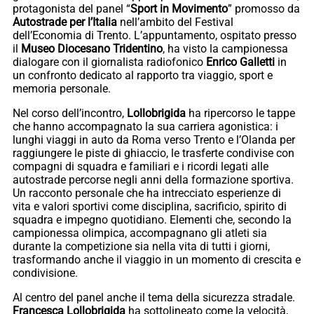
protagonista del panel “
Sport in Movimento
” promosso da
Autostrade per l’Italia
nell’ambito del Festival
dell’Economia di Trento. L’appuntamento, ospitato presso
il
Museo Diocesano Tridentino
, ha visto la campionessa
dialogare con il giornalista radiofonico
Enrico
Galletti
in
un confronto dedicato al rapporto tra viaggio, sport e
memoria personale.
Nel corso dell’incontro,
Lollobrigida
ha ripercorso le tappe
che hanno accompagnato la sua carriera agonistica: i
lunghi viaggi in auto da Roma verso Trento e l’Olanda per
raggiungere le piste di ghiaccio, le trasferte condivise con
compagni di squadra e familiari e i ricordi legati alle
autostrade percorse negli anni della formazione sportiva.
Un racconto personale che ha intrecciato esperienze di
vita e valori sportivi come disciplina, sacrificio, spirito di
squadra e impegno quotidiano. Elementi che, secondo la
campionessa olimpica, accompagnano gli atleti sia
durante la competizione sia nella vita di tutti i giorni,
trasformando anche il viaggio in un momento di crescita e
condivisione.
Al centro del panel anche il tema della sicurezza stradale.
Francesca
Lollobrigida
ha sottolineato come la velocità,