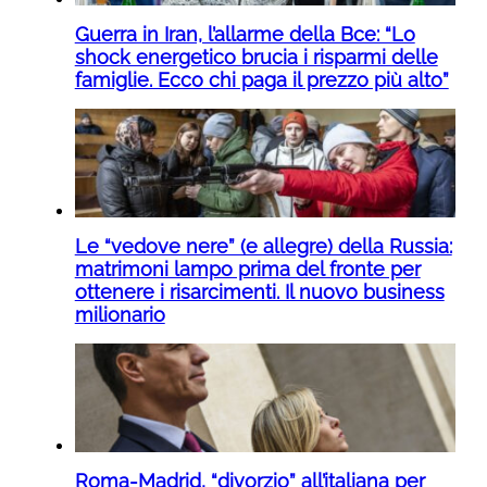
Guerra in Iran, l’allarme della Bce: “Lo
shock energetico brucia i risparmi delle
famiglie. Ecco chi paga il prezzo più alto”
Le “vedove nere” (e allegre) della Russia:
matrimoni lampo prima del fronte per
ottenere i risarcimenti. Il nuovo business
milionario
Roma-Madrid, “divorzio” all’italiana per