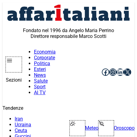
Vai
al
contenuto
Fondato nel 1996 da Angelo Maria Perrino
Direttore responsabile Marco Scotti
Economia
Corporate
Politica
Esteri
Facebook
Instagr
Linke
X
News
Sezioni
Salute
Sport
AI TV
Tendenze
Iran
Ucraina
Meteo
Oroscopo
Ceuta
Guccini