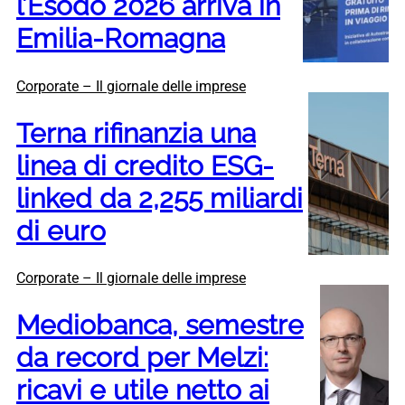
l’Esodo 2026 arriva in
Emilia-Romagna
Corporate – Il giornale delle imprese
Terna rifinanzia una
linea di credito ESG-
linked da 2,255 miliardi
di euro
Corporate – Il giornale delle imprese
Mediobanca, semestre
da record per Melzi:
ricavi e utile netto ai