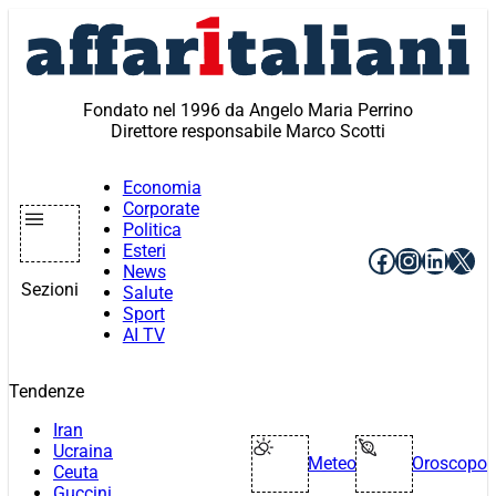
Vai
al
contenuto
Fondato nel 1996 da Angelo Maria Perrino
Direttore responsabile Marco Scotti
Economia
Corporate
Politica
Esteri
Facebook
Instagr
Linke
X
News
Sezioni
Salute
Sport
AI TV
Tendenze
Iran
Ucraina
Meteo
Oroscopo
Ceuta
Guccini