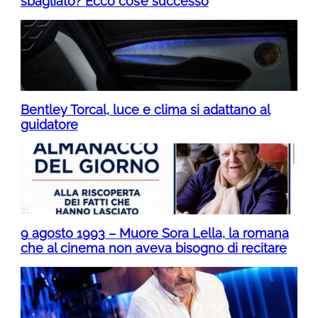
sbagliato? Ecco cos’è successo
Bentley Torcal, luce e clima si adattano al
guidatore
9 agosto 1993 – Muore Sora Lella, la romana
che al cinema non aveva bisogno di recitare