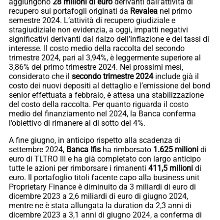
aggiungono
28 milioni di euro
derivanti dall’attività di
recupero sui portafogli originati da
Revalea
nel primo
semestre 2024. L’attività di recupero giudiziale e
stragiudiziale non evidenzia, a oggi, impatti negativi
significativi derivanti dal rialzo dell’inflazione e dei tassi di
interesse. Il costo medio della raccolta del secondo
trimestre 2024, pari al 3,94%, è leggermente superiore al
3,86% del primo trimestre 2024. Nei prossimi mesi,
considerato che il
secondo trimestre 2024
include già il
costo dei nuovi depositi al dettaglio e l’emissione del bond
senior effettuata a febbraio, è attesa una stabilizzazione
del costo della raccolta. Per quanto riguarda il costo
medio del finanziamento nel 2024, la Banca conferma
l’obiettivo di rimanere al di sotto del 4%.
A fine giugno, in anticipo rispetto alla scadenza di
settembre 2024,
Banca Ifis
ha rimborsato
1.625 milioni
di
euro di TLTRO III e ha già completato con largo anticipo
tutte le azioni per rimborsare i rimanenti
411,5 milioni
di
euro. Il portafoglio titoli facente capo alla business unit
Proprietary Finance è diminuito da 3 miliardi di euro di
dicembre 2023 a 2,6 miliardi di euro di giugno 2024,
mentre ne è stata allungata la duration da 2,3 anni di
dicembre 2023 a 3,1 anni di giugno 2024, a conferma di