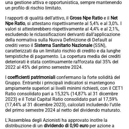
una gestione attiva e opportunistica, sempre mantenendo
un profilo di rischio limitato.
I rapporti di qualità dell’attivo, il
Gross Npe Ratio
e il
Net
Npe Ratio
, si attestano rispettivamente al 5,4% e al 3,0%. I
valori si attesterebbero rispettivamente al 4,4% e al 2,1%,
escludendo le riclassificazioni derivanti dall’applicazione
della normativa sulla Nuova Definizione di Default ai
crediti verso il
Sistema Sanitario Nazionale
(SSN),
caratterizzati da un limitato rischio di credito e da lunghe
tempistiche di pagamento. La copertura media dei crediti
deteriorati è stata continuamente rafforzata dal 35% del
2022 al 45% del primo semestre 2024.
I
coefficienti patrimoniali
confermano la forte solidità del
Gruppo. Entrambi i principali indicatori si mantengono
ampiamente superiori ai livelli minimi richiesti, con il CET1
Ratio consolidato pari a 15,32% (14,87% al 31 dicembre
2023) e il Total Capital Ratio consolidato pari al 17,59%
(17,44% al 31 dicembre 2023), calcolati includendo l’utile
del primo semestre 2024 al netto del dividendo maturato.
L’Assemblea degli Azionisti ha approvato inotlre la
distribuzione di un
dividendo di 0,90 euro
per azione a