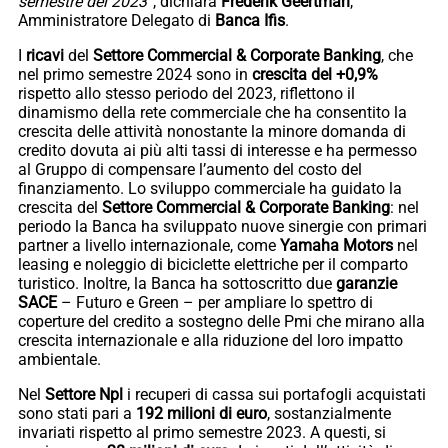
semestre del 2023
”, dichiara
Frederik Geertman
,
Amministratore Delegato di
Banca Ifis
.
I
ricavi
del
Settore Commercial & Corporate Banking
, che
nel primo semestre 2024 sono in
crescita del +0,9%
rispetto allo stesso periodo del 2023, riflettono il
dinamismo della rete commerciale che ha consentito la
crescita delle attività nonostante la minore domanda di
credito dovuta ai più alti tassi di interesse e ha permesso
al Gruppo di compensare l’aumento del costo del
finanziamento. Lo sviluppo commerciale ha guidato la
crescita del
Settore Commercial & Corporate Banking
: nel
periodo la Banca ha sviluppato nuove sinergie con primari
partner a livello internazionale, come
Yamaha Motors
nel
leasing e noleggio di biciclette elettriche per il comparto
turistico. Inoltre, la Banca ha sottoscritto due
garanzie
SACE
– Futuro e Green – per ampliare lo spettro di
coperture del credito a sostegno delle Pmi che mirano alla
crescita internazionale e alla riduzione del loro impatto
ambientale.
Nel
Settore Npl
i recuperi di cassa sui portafogli acquistati
sono stati pari a
192 milioni di euro
, sostanzialmente
invariati rispetto al primo semestre 2023. A questi, si