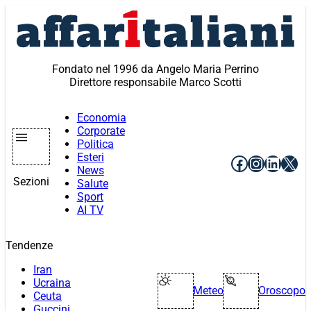
Vai
al
contenuto
Fondato nel 1996 da Angelo Maria Perrino
Direttore responsabile Marco Scotti
Economia
Corporate
Politica
Esteri
Facebook
Instagr
Linke
X
News
Sezioni
Salute
Sport
AI TV
Tendenze
Iran
Ucraina
Meteo
Oroscopo
Ceuta
Guccini