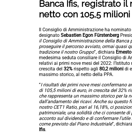
Banca Ifis, registrato i
netto con 105,5 milion
Il Consiglio di Amministrazione ha nominat
designato
Sebastien Egon Fürstenberg
Presi
il Consiglio di Amministrazione della Banca p
proseguire il percorso avviato, ormai quasi q
tradizione il nostro Gruppo
”, dichiara
Ernesto
medesima seduta consiliare il Consiglio di A
relativi ai primi nove mesi del 2022: l’Istituto
crescita del
32%
rispetto agli
80,2 milioni
di 
massimo storico, al netto della PPA.
“
I risultati dei primi nove mesi confermano an
di 105,5 milioni di euro, in crescita del 32% r
che rappresenta un massimo storico per la n
dall’andamento dei ricavi. Anche su questo fro
nostro CET1 Ratio, pari al 16,18%, ci posiziona
patrimoniale, una solidità che ci consente di p
acconto sul dividendo e di confermare l’utile n
come previsto dal Piano Industriale
”, dichiar
Ifis
.