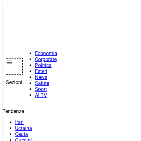
Vai
al
contenuto
Economia
Corporate
Politica
Esteri
News
Sezioni
Salute
Sport
AI TV
Tendenze
Iran
Ucraina
Ceuta
Guccini