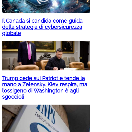
Il Canada si candida come guida
della strategia di cybersicurezza
globale
Trump cede sui Patriot e tende la
mano a Zelensky. Kiev respira, ma
l’ossigeno di Washington è agli
sgoccioli