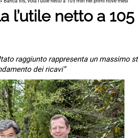
»
Banca Ifis, vola l’utile netto a 105 mln nei primi nove mesi
la l’utile netto a 10
sultato raggiunto rappresenta un massimo st
ndamento dei ricavi”