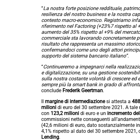
“
La nostra forte posizione reddituale, patrimo
resilienza del nostro business e la nostra ca
contesto macro-economico. Registriamo infatti 
riferimento nel Factoring (+23%7 rispetto al 
aumento del 35% rispetto al +9% del mercato
commerciale sta lavorando concretamente per 
risultato che rappresenta un massimo storico 
confermandoci come uno degli attori principali
supporto del sistema bancario italiano”.
“
Continueremo a impegnarci nella realizzazi
e digitalizzazione, su una gestione sostenibi
sulla nostra costante volontà di crescere ed ev
sempre più la smart bank in grado di affrontar
conclude
Frederik Geertman
.
Il
margine di intermediazione
si attesta a
488
milioni
di euro del 30 settembre 2021. A tale r
con
123,2 milioni
di euro e un
incremento del
commissioni nette conseguenti all’andamento d
(42,6 milioni di euro, dato sostanzialmente in
4,1% rispetto al dato del 30 settembre 2021,
Lending
.