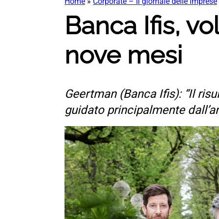
Home
»
Corporate – Il giornale delle imprese
Banca Ifis, vo
nove mesi
Geertman (Banca Ifis): “Il ri
guidato principalmente dall’a