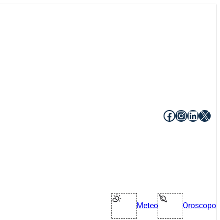
Facebook
Instagr
Linke
X
Meteo
Oroscopo