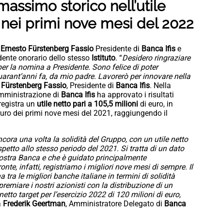
l massimo storico nell’utile
i nei primi nove mesi del 2022
o
Ernesto Fürstenberg Fassio
Presidente di
Banca Ifis
e
dente onorario dello stesso
Istituto
. “
Desidero ringraziare
er la nomina a Presidente. Sono felice di poter
uarant’anni fa, da mio padre. Lavorerò per innovare nella
 Fürstenberg Fassio
, Presidente di
Banca Ifis
. Nella
mministrazione di
Banca Ifis
ha approvato i risultati
 registra un
utile netto pari a 105,5 milioni
di euro, in
euro dei primi nove mesi del 2021, raggiungendo il
cora una volta la solidità del Gruppo, con un utile netto
ispetto allo stesso periodo del 2021. Si tratta di un dato
ostra Banca e che è guidato principalmente
nte, infatti, registriamo i migliori nove mesi di sempre. Il
 tra le migliori banche italiane in termini di solidità
remiare i nostri azionisti con la distribuzione di un
etto target per l’esercizio 2022 di 120 milioni di euro,
a
Frederik Geertman
, Amministratore Delegato di
Banca