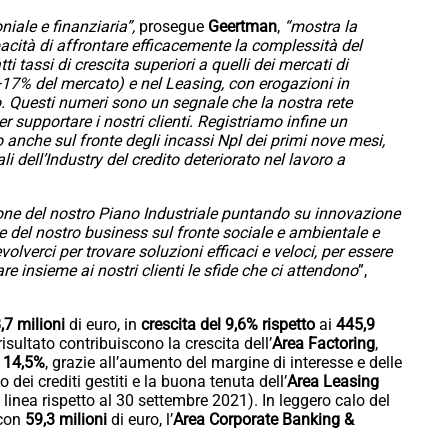
niale e finanziaria”,
prosegue
Geertman
,
“mostra la
pacità di affrontare efficacemente la complessità del
tassi di crescita superiori a quelli dei mercati di
+17% del mercato) e nel Leasing, con erogazioni in
. Questi numeri sono un segnale che la nostra rete
supportare i nostri clienti. Registriamo infine un
anche sul fronte degli incassi Npl dei primi nove mesi,
 dell’Industry del credito deteriorato nel lavoro a
one del nostro Piano Industriale puntando su innovazione
le del nostro business sul fronte sociale e ambientale e
olverci per trovare soluzioni efficaci e veloci, per essere
e insieme ai nostri clienti le sfide che ci attendono
”,
,7 milioni
di euro, in
crescita del 9,6% rispetto
ai
445,9
isultato contribuiscono la crescita dell’
Area Factoring
,
 14,5%
, grazie all’aumento del margine di interesse e delle
ei crediti gestiti e la buona tenuta dell’
Area Leasing
 linea rispetto al 30 settembre 2021). In leggero calo del
 con
59,3 milioni
di euro, l’
Area Corporate Banking &