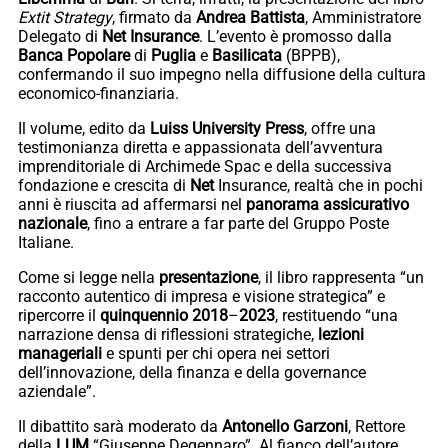
Extit Strategy
, firmato da
Andrea
Battista
, Amministratore
Delegato di
Net
Insurance
. L’evento è promosso dalla
Banca
Popolare
di
Puglia
e
Basilicata
(BPPB),
confermando il suo impegno nella diffusione della cultura
economico-finanziaria.
Il volume, edito da
Luiss
University
Press
, offre una
testimonianza diretta e appassionata dell’avventura
imprenditoriale di Archimede Spac e della successiva
fondazione e crescita di
Net
Insurance, realtà che in pochi
anni è riuscita ad affermarsi nel
panorama
assicurativo
nazionale
, fino a entrare a far parte del Gruppo Poste
Italiane.
Come si legge nella
presentazione
, il libro rappresenta “un
racconto autentico di impresa e visione strategica” e
ripercorre il
quinquennio
2018
–
2023
, restituendo “una
narrazione densa di riflessioni strategiche,
lezioni
manageriali
e spunti per chi opera nei settori
dell’innovazione, della finanza e della governance
aziendale”.
Il dibattito sarà moderato da
Antonello
Garzoni
, Rettore
della
LUM
“Giuseppe Degennaro”. Al fianco dell’autore