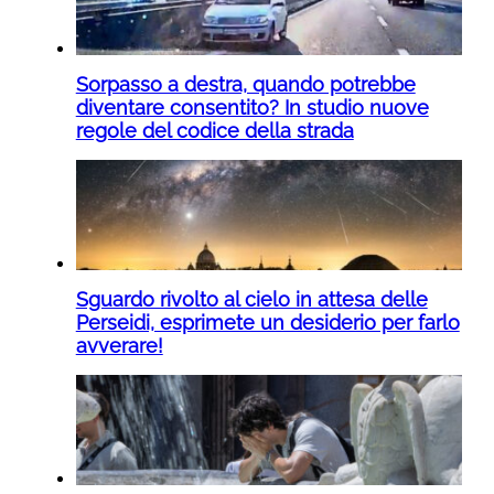
Sorpasso a destra, quando potrebbe
diventare consentito? In studio nuove
regole del codice della strada
Sguardo rivolto al cielo in attesa delle
Perseidi, esprimete un desiderio per farlo
avverare!