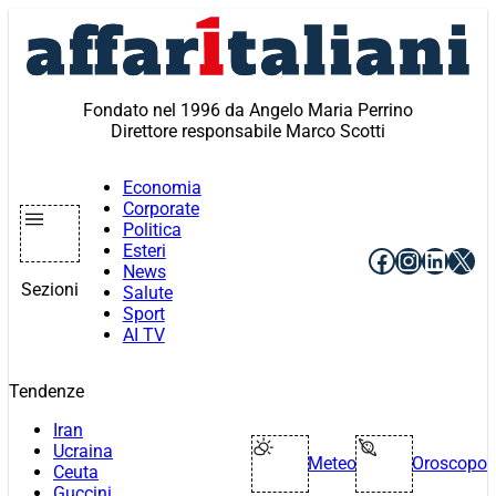
Vai
al
contenuto
Fondato nel 1996 da Angelo Maria Perrino
Direttore responsabile Marco Scotti
Economia
Corporate
Politica
Esteri
Facebook
Instagr
Linke
X
News
Sezioni
Salute
Sport
AI TV
Tendenze
Iran
Ucraina
Meteo
Oroscopo
Ceuta
Guccini