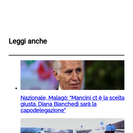
Leggi anche
Nazionale, Malagò: “Mancini ct è la scelta
giusta. Diana Bianchedi sarà la
capodelegazione”