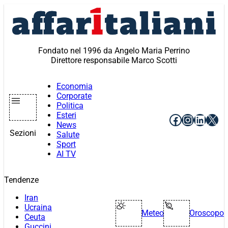
Vai
al
contenuto
Fondato nel 1996 da Angelo Maria Perrino
Direttore responsabile Marco Scotti
Economia
Corporate
Politica
Esteri
Facebook
Instagr
Linke
X
News
Sezioni
Salute
Sport
AI TV
Tendenze
Iran
Ucraina
Meteo
Oroscopo
Ceuta
Guccini