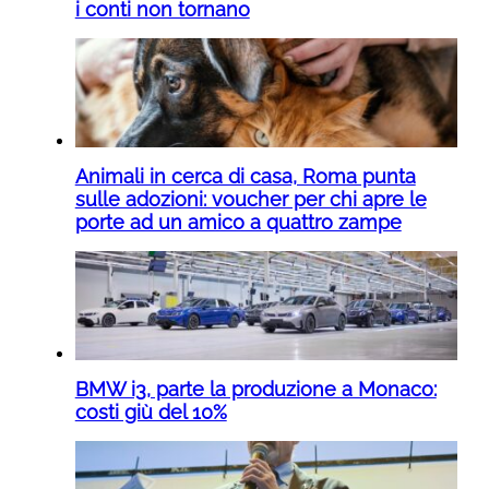
i conti non tornano
Animali in cerca di casa, Roma punta
sulle adozioni: voucher per chi apre le
porte ad un amico a quattro zampe
BMW i3, parte la produzione a Monaco:
costi giù del 10%