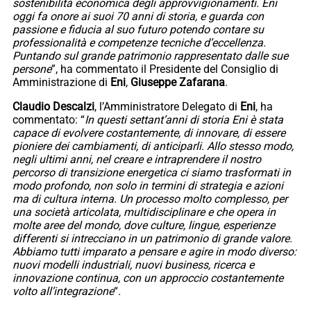
sostenibilità economica degli approvvigionamenti. Eni
oggi fa onore ai suoi 70 anni di storia, e guarda con
passione e fiducia al suo futuro potendo contare su
professionalità e competenze tecniche d’eccellenza.
Puntando sul grande patrimonio rappresentato dalle sue
persone
”, ha commentato il Presidente del Consiglio di
Amministrazione di
Eni
,
Giuseppe Zafarana
.
Claudio Descalzi
, l’Amministratore Delegato di
Eni
, ha
commentato: “
In questi settant’anni di storia Eni è stata
capace di evolvere costantemente, di innovare, di essere
pioniere dei cambiamenti, di anticiparli. Allo stesso modo,
negli ultimi anni, nel creare e intraprendere il nostro
percorso di transizione energetica ci siamo trasformati in
modo profondo, non solo in termini di strategia e azioni
ma di cultura interna. Un processo molto complesso, per
una società articolata, multidisciplinare e che opera in
molte aree del mondo, dove culture, lingue, esperienze
differenti si intrecciano in un patrimonio di grande valore.
Abbiamo tutti imparato a pensare e agire in modo diverso:
nuovi modelli industriali, nuovi business, ricerca e
innovazione continua, con un approccio costantemente
volto all’integrazione
“
.