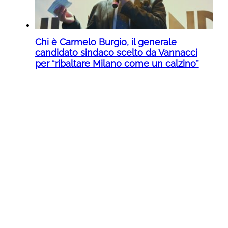
Chi è Carmelo Burgio, il generale
candidato sindaco scelto da Vannacci
per “ribaltare Milano come un calzino”