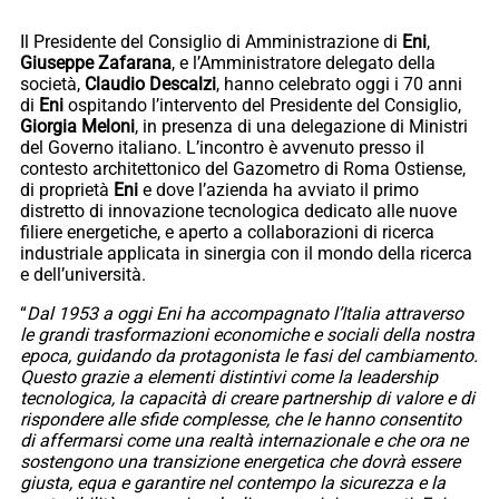
Il Presidente del Consiglio di Amministrazione di
Eni
,
Giuseppe Zafarana
, e l’Amministratore delegato della
società,
Claudio Descalzi
, hanno celebrato oggi i 70 anni
di
Eni
ospitando l’intervento del Presidente del Consiglio,
Giorgia Meloni
, in presenza di una delegazione di Ministri
del Governo italiano. L’incontro è avvenuto presso il
contesto architettonico del Gazometro di Roma Ostiense,
di proprietà
Eni
e dove l’azienda ha avviato il primo
distretto di innovazione tecnologica dedicato alle nuove
filiere energetiche, e aperto a collaborazioni di ricerca
industriale applicata in sinergia con il mondo della ricerca
e dell’università.
“
Dal 1953 a oggi Eni ha accompagnato l’Italia attraverso
le grandi trasformazioni economiche e sociali della nostra
epoca, guidando da protagonista le fasi del cambiamento.
Questo grazie a elementi distintivi come la leadership
tecnologica, la capacità di creare partnership di valore e di
rispondere alle sfide complesse, che le hanno consentito
di affermarsi come una realtà internazionale e che ora ne
sostengono una transizione energetica che dovrà essere
giusta, equa e garantire nel contempo la sicurezza e la