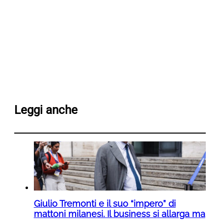
Leggi anche
Giulio Tremonti e il suo “impero” di
mattoni milanesi. Il business si allarga ma