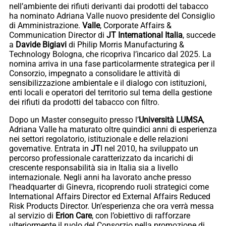
nell’ambiente dei rifiuti derivanti dai prodotti del tabacco
ha nominato Adriana Valle nuovo presidente del Consiglio
di Amministrazione.
Valle
, Corporate Affairs &
Communication Director di
JT International Italia
, succede
a
Davide
Bigiavi
di Philip Morris Manufacturing &
Technology Bologna, che ricopriva l’incarico dal 2025. La
nomina arriva in una fase particolarmente strategica per il
Consorzio, impegnato a consolidare le attività di
sensibilizzazione ambientale e il dialogo con istituzioni,
enti locali e operatori del territorio sul tema della gestione
dei rifiuti da prodotti del tabacco con filtro.
Dopo un Master conseguito presso l’
Università LUMSA
,
Adriana Valle ha maturato oltre quindici anni di esperienza
nei settori regolatorio, istituzionale e delle relazioni
governative. Entrata in
JT
I nel 2010, ha sviluppato un
percorso professionale caratterizzato da incarichi di
crescente responsabilità sia in Italia sia a livello
internazionale. Negli anni ha lavorato anche presso
l’headquarter di Ginevra, ricoprendo ruoli strategici come
International Affairs Director ed External Affairs Reduced
Risk Products Director. Un’esperienza che ora verrà messa
al servizio di
Erion
Care
, con l’obiettivo di rafforzare
ulteriormente il ruolo del Consorzio nella promozione di