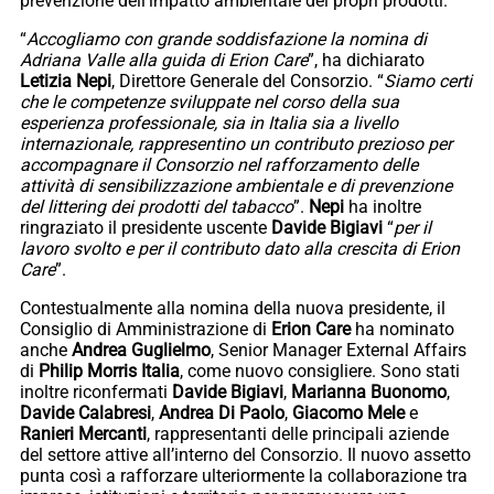
prevenzione dell’impatto ambientale dei propri prodotti.
“
Accogliamo con grande soddisfazione la nomina di
Adriana Valle alla guida di Erion Care
”, ha dichiarato
Letizia
Nepi
, Direttore Generale del Consorzio. “
Siamo certi
che le competenze sviluppate nel corso della sua
esperienza professionale, sia in Italia sia a livello
internazionale, rappresentino un contributo prezioso per
accompagnare il Consorzio nel rafforzamento delle
attività di sensibilizzazione ambientale e di prevenzione
del littering dei prodotti del tabacco
”.
Nepi
ha inoltre
ringraziato il presidente uscente
Davide
Bigiavi
“
per il
lavoro svolto e per il contributo dato alla crescita di Erion
Care
”.
Contestualmente alla nomina della nuova presidente, il
Consiglio di Amministrazione di
Erion
Care
ha nominato
anche
Andrea
Guglielmo
, Senior Manager External Affairs
di
Philip Morris Italia
, come nuovo consigliere. Sono stati
inoltre riconfermati
Davide
Bigiavi
,
Marianna
Buonomo
,
Davide
Calabresi
,
Andrea Di Paolo
,
Giacomo Mele
e
Ranieri
Mercanti
, rappresentanti delle principali aziende
del settore attive all’interno del Consorzio. Il nuovo assetto
punta così a rafforzare ulteriormente la collaborazione tra