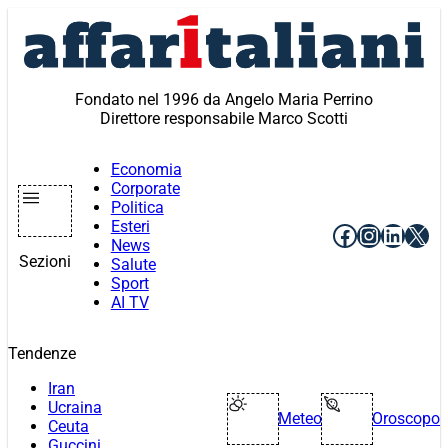
Vai
al
contenuto
Fondato nel 1996 da Angelo Maria Perrino
Direttore responsabile Marco Scotti
Economia
Corporate
Politica
Esteri
Facebook
Instagr
Linke
X
News
Sezioni
Salute
Sport
AI TV
Tendenze
Iran
Ucraina
Meteo
Oroscopo
Ceuta
Guccini