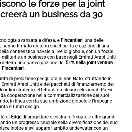
scono le forze per la joint
 creerà un business da 30
tecnologia avanzata e difesa, e
Fincantieri
, una delle
hanno firmato un term sheet per la creazione di una
della cantieristica navale a livello globale, con un focus
ilitari e un business con base negli Emirati Arabi Uniti
e
deterrà una partecipazione del
51% nella joint venture
a
Fincantieri
.
diritti di prelazione per gli ordini non Nato, sfruttando in
i Emirati Arabi Uniti e dei pacchetti di finanziamento del
i ordini strategici effettuati da alcuni selezionati Paesi
lida cooperazione nella commercializzazione dei suoi
ondo, in linea con la sua ambizione globale e l’impegno
unta e futuri design.
ità di
Edge
di progettare e costruire fregate e altre grandi
ando un progresso cruciale nella diversificazione del suo
bisce inoltre a sviluppare l’ambito underwater con un