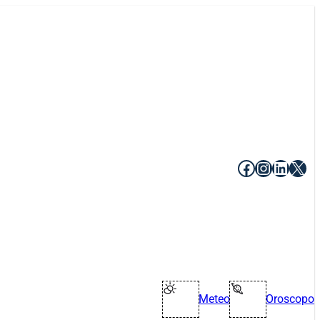
Facebook
Instagr
Linke
X
Meteo
Oroscopo