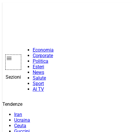
Vai
al
contenuto
Economia
Corporate
Politica
Esteri
News
Sezioni
Salute
Sport
AI TV
Tendenze
Iran
Ucraina
Ceuta
Guccini