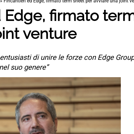
»
Fincantieri ed Edge, firmato term sheet per avviare una joint v
d Edge, firmato ter
oint venture
 entusiasti di unire le forze con Edge Group
 nel suo genere”