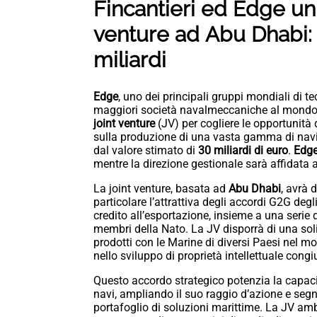
Fincantieri ed Edge uni
venture ad Abu Dhabi:
miliardi
Edge
, uno dei principali gruppi mondiali di 
maggiori società navalmeccaniche al mondo, 
joint venture
(JV) per cogliere le opportunità 
sulla produzione di una vasta gamma di navi m
dal valore stimato di
30 miliardi di euro
.
Edg
mentre la direzione gestionale sarà affidata 
La joint venture, basata ad
Abu Dhabi
, avrà 
particolare l’attrattiva degli accordi G2G degl
credito all’esportazione, insieme a una serie d
membri della Nato. La JV disporrà di una so
prodotti con le Marine di diversi Paesi nel m
nello sviluppo di proprietà intellettuale congi
Questo accordo strategico potenzia la capac
navi, ampliando il suo raggio d’azione e segn
portafoglio di soluzioni marittime. La JV am