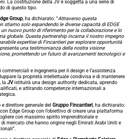
. La costituzione della JV è soggetta a una serie di
do di questo tipo.
dge Group
, ha dichiarato: “
Attraverso questa
non stiamo solo espandendo le diverse capacità di EDGE
n nuovo punto di riferimento per la collaborazione e lo
ma globale. Questa partnership incarna il nostro impegno
arabile expertise di Fincantieri per esplorare opportunità
ppresenta una testimonianza della nostra visione
azione, promettendo un futuro di avanzamenti tecnologici e
i commerciali e ingegneria per il design e l’assistenza
luppare la proprietà intellettuale condivisa e di mantenere
, la
JV
istituirà una design authority dedicata, aprendo
lificati, e attirando competenze internazionali a
ategica.
 e direttore generale del
Gruppo Fincantieri
, ha dichiarato:
e con Edge Group con l’obiettivo di creare una piattaforma
cogliere con massimo spirito imprenditoriale e
 di mercato che hanno origine negli Emirati Arabi Uniti e
ionali”.