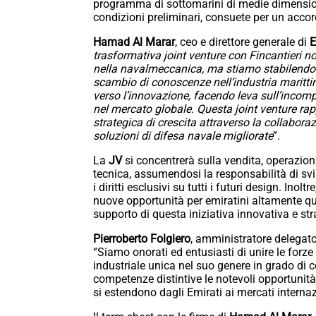
programma di sottomarini di medie dimensioni
condizioni preliminari, consuete per un accor
Hamad Al Marar
, ceo e direttore generale di
E
trasformativa joint venture con Fincantieri 
nella navalmeccanica, ma stiamo stabilendo u
scambio di conoscenze nell’industria maritti
verso l’innovazione, facendo leva sull’incomp
nel mercato globale. Questa joint venture ra
strategica di crescita attraverso la collabor
soluzioni di difesa navale migliorate
”.
La
JV
si concentrerà sulla vendita, operazion
tecnica, assumendosi la responsabilità di svi
i diritti esclusivi su tutti i futuri design. Inoltre
nuove opportunità per emiratini altamente qua
supporto di questa iniziativa innovativa e str
Pierroberto Folgiero
, amministratore delegato
“Siamo onorati ed entusiasti di unire le forz
industriale unica nel suo genere in grado di 
competenze distintive le notevoli opportunità
si estendono dagli Emirati ai mercati internaz