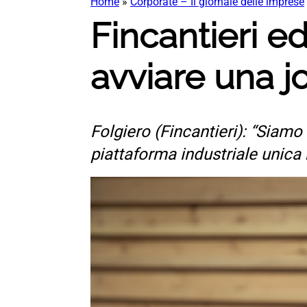
Home
»
Corporate – Il giornale delle imprese
Fincantieri e
avviare una j
Folgiero (Fincantieri): “Siamo
piattaforma industriale unica