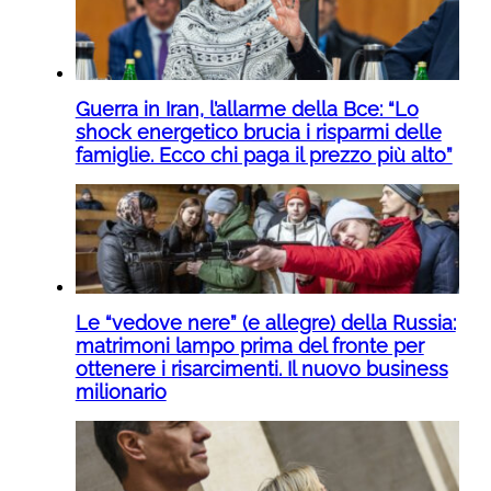
Guerra in Iran, l’allarme della Bce: “Lo
shock energetico brucia i risparmi delle
famiglie. Ecco chi paga il prezzo più alto”
Le “vedove nere” (e allegre) della Russia:
matrimoni lampo prima del fronte per
ottenere i risarcimenti. Il nuovo business
milionario