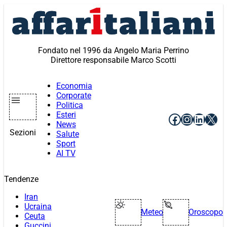
Vai
al
contenuto
Fondato nel 1996 da Angelo Maria Perrino
Direttore responsabile Marco Scotti
Economia
Corporate
Politica
Esteri
Facebook
Instagr
Linke
X
News
Sezioni
Salute
Sport
AI TV
Tendenze
Iran
Ucraina
Meteo
Oroscopo
Ceuta
Guccini