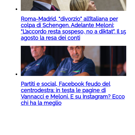
Roma-Madrid, “divorzio” all’italiana per
colpa di Schengen. Adelante Meloni:
“L’accordo resta sospeso, no a diktat”. Il 15
agosto la resa dei conti
Partiti e social, Facebook feudo del
centrodestra: in testa le pagine di
Vannacci e Meloni. E su Instagram? Ecco
chi ha la meglio