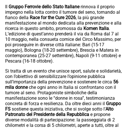
Il
Gruppo Ferrovie dello Stato Italiane
rinnova il proprio
impegno nella lotta contro il tumore del seno, tornando al
fianco della
Race for the Cure 2026
, la più grande
manifestazione al mondo dedicata alla prevenzione e alla
ricerca in questo ambito, promossa da
Komen
Italia
.
L’edizione di quest’anno prenderà il via da Roma dal 7 al
10 maggio, nella consueta cornice del Circo Massimo, per
poi proseguire in diverse città italiane: Bari (15-17
maggio), Bologna (18-20 settembre), Brescia e Matera in
contemporanea (25-27 settembre), Napoli (9-11 ottobre) e
Pescara (16-18 ottobre).
Si tratta di un evento che unisce sport, salute e solidarietà,
con l’obiettivo di sensibilizzare l’opinione pubblica
sull’importanza della prevenzione e sostenere le circa
56
mila donne
che ogni anno in Italia si confrontano con il
tumore al seno. Protagoniste simboliche della
manifestazione sono le “donne in rosa”, testimonianza
concreta di forza e resilienza. Da oltre dieci anni il
Gruppo
FS
sostiene questa iniziativa, che si svolge sotto l’
Alto
Patronato del Presidente della Repubblica
e propone
diverse modalità di partecipazione: la passeggiata di 2
chilometri e la corsa di 5 chilometri, aperte a tutti, oltre al