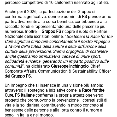
percorso competitivo di 10 chilometri riservato agli atleti.
Anche per il 2026, la partecipazione del Gruppo si
conferma significativa: donne e uomini di
FS
prenderanno
parte attivamente alla corsa benefica, contribuendo alla
raccolta fondi e rappresentando una delle presenze più
numerose. Inoltre, il
Gruppo
FS
ricopre il ruolo di Partner
Nazionale delle iscrizioni online. “
Sostenere la Race for the
Cure significa rinnovare concretamente il nostro impegno
a favore della tutela della salute e della diffusione della
cultura della prevenzione. Siamo orgogliosi di sostenere
anche quest’anno un’iniziativa capace di unire sport,
solidarietà e ricerca, generando un impatto positivo sulle
comunità
”, ha dichiarato
Giuseppe
Inchingolo
, Chief
Corporate Affairs, Communication & Sustainability Officer
del
Gruppo
FS
.
Un impegno che si inserisce in una visione più ampia:
attraverso il sostegno a iniziative come la
Race for the
Cure
,
FS
Italiane
conferma la propria attenzione verso
progetti che promuovono la prevenzione, i corretti stili di
vita e la solidarietà, contribuendo in modo concreto al
benessere delle persone e alla lotta contro il tumore al
seno, in Italia e nel mondo.