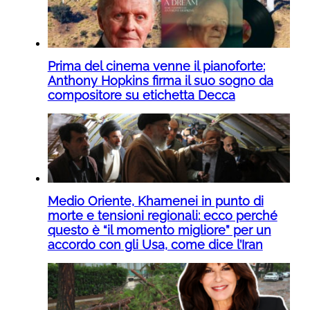
Prima del cinema venne il pianoforte:
Anthony Hopkins firma il suo sogno da
compositore su etichetta Decca
Medio Oriente, Khamenei in punto di
morte e tensioni regionali: ecco perché
questo è “il momento migliore” per un
accordo con gli Usa, come dice l’Iran