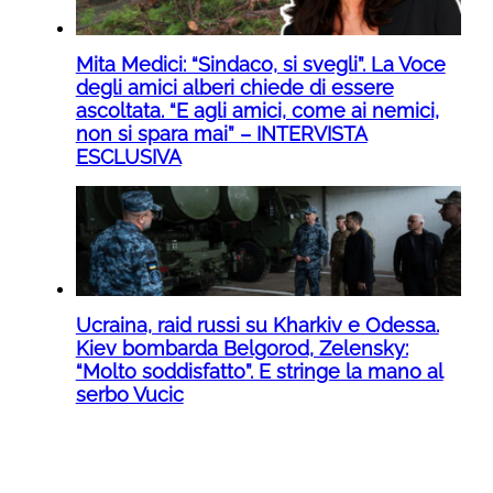
Mita Medici: “Sindaco, si svegli”. La Voce
degli amici alberi chiede di essere
ascoltata. “E agli amici, come ai nemici,
non si spara mai” – INTERVISTA
ESCLUSIVA
Ucraina, raid russi su Kharkiv e Odessa.
Kiev bombarda Belgorod, Zelensky:
“Molto soddisfatto”. E stringe la mano al
serbo Vucic