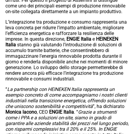
diffusi. Per questo il progetto di Assemini si distingue
come uno dei principali esempi di produzione rinnovabile
on-site collegata direttamente a un impianto produttivo.
L’integrazione tra produzione e consumo rappresenta una
leva concreta per ridurre l’impatto ambientale, migliorare
l’efficienza energetica e rafforzare la resilienza delle
imprese. In questa direzione,
ENGIE
Italia
e
HEINEKEN
Italia
stanno già valutando l’introduzione di soluzioni di
accumulo tramite batterie, che consentirebbero di
immagazzinare l’energia rinnovabile prodotta durante il
giorno e renderla disponibile anche nei momenti di minore
generazione. Lo sviluppo dello storage permetterebbe di
rendere ancora più efficace l’integrazione tra produzione
rinnovabile e consumi industriali.
“
La partnership con HEINEKEN Italia rappresenta un
esempio concreto di come accompagniamo i nostri clienti
industriali nella transizione energetica, offrendo soluzioni
che uniscono sostenibilità e competitività
”, ha dichiarato
Monica
Iacono
, CEO
ENGIE
Italia
. “
Grazie a strumenti
come i PPA e a soluzioni on-site, siamo in grado di
garantire alle aziende stabilità dei prezzi nel lungo periodo,
con risparmi complessivi tra il 20% e il 25%. In ENGIE