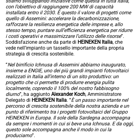
stiamo sviluppando iniziative come questa in tutta Italia,
con l’obiettivo di raggiungere 200 MW di capacità
installata entro il 2030. È questo il valore di progetti come
quello di Assemini: accelerare la decarbonizzazione,
rafforzare la resilienza energetica delle imprese e, allo
stesso tempo, puntare sull’efficienza energetica per ridurre
i costi operativi e massimizzare l’utilizzo delle risorse
”.
Soddisfazione anche da parte di
HEINEKEN
Italia
, che
vede nell’impianto un tassello importante della propria
strategia di crescita sostenibile.
“
Nel birrificio Ichnusa di Assemini abbiamo inaugurato,
insieme a ENGIE, uno dei più grandi impianti fotovoltaici
realizzati in Italia all’interno di un sito produttivo: un
progetto che ci permette di produrre energia pulita
localmente, coprendo il 100% del nostro fabbisogno
diurno
”, ha aggiunto
Alexander
Koch
, Amministratore
Delegato di
HEINEKEN
Italia
. “
È un passo importante nel
percorso di crescita sostenibile della nostra azienda e un
punto di riferimento tra i progetti fotovoltaici del Gruppo
HEINEKEN in Europa. Il sole della Sardegna accompagna
da sempre i momenti in cui si beve una Ichnusa. E da oggi,
questo sole accompagna anche il modo in cui la
produciamo
”.