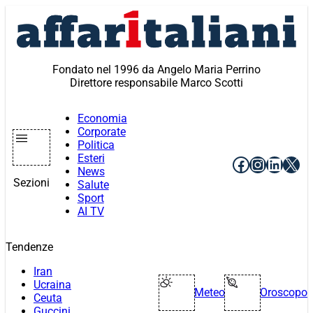
Vai
al
contenuto
Fondato nel 1996 da Angelo Maria Perrino
Direttore responsabile Marco Scotti
Economia
Corporate
Politica
Esteri
Facebook
Instagr
Linke
X
News
Sezioni
Salute
Sport
AI TV
Tendenze
Iran
Ucraina
Meteo
Oroscopo
Ceuta
Guccini