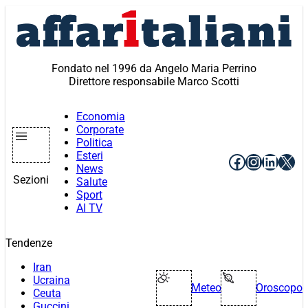
Vai
al
contenuto
Fondato nel 1996 da Angelo Maria Perrino
Direttore responsabile Marco Scotti
Economia
Corporate
Politica
Esteri
Facebook
Instagr
Linke
X
News
Sezioni
Salute
Sport
AI TV
Tendenze
Iran
Ucraina
Meteo
Oroscopo
Ceuta
Guccini