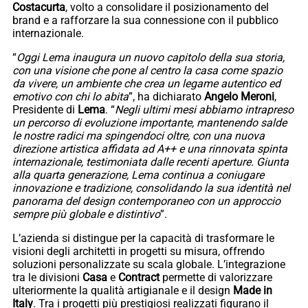
Costacurta
, volto a consolidare il posizionamento del
brand e a rafforzare la sua connessione con il pubblico
internazionale.
“
Oggi Lema inaugura un nuovo capitolo della sua storia,
con una visione che pone al centro la casa come spazio
da vivere, un ambiente che crea un legame autentico ed
emotivo con chi lo abita
”, ha dichiarato
Angelo Meroni
,
Presidente di
Lema
. “
Negli ultimi mesi abbiamo intrapreso
un percorso di evoluzione importante, mantenendo salde
le nostre radici ma spingendoci oltre, con una nuova
direzione artistica affidata ad A++ e una rinnovata spinta
internazionale, testimoniata dalle recenti aperture. Giunta
alla quarta generazione, Lema continua a coniugare
innovazione e tradizione, consolidando la sua identità nel
panorama del design contemporaneo con un approccio
sempre più globale e distintivo
”.
L’azienda si distingue per la capacità di trasformare le
visioni degli architetti in progetti su misura, offrendo
soluzioni personalizzate su scala globale. L’integrazione
tra le divisioni
Casa
e
Contract
permette di valorizzare
ulteriormente la qualità artigianale e il design
Made in
Italy
. Tra i progetti più prestigiosi realizzati figurano il