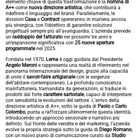
elemento chiave di questa trasformazione è la
nomina di
A++
come
nuova direzione artistica
, che contribuirà a
ridefinire il linguaggio del brand. Parallelamente, le
divisioni
Casa
e
Contract
opereranno in maniera ancora
più sinergica, con l’obiettivo di garantire soluzioni
progettuali sempre più all’avanguardia. L’azienda prevede
un
raddoppio del fatturato
nei prossimi tre anni e
un’espansione significativa con
25 nuove aperture
programmate
nel 2025.
Fondata nel 1970,
Lema
è oggi guidata dal Presidente
Angelo Meroni
e rappresenta una realtà di riferimento nel
panorama internazionale del design, grazie alla capacità
di unire il
savoir-faire artigianale
con le esigenze
dell’abitare contemporaneo. La profonda conoscenza
manifatturiera, tramandata da generazioni, si traduce in
prodotti dal forte
carattere sartoriale
, capaci di interpretare
con sensibilità le evoluzioni del settore. L’arrivo della
direzione artistica di A++, sotto la guida di
Paolo
e
Carlo
Colombo
, punta a rafforzare ulteriormente questa identità,
introducendo un approccio sensoriale e narrativo più
definito. Sul fronte delle vendite e del marketing, l’azienda
evolve la propria strategia sotto la guida di
Diego Romano
,
con un nuovo piano di comunicazione curato da
Studio