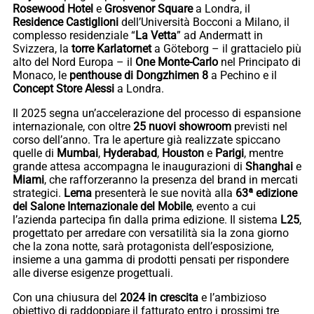
Rosewood Hotel
e
Grosvenor Square
a Londra, il
Residence Castiglioni
dell’Università Bocconi a Milano, il
complesso residenziale “
La Vetta
” ad Andermatt in
Svizzera, la
torre Karlatornet
a Göteborg – il grattacielo più
alto del Nord Europa – il
One Monte-Carlo
nel Principato di
Monaco, le
penthouse di Dongzhimen 8
a Pechino e il
Concept Store Alessi
a Londra.
Il 2025 segna un’accelerazione del processo di espansione
internazionale, con oltre
25 nuovi showroom
previsti nel
corso dell’anno. Tra le aperture già realizzate spiccano
quelle di
Mumbai
,
Hyderabad
,
Houston
e
Parigi
, mentre
grande attesa accompagna le inaugurazioni di
Shanghai
e
Miami
, che rafforzeranno la presenza del brand in mercati
strategici.
Lema
presenterà le sue novità alla
63ª edizione
del Salone Internazionale del Mobile
, evento a cui
l’azienda partecipa fin dalla prima edizione. Il sistema
L25
,
progettato per arredare con versatilità sia la zona giorno
che la zona notte, sarà protagonista dell’esposizione,
insieme a una gamma di prodotti pensati per rispondere
alle diverse esigenze progettuali.
Con una chiusura del
2024 in crescita
e l’ambizioso
obiettivo di raddoppiare il fatturato entro i prossimi tre