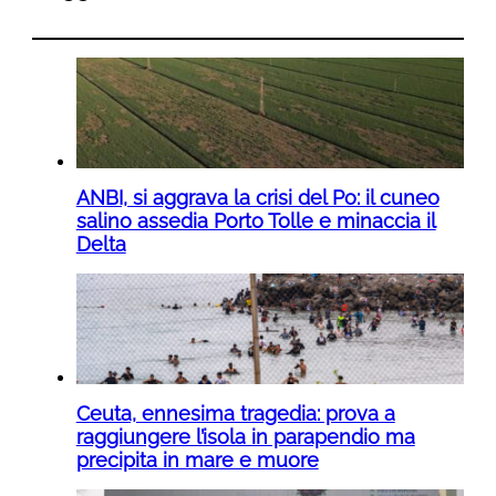
ANBI, si aggrava la crisi del Po: il cuneo
salino assedia Porto Tolle e minaccia il
Delta
Ceuta, ennesima tragedia: prova a
raggiungere l’isola in parapendio ma
precipita in mare e muore