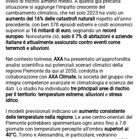
livello di rischio almeno medio. A questa già precaria
situazione si aggiunge l’impatto crescente del
cambiamento climatico, che nel solo 2023 ha visto un
aumento del 16% delle catastrofi naturali
rispetto all’anno
precedente, con ben 378 episodi estremi e costi economici
superiori ai
16 miliardi di euro
, segnando un
record
europeo
. Nonostante ciò,
solo il 7% di abitazioni e aziende
italiane è attualmente assicurato contro eventi come
terremoti e alluvioni
.
Nel contesto torinese,
AXA
ha presentato un’approfondita
analisi scientifica sui potenziali scenari climatici della
regione Piemonte da qui al 2050, condotta in
collaborazione con
AXA Climate
, la società del gruppo che
integra competenze avanzate in climatologia e scienza dei
dati. Lo studio ha individuato
tre principali aree di rischio
per il territorio
:
temperature estreme
,
alluvioni
e
stress
idrico
.
I modelli previsionali indicano un
aumento consistente
delle temperature nella regione
. Le aree centro-orientali del
Piemonte potrebbero sperimentare ogni anno fino a 7-8
giornate con temperature percepite all’ombra
superiori ai
40°C.
Torino e Alessandria, in particolare, vedranno