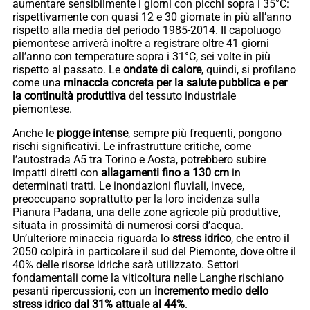
aumentare sensibilmente i giorni con picchi sopra i 35°C:
rispettivamente con quasi 12 e 30 giornate in più all’anno
rispetto alla media del periodo 1985-2014. Il capoluogo
piemontese arriverà inoltre a registrare oltre 41 giorni
all’anno con temperature sopra i 31°C, sei volte in più
rispetto al passato. Le
ondate di calore
, quindi, si profilano
come una
minaccia concreta per la salute pubblica e per
la continuità produttiva
del tessuto industriale
piemontese.
Anche le
piogge intense
, sempre più frequenti, pongono
rischi significativi. Le infrastrutture critiche, come
l’autostrada A5 tra Torino e Aosta, potrebbero subire
impatti diretti con
allagamenti fino a 130 cm
in
determinati tratti. Le inondazioni fluviali, invece,
preoccupano soprattutto per la loro incidenza sulla
Pianura Padana, una delle zone agricole più produttive,
situata in prossimità di numerosi corsi d’acqua.
Un’ulteriore minaccia riguarda lo
stress idrico
, che entro il
2050 colpirà in particolare il sud del Piemonte, dove oltre il
40% delle risorse idriche sarà utilizzato. Settori
fondamentali come la viticoltura nelle Langhe rischiano
pesanti ripercussioni, con un
incremento medio dello
stress idrico dal 31% attuale al 44%
.