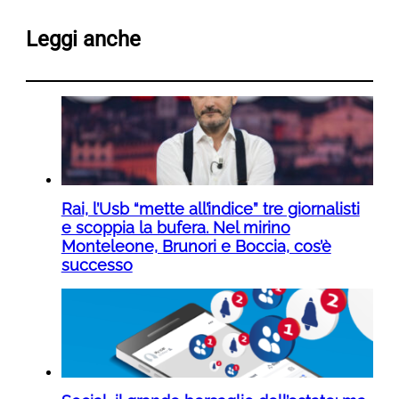
Leggi anche
Rai, l’Usb “mette all’indice” tre giornalisti
e scoppia la bufera. Nel mirino
Monteleone, Brunori e Boccia, cos’è
successo