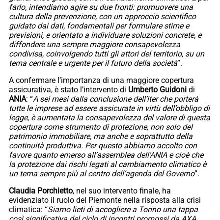
farlo, intendiamo agire su due fronti: promuovere una
cultura della prevenzione, con un approccio scientifico
guidato dai dati, fondamentali per formulare stime e
previsioni, e orientato a individuare soluzioni concrete, e
diffondere una sempre maggiore consapevolezza
condivisa, coinvolgendo tutti gli attori del territorio, su un
tema centrale e urgente per il futuro della società
”.
A confermare l’importanza di una maggiore copertura
assicurativa, è stato l’intervento di
Umberto Guidoni
di
ANIA
: “
A sei mesi dalla conclusione dell’iter che porterà
tutte le imprese ad essere assicurate in virtù dell’obbligo di
legge, è aumentata la consapevolezza del valore di questa
copertura come strumento di protezione, non solo del
patrimonio immobiliare, ma anche e soprattutto della
continuità produttiva. Per questo abbiamo accolto con
favore quanto emerso all’assemblea dell’ANIA e cioè che
la protezione dai rischi legati al cambiamento climatico è
un tema sempre più al centro dell’agenda del Governo
”.
Claudia Porchietto
, nel suo intervento finale, ha
evidenziato il ruolo del Piemonte nella risposta alla crisi
climatica: “
Siamo lieti di accogliere a Torino una tappa
così significativa del ciclo di incontri promossi da AXA