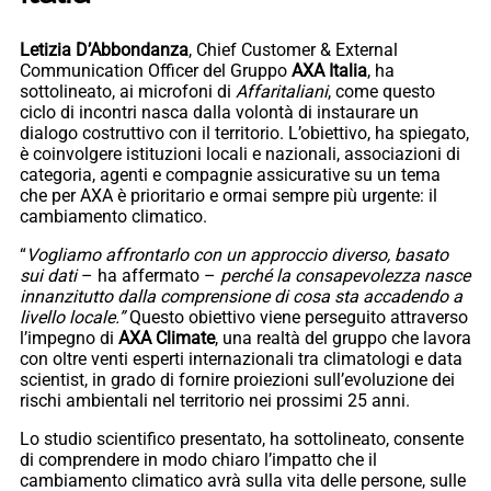
Letizia D’Abbondanza
, Chief Customer & External
Communication Officer del Gruppo
AXA Italia
, ha
sottolineato, ai microfoni di
Affaritaliani
, come questo
ciclo di incontri nasca dalla volontà di instaurare un
dialogo costruttivo con il territorio. L’obiettivo, ha spiegato,
è coinvolgere istituzioni locali e nazionali, associazioni di
categoria, agenti e compagnie assicurative su un tema
che per AXA è prioritario e ormai sempre più urgente: il
cambiamento climatico.
“
Vogliamo affrontarlo con un approccio diverso, basato
sui dati
– ha affermato –
perché la consapevolezza nasce
innanzitutto dalla comprensione di cosa sta accadendo a
livello locale.”
Questo obiettivo viene perseguito attraverso
l’impegno di
AXA Climate
, una realtà del gruppo che lavora
con oltre venti esperti internazionali tra climatologi e data
scientist, in grado di fornire proiezioni sull’evoluzione dei
rischi ambientali nel territorio nei prossimi 25 anni.
Lo studio scientifico presentato, ha sottolineato, consente
di comprendere in modo chiaro l’impatto che il
cambiamento climatico avrà sulla vita delle persone, sulle