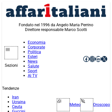
Vai
al
contenuto
Fondato nel 1996 da Angelo Maria Perrino
Direttore responsabile Marco Scotti
Economia
Corporate
Politica
Esteri
Facebook
Instagr
Linke
X
News
Sezioni
Salute
Sport
AI TV
Tendenze
Iran
Ucraina
Meteo
Oroscopo
Ceuta
Guccini