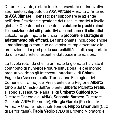
Durante l’evento, è stato inoltre presentato un innovativo
strumento sviluppato da
AXA Altitude
– realtà all’interno
di
AXA Climate
– pensato per supportare le aziende
nell’identificazione e gestione dei rischi climatici a livello
globale. Questo tool consente di
valutare in pochi minuti
l’esposizione dei siti produttivi ai cambiamenti climatici
,
calcolarne gli impatti finanziari e
proporre le strategie di
adattamento più efficaci
. Le funzionalità includono anche
il
monitoraggio
continuo delle misure implementate e la
produzione di
report per la sostenibilità
, il tutto supportato
da una vasta rete di esperti e database internazionali.
La tavola rotonda che ha animato la giornata ha visto il
contributo di numerose figure istituzionali e del mondo
produttivo: dopo gli interventi introduttivi di
Chiara
Foglietta
(Assessora alla Transizione Ecologica del
Comune di Torino), del Presidente della Regione
Alberto
Cirio
e del Ministro dell’Ambiente
Gilberto Pichetto Fratin
,
si sono susseguite le analisi di
Umberto Guidoni
(Co-
Direttore Generale di ANIA),
Secondo
Barbero
(Direttore
Generale ARPA Piemonte),
Giorgia Garola
(Presidente
Amma – Unione Industriali Torino),
Filippo Emanuelli
(CEO
di Belfor Italia),
Paola Vegli
o (CEO di Brovind Vibratori) e