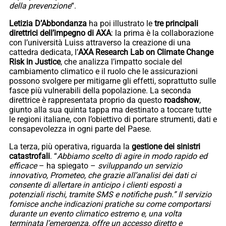
della prevenzione
“.
Letizia D’Abbondanza
ha poi illustrato le
tre principali
direttrici dell’impegno di AXA
: la prima è la collaborazione
con l’università Luiss attraverso la creazione di una
cattedra dedicata, l’
AXA Research Lab on Climate Change
Risk in Justice
, che analizza l’impatto sociale del
cambiamento climatico e il ruolo che le assicurazioni
possono svolgere per mitigarne gli effetti, soprattutto sulle
fasce più vulnerabili della popolazione. La seconda
direttrice è rappresentata proprio da questo
roadshow
,
giunto alla sua quinta tappa ma destinato a toccare tutte
le regioni italiane, con l’obiettivo di portare strumenti, dati e
consapevolezza in ogni parte del Paese.
La terza, più operativa, riguarda la
gestione dei sinistri
catastrofali
. “
Abbiamo scelto di agire in modo rapido ed
efficace
– ha spiegato –
sviluppando un servizio
innovativo,
Prometeo
, che grazie all’analisi dei dati ci
consente di allertare in anticipo i clienti esposti a
potenziali rischi, tramite SMS e notifiche push.” Il servizio
fornisce anche indicazioni pratiche su come comportarsi
durante un evento climatico estremo e, una volta
terminata l’emergenza, offre un accesso diretto e