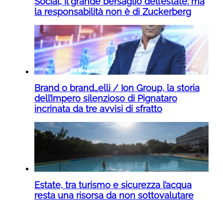
Social, il grande bersaglio dell’estate: ma
la responsabilità non è di Zuckerberg
Brand o brand…elli / Ion Group, la storia
dell’impero silenzioso di Pignataro
incrinata da tre avvisi di sfratto
Estate, tra turismo e sicurezza l’acqua
resta una risorsa da non sottovalutare