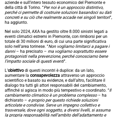
aziende e sull’intero tessuto economico del Piemonte e
della città di Torino. “
Per noi è un approccio distintivo,
perché ci permette di costruire soluzioni basandoci su dati
concreti e su ciò che realmente accade nei singoli territori
“,
ha aggiunto.
Nel solo 2024, AXA ha gestito oltre 8.000 sinistri legati a
eventi climatici estremi in Piemonte, con rimborsi per un
totale di 30 milioni di euro, di cui una parte significativa
solo nell’area torinese. “
Non vogliamo limitarci a pagare i
danni
– ha precisato –
ma vogliamo soprattutto essere
protagonisti nella prevenzione, perché conosciamo bene
l’impatto sociale di questi eventi
“.
L’
obiettivo
di questi incontri è duplice: da un lato,
aumentare la
consapevolezza
attraverso un approccio
scientifico e basato su evidenze, e dall’altro, facilitare il
dialogo tra tutti gli attori responsabili del cambiamento,
affinché si agisca in modo più tempestivo e coordinato. “
Il
cambiamento climatico è un problema complesso
– ha
dichiarato –
e proprio per questo richiede soluzioni
articolate e condivise. Serve un impegno collettivo e
trasversale, dove ogni soggetto, a diversi livelli, si assuma
la propria responsabilità nell’ambito dell’adattamento e