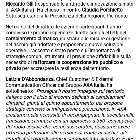
Riccardo Gili
(responsabile antifrode e innovazione sinistri
di AXA Italia). Ha chiuso l’incontro
Claudia Porchietto
,
Sottosegretario alla Presidenza della Regione Piemonte.
Nel corso del dibattito, le aziende partecipanti hanno
condiviso le proprie esperienze dirette con gli effetti del
cambiamento climatico
, illustrando le misure di gestione
del rischio già adottate e proponendo nuove soluzioni
operative. L’accento è stato posto sull’importanza di
strategie comuni, strumenti di previsione affidabili e sulla
necessità di
rafforzare la cooperazione tra pubblico e
privato
per accrescere la resilienza del territorio.
Letizia D’Abbondanza
, Chief Customer & External
Communication Officer del Gruppo
AXA Italia
, ha
sottolineato: “
Prosegue il nostro impegno sul territorio
italiano con il ciclo di incontri dedicati ai cambiamenti
climatici, giunti al quinto appuntamento, per proporre
strategie concrete di mitigazione e prevenzione. In AXA
crediamo nella necessità di accompagnare la società nella
transizione climatica con un approccio a 360° consapevoli
del ruolo sociale che, come assicuratori, possiamo avere,
offrendo protezione alle persone di fronte ai rischi e alle
grandi sfide globali, come il cambiamento climatico. E per