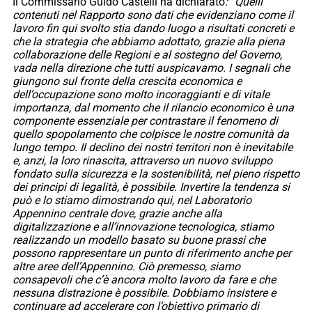
Il Commissario Guido Castelli ha dichiarato
: “Quelli
contenuti nel Rapporto sono dati che evidenziano come il
lavoro fin qui svolto stia dando luogo a risultati concreti e
che la strategia che abbiamo adottato, grazie alla piena
collaborazione delle Regioni e al sostegno del Governo,
vada nella direzione che tutti auspicavamo. I segnali che
giungono sul fronte della crescita economica e
dell’occupazione sono molto incoraggianti e di vitale
importanza, dal momento che il rilancio economico è una
componente essenziale per contrastare il fenomeno di
quello spopolamento che colpisce le nostre comunità da
lungo tempo. Il declino dei nostri territori non è inevitabile
e, anzi, la loro rinascita, attraverso un nuovo sviluppo
fondato sulla sicurezza e la sostenibilità, nel pieno rispetto
dei principi di legalità, è possibile. Invertire la tendenza si
può e lo stiamo dimostrando qui, nel Laboratorio
Appennino centrale dove, grazie anche alla
digitalizzazione e all’innovazione tecnologica, stiamo
realizzando un modello basato su buone prassi che
possono rappresentare un punto di riferimento anche per
altre aree dell’Appennino. Ciò premesso, siamo
consapevoli che c’è ancora molto lavoro da fare e che
nessuna distrazione è possibile. Dobbiamo insistere e
continuare ad accelerare con l’obiettivo primario di