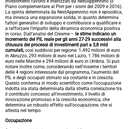
investimenti favoriti e indirizzati da NextAppennino (il
Piano complementare al Pnrr per i sismi del 2009 e 2016).
La spinta determinata da NextAppennino non è episodica,
ma innesca una espansione solida, in quanto determina
fattori generativi di sviluppo e contribuisce a qualificare e
a rafforzare l’impatto della dinamica economica positiva
in corso. Dall’analisi del Cresme –
le stime indicano un
incremento del PIL reale per gli anni 27-29 successivi alla
chiusura dei processi di investimenti pari a 3,8 mld
cumulati,
così suddivisi per regione: 1.492 milioni di euro
in Abruzzo, 293 milioni di euro nel Lazio, 1.786 milioni di
euro nelle Marche e 294 milioni di euro in Umbria. Si può
notare inoltre come, considerando nell’insieme i territori
delle 4 regioni interessate dal programma, l’aumento del
PIL e degli occupati stimato sia costante e in crescita.
Questo conferma in modo scientifico come l’occupazione
indotta sia stata determinata dalla stretta correlazione tra
il contributo concesso all’investimento, il livello di
innovazione promosso e la crescita economica, che
determina un robusto effetto sull’occupazione, che si
attesta nel tempo.
Occupazione