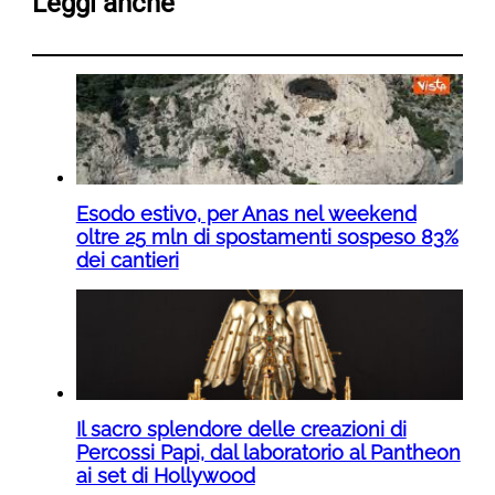
Leggi anche
Esodo estivo, per Anas nel weekend
oltre 25 mln di spostamenti sospeso 83%
dei cantieri
Il sacro splendore delle creazioni di
Percossi Papi, dal laboratorio al Pantheon
ai set di Hollywood