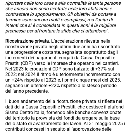
riportare nelle loro case e alla normalità le tante persone
che ancora non sono rientrate nelle loro abitazioni e
contrastare lo spopolamento. Gli obiettivi da portare a
termine sono ancora molti e complessi, ma l’unità di
intenti che si è consolidata in questi anni è la migliore
premessa per affrontare le sfide che ci attendono”.
Ricostruzione privata
. L’accelerazione rilevata nella
ricostruzione privata negli ultimi due anni ha riscontrato
una progressione costante, segnalata soprattutto dagli
incrementi dei pagamenti erogati da Cassa Depositi e
Prestiti (CDP) verso le imprese che operano nei cantieri.
Nel 2023 le erogazioni CDP sono balzate di +37% sul
2022; nel 2024 il ritmo è ulteriormente incrementato con
un +24% rispetto al 2023 e, i primi cinque mesi del 2025,
segnano un ulteriore +22% rispetto allo stesso periodo
dell’anno precedente.
Il buon andamento della ricotruzione privata si riflette nei
dati della Cassa Depositi e Prestiti, che gestisce il plafond
Sisma Centro Italia, fornendo alle banche convenzionate
del territorio la provvista dei fondi da erogare sulla base
dello stato di avanzamento dei lavori. Al 31 maggio 2025 i
contributi concessi in seguito all’approvazione delle