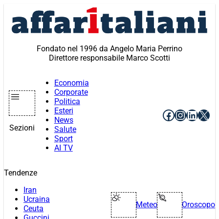
Vai
al
contenuto
Fondato nel 1996 da Angelo Maria Perrino
Direttore responsabile Marco Scotti
Economia
Corporate
Politica
Esteri
Facebook
Instagr
Linke
X
News
Sezioni
Salute
Sport
AI TV
Tendenze
Iran
Ucraina
Meteo
Oroscopo
Ceuta
Guccini