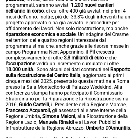
programmati, saranno avviati
1.200 nuovi cantieri
nell’anno in corso
, di cui oltre 400 già avviati nei primi 4
mesi dell’anno. Inoltre, più del 33,8% degli interventi ha un
progetto approvato o ha già avviato le procedure per
affidamento dei lavori. Non solo ricostruzione, ma anche
riparazione economica e sociale
. Un’indagine del Cresme
nei territori delle quattro regioni interessate dal
programma stima che, anche grazie alle risorse messe in
campo Programma Next Appennino, il
Pil
crescerà
complessivamente di oltre
3,8 miliardi di euro
e che
l’occupazione
vedrà un incremento cumulato di oltre
18.000 unità
. Sono alcuni dei dati contenuti nel
Rapporto
sulla ricostruzione del Centro Italia
, aggiornato ai primi
cinque mesi del 2025, presentato questa mattina a Roma
presso la Sala Montecitorio di Palazzo Wedekind. Alla
conferenza stampa hanno partecipato il Commissario
Straordinario per la Riparazione e la Ricostruzione sisma
2016,
Guido Castelli
, il Presidente della Regione Marche,
Francesco Acquaroli,
gli assessori alle aree interne della
Regione Umbria,
Simona Meloni,
alla Ricostruzione della
Regione Lazio,
Manuela Rinaldi
e ai Lavori Pubblici e
Infrastrutture della Regione Abruzzo,
Umberto D’Annuntiis
.