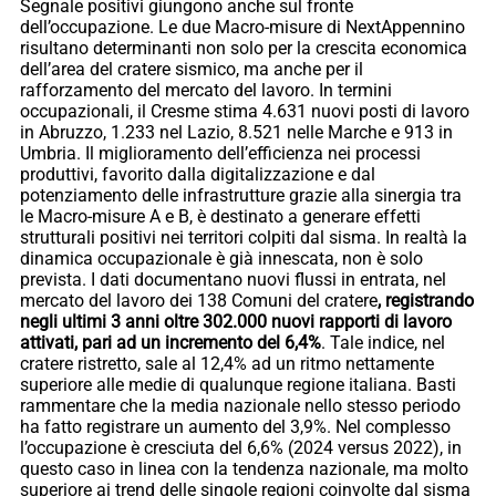
Segnale positivi giungono anche sul fronte
dell’occupazione. Le due Macro-misure di NextAppennino
risultano determinanti non solo per la crescita economica
dell’area del cratere sismico, ma anche per il
rafforzamento del mercato del lavoro. In termini
occupazionali, il Cresme stima 4.631 nuovi posti di lavoro
in Abruzzo, 1.233 nel Lazio, 8.521 nelle Marche e 913 in
Umbria. Il miglioramento dell’efficienza nei processi
produttivi, favorito dalla digitalizzazione e dal
potenziamento delle infrastrutture grazie alla sinergia tra
le Macro-misure A e B, è destinato a generare effetti
strutturali positivi nei territori colpiti dal sisma. In realtà la
dinamica occupazionale è già innescata, non è solo
prevista. I dati documentano nuovi flussi in entrata, nel
mercato del lavoro dei 138 Comuni del cratere
, registrando
negli ultimi 3 anni oltre 302.000 nuovi rapporti di lavoro
attivati, pari ad un incremento del 6,4%
. Tale indice, nel
cratere ristretto, sale al 12,4% ad un ritmo nettamente
superiore alle medie di qualunque regione italiana. Basti
rammentare che la media nazionale nello stesso periodo
ha fatto registrare un aumento del 3,9%. Nel complesso
l’occupazione è cresciuta del 6,6% (2024 versus 2022), in
questo caso in linea con la tendenza nazionale, ma molto
superiore ai trend delle singole regioni coinvolte dal sisma