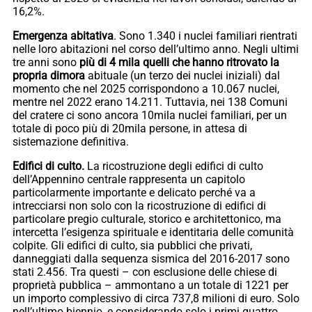
16,2%.
Emergenza abitativa
. Sono 1.340 i nuclei familiari rientrati
nelle loro abitazioni nel corso dell’ultimo anno. Negli ultimi
tre anni sono
più di 4 mila quelli che hanno ritrovato la
propria dimora
abituale (un terzo dei nuclei iniziali) dal
momento che nel 2025 corrispondono a 10.067 nuclei,
mentre nel 2022 erano 14.211. Tuttavia, nei 138 Comuni
del cratere ci sono ancora 10mila nuclei familiari, per un
totale di poco più di 20mila persone, in attesa di
sistemazione definitiva.
Edifici di culto.
La ricostruzione degli edifici di culto
dell’Appennino centrale rappresenta un capitolo
particolarmente importante e delicato perché va a
intrecciarsi non solo con la ricostruzione di edifici di
particolare pregio culturale, storico e architettonico, ma
intercetta l’esigenza spirituale e identitaria delle comunità
colpite. Gli edifici di culto, sia pubblici che privati,
danneggiati dalla sequenza sismica del 2016-2017 sono
stati 2.456. Tra questi – con esclusione delle chiese di
proprietà pubblica – ammontano a un totale di 1221 per
un importo complessivo di circa 737,8 milioni di euro. Solo
nell’ultimo biennio, e considerando solo i primi quattro