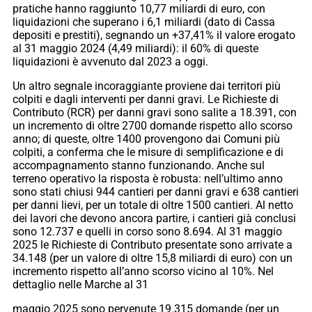
pratiche hanno raggiunto 10,77 miliardi di euro, con
liquidazioni che superano i 6,1 miliardi (dato di Cassa
depositi e prestiti), segnando un +37,41% il valore erogato
al 31 maggio 2024 (4,49 miliardi): il 60% di queste
liquidazioni è avvenuto dal 2023 a oggi.
Un altro segnale incoraggiante proviene dai territori più
colpiti e dagli interventi per danni gravi. Le Richieste di
Contributo (RCR) per danni gravi sono salite a 18.391, con
un incremento di oltre 2700 domande rispetto allo scorso
anno; di queste, oltre 1400 provengono dai Comuni più
colpiti, a conferma che le misure di semplificazione e di
accompagnamento stanno funzionando. Anche sul
terreno operativo la risposta è robusta: nell’ultimo anno
sono stati chiusi 944 cantieri per danni gravi e 638 cantieri
per danni lievi, per un totale di oltre 1500 cantieri. Al netto
dei lavori che devono ancora partire, i cantieri già conclusi
sono 12.737 e quelli in corso sono 8.694. Al 31 maggio
2025 le Richieste di Contributo presentate sono arrivate a
34.148 (per un valore di oltre 15,8 miliardi di euro) con un
incremento rispetto all’anno scorso vicino al 10%. Nel
dettaglio nelle Marche al 31
maggio 2025 sono pervenute 19.315 domande (per un