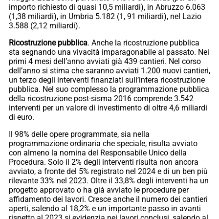
importo richiesto di quasi 10,5 miliardi), in Abruzzo 6.063
(1,38 miliardi), in Umbria 5.182 (1, 91 miliardi), nel Lazio
3.588 (2,12 miliardi).
Ricostruzione pubblica
. Anche la ricostruzione pubblica
sta segnando una vivacità imparagonabile al passato. Nei
primi 4 mesi dell’anno avviati già 439 cantieri. Nel corso
dell’anno si stima che saranno avviati 1.200 nuovi cantieri,
un terzo degli interventi finanziati sull’intera ricostruzione
pubblica. Nel suo complesso la programmazione pubblica
della ricostruzione post-sisma 2016 comprende 3.542
interventi per un valore di investimento di oltre 4,6 miliardi
di euro.
Il 98% delle opere programmate, sia nella
programmazione ordinaria che speciale, risulta avviato
con almeno la nomina del Responsabile Unico della
Procedura. Solo il 2% degli interventi risulta non ancora
avviato, a fronte del 5% registrato nel 2024 e di un ben più
rilevante 33% nel 2023. Oltre il 33,8% degli interventi ha un
progetto approvato o ha già avviato le procedure per
affidamento dei lavori. Cresce anche il numero dei cantieri
aperti, salendo al 18,2% e un importante passo in avanti
rispetto al 2023 si evidenzia nei lavori conclusi, salendo al