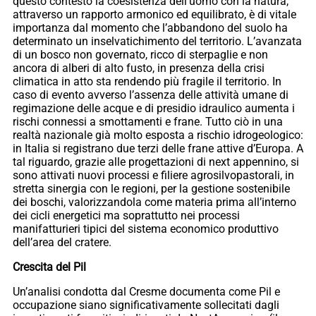
questo contesto la coesistenza dell’uomo con la natura,
attraverso un rapporto armonico ed equilibrato, è di vitale
importanza dal momento che l’abbandono del suolo ha
determinato un inselvatichimento del territorio. L’avanzata
di un bosco non governato, ricco di sterpaglie e non
ancora di alberi di alto fusto, in presenza della crisi
climatica in atto sta rendendo più fragile il territorio. In
caso di evento avverso l’assenza delle attività umane di
regimazione delle acque e di presidio idraulico aumenta i
rischi connessi a smottamenti e frane. Tutto ciò in una
realtà nazionale già molto esposta a rischio idrogeologico:
in Italia si registrano due terzi delle frane attive d’Europa. A
tal riguardo, grazie alle progettazioni di next appennino, si
sono attivati nuovi processi e filiere agrosilvopastorali, in
stretta sinergia con le regioni, per la gestione sostenibile
dei boschi, valorizzandola come materia prima all’interno
dei cicli energetici ma soprattutto nei processi
manifatturieri tipici del sistema economico produttivo
dell’area del cratere.
Crescita del Pil
Un’analisi condotta dal Cresme documenta come Pil e
occupazione siano significativamente sollecitati dagli