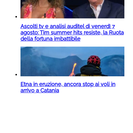
Ascolti tv e analisi auditel di venerdì 7
agosto: Tim summer hits resiste, la Ruota
della fortuna imbattibile
Etna in eruzione, ancora stop ai voli in
arrivo a Catania