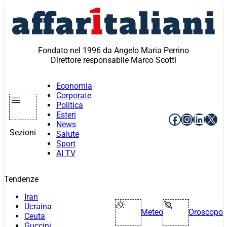
Vai
al
contenuto
Fondato nel 1996 da Angelo Maria Perrino
Direttore responsabile Marco Scotti
Economia
Corporate
Politica
Esteri
Facebook
Instagr
Linke
X
News
Sezioni
Salute
Sport
AI TV
Tendenze
Iran
Ucraina
Meteo
Oroscopo
Ceuta
Guccini