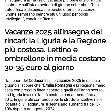
villeggiatura in favore di vacanze più brevi di 2-3 notti e
spalmate sull’intero periodo di giugno-settembre. “Una
autodifesa indispensabile perché oramai le vacanze
lunghe sembrano sempre più un lusso per pochi
privilegiati”, conclude Rienzi.
Vacanze 2025 all’insegna dei
rincari: la Liguria è la Regione
più costosa. Lettino e
ombrellone in media costano
30-35 euro al giorno
Dal report del
Codacons
sulle
vacanze 2025
in uscita a
giugno si scopre che l’
Emilia Romagna
è la Regione meno
casa con prezzi in linea rispetto a quelli dell’anno scorso.
La
Liguria
invece è la più costosa con aumenti fino al
20%. In generale comunque per le strutture ricettive nelle
località di villeggiatura si segnalano aumenti tra dell’8-
10% rispetto ad agosto 2024.