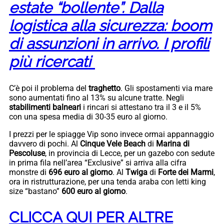
estate “bollente”. Dalla
logistica alla sicurezza: boom
di assunzioni in arrivo. I profili
più ricercati
C’è poi il problema del
traghetto
. Gli spostamenti via mare
sono aumentati fino al 13% su alcune tratte. Negli
stabilimenti balneari
i rincari si attestano tra il 3 e il 5%
con una spesa media di 30-35 euro al giorno.
I prezzi per le spiagge Vip sono invece ormai appannaggio
davvero di pochi. Al
Cinque Vele Beach
di
Marina di
Pescoluse
, in provincia di Lecce, per un gazebo con sedute
in prima fila nell’area “Exclusive” si arriva alla cifra
monstre di
696 euro al giorno
. Al
Twiga
di
Forte dei Marmi
,
ora in ristrutturazione, per una tenda araba con letti king
size “bastano”
600 euro al giorno
.
CLICCA QUI PER ALTRE