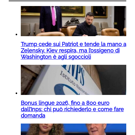
Trump cede sui Patriot e tende la mano a
Zelensky. Kiev respira, ma l’ossigeno di
Washington è agli sgoccioli
Bonus lingue 2026, fino a 800 euro
dall’Inps: chi può richiederlo e come fare
domanda