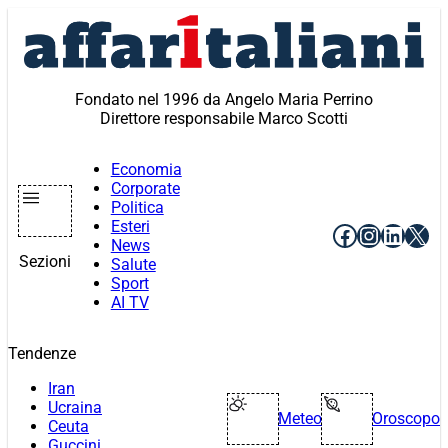
Vai
al
contenuto
Fondato nel 1996 da Angelo Maria Perrino
Direttore responsabile Marco Scotti
Economia
Corporate
Politica
Esteri
Facebook
Instagr
Linke
X
News
Sezioni
Salute
Sport
AI TV
Tendenze
Iran
Ucraina
Meteo
Oroscopo
Ceuta
Guccini