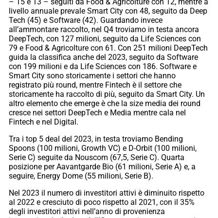
– 15 e 13 – seguiti da Food & Agricolture con 12, mentre a
livello annuale prevale Smart City con 48, seguito da Deep
Tech (45) e Software (42). Guardando invece
all’ammontare raccolto, nel Q4 troviamo in testa ancora
DeepTech, con 127 milioni, seguito da Life Sciences con
79 e Food & Agricolture con 61. Con 251 milioni DeepTech
guida la classifica anche del 2023, seguito da Software
con 199 milioni e da Life Sciences con 186. Software e
Smart City sono storicamente i settori che hanno
registrato più round, mentre Fintech è il settore che
storicamente ha raccolto di più, seguito da Smart City. Un
altro elemento che emerge è che la size media dei round
cresce nei settori DeepTech e Media mentre cala nel
Fintech e nel Digital.
Tra i top 5 deal del 2023, in testa troviamo Bending
Spoons (100 milioni, Growth VC) e D-Orbit (100 milioni,
Serie C) seguite da Nouscom (67,5, Serie C). Quarta
posizione per Aavantgarde Bio (61 milioni, Serie A) e, a
seguire, Energy Dome (55 milioni, Serie B).
Nel 2023 il numero di investitori attivi è diminuito rispetto
al 2022 e cresciuto di poco rispetto al 2021, con il 35%
degli investitori attivi nell’anno di provenienza