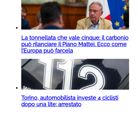
La tonnellata che vale cinque: il carbonio
può rilanciare il Piano Mattei. Ecco come
l’Europa può farcela
Torino, automobilista investe 4 ciclisti
dopo una lite: arrestato