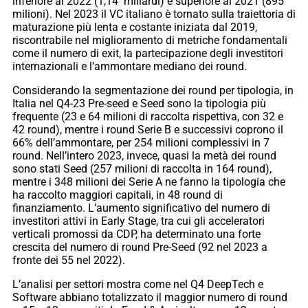
inferiore al 2022 (1,14 miliardi) e superiore al 2021 (895
milioni). Nel 2023 il VC italiano è tornato sulla traiettoria di
maturazione più lenta e costante iniziata dal 2019,
riscontrabile nel miglioramento di metriche fondamentali
come il numero di exit, la partecipazione degli investitori
internazionali e l’ammontare mediano dei round.
Considerando la segmentazione dei round per tipologia, in
Italia nel Q4-23 Pre-seed e Seed sono la tipologia più
frequente (23 e 64 milioni di raccolta rispettiva, con 32 e
42 round), mentre i round Serie B e successivi coprono il
66% dell’ammontare, per 254 milioni complessivi in 7
round. Nell’intero 2023, invece, quasi la metà dei round
sono stati Seed (257 milioni di raccolta in 164 round),
mentre i 348 milioni dei Serie A ne fanno la tipologia che
ha raccolto maggiori capitali, in 48 round di
finanziamento. L’aumento significativo del numero di
investitori attivi in Early Stage, tra cui gli acceleratori
verticali promossi da CDP, ha determinato una forte
crescita del numero di round Pre-Seed (92 nel 2023 a
fronte dei 55 nel 2022).
L’analisi per settori mostra come nel Q4 DeepTech e
Software abbiano totalizzato il maggior numero di round