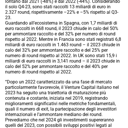
lontano dal 2021 (-48%) e dal 2022 (-44%). Considerando
il solo Q4-23, sono stati raccolti 13 miliardi di euro in
2.327 round, rispettivamente –22% e –5% rispetto al Q3-
23.
Guardando all’ecosistema in Spagna, con 1,7 miliardi di
euro raccolti in 668 round, il 2023 chiude in calo del 50%
per ammontare raccolto e del 32% per numero di round
rispetto al 2022. Mentre in Francia sono stati registrati 6,8
miliardi di euro raccolti in 1.463 round – il 2023 chiude in
calo del 32% per ammontare raccolto e del 25% per
numero di round rispetto al 2022. In UK sono stati 15,9 i
miliardi di euro raccolti in 3,141 round – il 2023 chiude in
calo del 52% per ammontare raccolto e del 40% per
numero di round rispetto al 2022.
“Dopo un 2022 caratterizzato da una fase di mercato
particolarmente favorevole, il Venture Capital italiano nel
2023 ha seguito una traiettoria di maturazione più
contenuta e costante, iniziata nel 2019, registrando
miglioramenti significativi nelle metriche fondamentali,
quali il numero di exit, la partecipazione degli investitori
internazionali e l’ammontare mediano dei round.
Prevediamo che nel 2024 gli investimenti supereranno
quelli del 2023, con possibili sviluppi positivi legati al