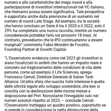
numero e alle caratteristiche dei mega round e alla
partecipazione di investitori internazionali nel VC italiano,
che riteniamo possa essere significativa. Tale prospettiva
è supportata anche dalla previsione di un aumento nel
numero di round Late Stage. Ad esempio, tra le società
che hanno concluso un Serie A tra il 2020 e il 2022, solo il
29% ha completato una nuova raccolta, mentre un numero
considerevole potrebbe farlo nei prossimi 18 mesi. Al
contrario, prevediamo che le IPO continueranno a essere
marginali” commenta Fabio Mondini de Focatiis,
Founding Partner di Growth Capital.
“L’Osservatorio evidenzia come nel 2023 gli investitori si
siano focalizzati in ambiti che hanno un impatto reale e
concreto sul miglioramento delle condizioni di vita delle
persone, come ad esempio il Life Sciences, spiega
Francesco Cerruti, Direttore Generale di Italian Tech
Alliance. Un’altra sfera che suscita forte interesse è quella
delle attività legate allo sviluppo sostenibile, che ben si
concilia con la destinazione delle risorse messe a
disposizione del Pnrr. Nonostante l’innegabile calo nei
numeri assoluti rispetto al 2023, – conclude Cerruti-
l’Osservatorio tratteggia un quadro positivo, soprattutto se
si prende in considerazione la netta diminuzione della