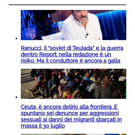
Ranucci, il “soviet di Teulada” e la guerra
dentro Report: nella redazione è un
risiko. Ma il conduttore è ancora a galla
Ceuta, è ancora delirio alla frontiera. E
spuntano sei denunce per aggressioni
sessuali ai danni dei migranti sbarcati in
massa il 30 luglio