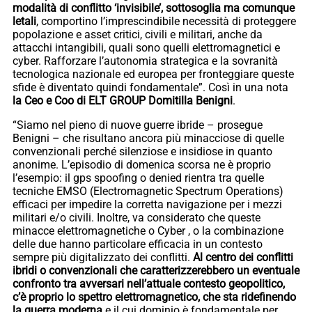
modalità di conflitto ‘invisibile’, sottosoglia ma comunque
letali
, comportino l’imprescindibile necessità di proteggere
popolazione e asset critici, civili e militari, anche da
attacchi intangibili, quali sono quelli elettromagnetici e
cyber. Rafforzare l’autonomia strategica e la sovranità
tecnologica nazionale ed europea per fronteggiare queste
sfide è diventato quindi fondamentale”. Così in una nota
la Ceo e Coo di ELT GROUP Domitilla Benigni
.
“Siamo nel pieno di nuove guerre ibride – prosegue
Benigni – che risultano ancora più minacciose di quelle
convenzionali perché silenziose e insidiose in quanto
anonime. L’episodio di domenica scorsa ne è proprio
l’esempio: il gps spoofing o denied rientra tra quelle
tecniche EMSO (Electromagnetic Spectrum Operations)
efficaci per impedire la corretta navigazione per i mezzi
militari e/o civili. Inoltre, va considerato che queste
minacce elettromagnetiche o Cyber , o la combinazione
delle due hanno particolare efficacia in un contesto
sempre più digitalizzato dei conflitti.
Al centro dei conflitti
ibridi o convenzionali che caratterizzerebbero un eventuale
confronto tra avversari nell’attuale contesto geopolitico,
c’è proprio lo spettro elettromagnetico, che sta ridefinendo
la guerra moderna
e il cui dominio è fondamentale per