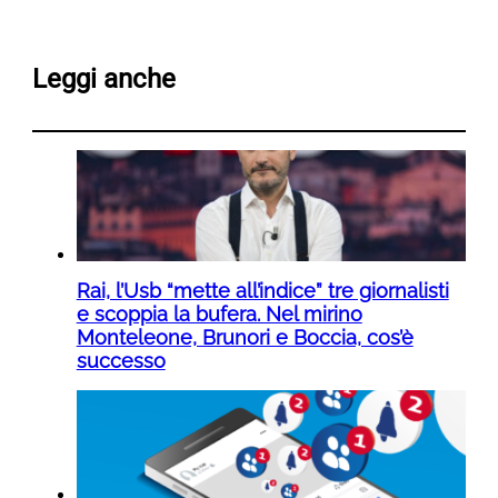
Leggi anche
Rai, l’Usb “mette all’indice” tre giornalisti
e scoppia la bufera. Nel mirino
Monteleone, Brunori e Boccia, cos’è
successo