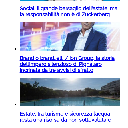
Social, il grande bersaglio dell’estate: ma
la responsabilità non è di Zuckerberg
Brand o brand…elli / Ion Group, la storia
dell’impero silenzioso di Pignataro
incrinata da tre avvisi di sfratto
Estate, tra turismo e sicurezza l’acqua
resta una risorsa da non sottovalutare