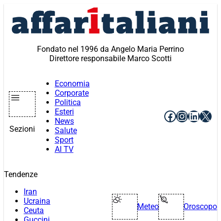
Vai
al
contenuto
Fondato nel 1996 da Angelo Maria Perrino
Direttore responsabile Marco Scotti
Economia
Corporate
Politica
Esteri
Facebook
Instagr
Linke
X
News
Sezioni
Salute
Sport
AI TV
Tendenze
Iran
Ucraina
Meteo
Oroscopo
Ceuta
Guccini