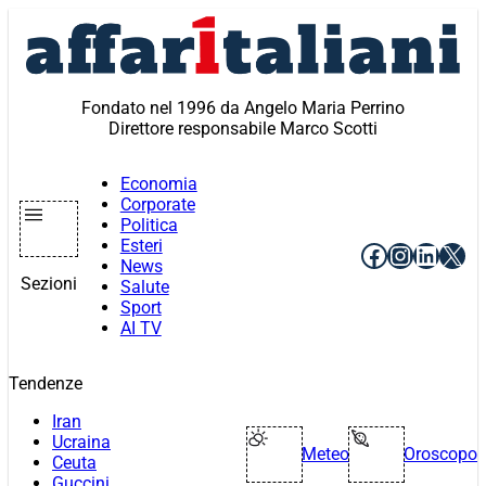
Vai
al
contenuto
Fondato nel 1996 da Angelo Maria Perrino
Direttore responsabile Marco Scotti
Economia
Corporate
Politica
Esteri
Facebook
Instagr
Linke
X
News
Sezioni
Salute
Sport
AI TV
Tendenze
Iran
Ucraina
Meteo
Oroscopo
Ceuta
Guccini