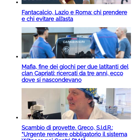
Fantacalcio, Lazio e Roma: chi prendere
e chi evitare all’asta
Mafia, fine dei giochi per due latitanti del
clan Capriati: ricercati da tre anni, ecco
dove si nascondevano
Scambio di provette. Greco, S.I.d.R.:
“Urgente rendere obbligatorio il sistema