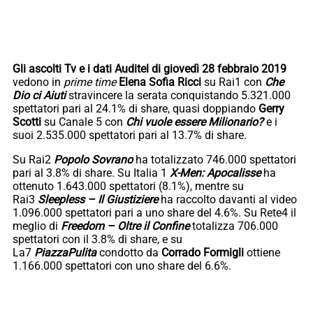
Gli ascolti Tv e i dati Auditel di giovedì 28 febbraio 2019
vedono in
prime time
Elena Sofia Ricci
su Rai1 con
Che
Dio ci Aiuti
stravincere la serata conquistando 5.321.000
spettatori pari al 24.1% di share, quasi doppiando
Gerry
Scotti
su Canale 5 con
Chi vuole essere Milionario?
e i
suoi 2.535.000 spettatori pari al 13.7% di share.
Su Rai2
Popolo Sovrano
ha totalizzato 746.000 spettatori
pari al 3.8% di share. Su Italia 1
X-Men: Apocalisse
ha
ottenuto 1.643.000 spettatori (8.1%), mentre su
Rai3
Sleepless – Il Giustiziere
ha raccolto davanti al video
1.096.000 spettatori pari a uno share del 4.6%. Su Rete4 il
meglio di
Freedom – Oltre il Confine
totalizza 706.000
spettatori con il 3.8% di share, e su
La7
PiazzaPulita
condotto da
Corrado Formigli
ottiene
1.166.000 spettatori con uno share del 6.6%.