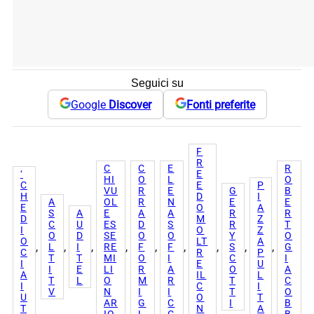
Seguici su
Google
Discover
Fonti preferite
F
R
C
C
E
R
‘
E
HI
O
L
O
C
E
P
VU
R
E
G
B
H
D
I
A
OL
R
N
E
E
E
O
A
S
A
E
A
A
R
R
D
M
Z
C
U
ES
D
S
R
T
I
O
Z
O
D
SE
O
O
Y
O
O
LT
A
, 
, 
, 
, 
, 
, 
, 
, 
, 
L
I
RE
F
F
S
G
C
R
P
T
T
MI
O
I
C
I
I
E
U
I
E
LI
R
A
O
A
A
IL
L
T
L
O
M
R
T
C
I
C
I
V
N
I
I
T
O
U
O
T
AR
G
C
I
B
T
N
A