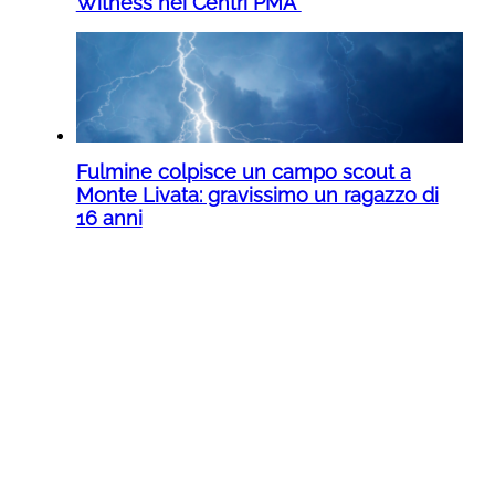
Witness nei Centri PMA”
Fulmine colpisce un campo scout a
Monte Livata: gravissimo un ragazzo di
16 anni