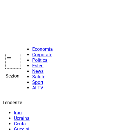
Vai
al
contenuto
Economia
Corporate
Politica
Esteri
News
Sezioni
Salute
Sport
AI TV
Tendenze
Iran
Ucraina
Ceuta
Guccini