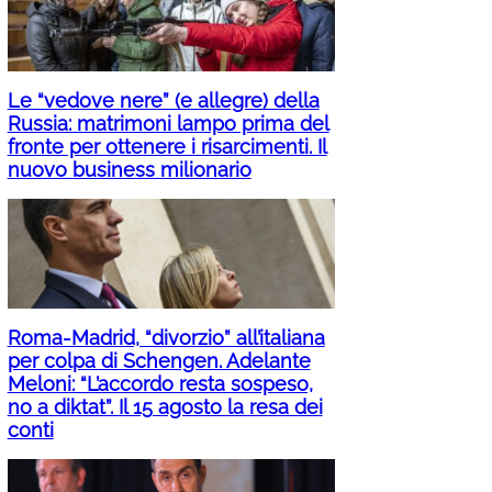
Le “vedove nere” (e allegre) della
Russia: matrimoni lampo prima del
fronte per ottenere i risarcimenti. Il
nuovo business milionario
Roma-Madrid, “divorzio” all’italiana
per colpa di Schengen. Adelante
Meloni: “L’accordo resta sospeso,
no a diktat”. Il 15 agosto la resa dei
conti