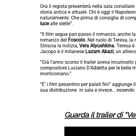
Ora il regista presenterà nella sala consiliare
storia antica e attuale. Chi è oggi il Napoleon
naturalmente. Che prima di consiglia di compra
luce
alle stelle”.
“Il film segue pari passo il romanzo, anche l
romanzo del
Foscolo
. Nel ruolo di Teresa, l
Striscia la notizia,
Vera Atyushkina
. Teresa è
Jacopo è il milanese
Lazam Abazi
, un allie
“Già l’anno scorso il trailer aveva incuriosito 
compositore Luciano D’Addetta per le belle m
morriconiano.”
“E’ i film pesantino per palati fini” aggiunge 
sua distribuzione in sala e invece… essendo 
Guarda il trailer di “Ve