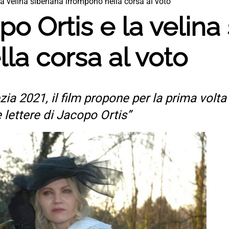
a velina siberiana irrompono nella corsa al voto
o Ortis e la velina 
la corsa al voto
ia 2021, il film propone per la prima volta 
 lettere di Jacopo Ortis”