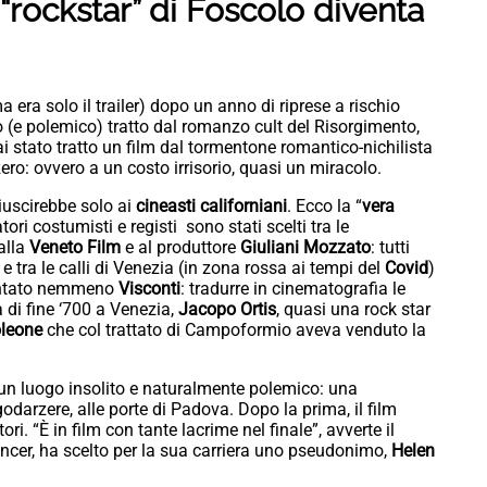
 “rockstar” di Foscolo diventa
ma era solo il trailer) dopo un anno di riprese a rischio
o (e polemico) tratto dal romanzo cult del Risorgimento,
i stato tratto un film dal tormentone romantico-nichilista
zero: ovvero a un costo irrisorio, quasi un miracolo.
iuscirebbe solo ai
cineasti californiani
. Ecco la “
vera
tori costumisti e registi sono stati scelti tra le
 alla
Veneto Film
e al produttore
Giuliani Mozzato
: tutti
e tra le calli di Venezia (in zona rossa ai tempi del
Covid
)
tentato nemmeno
Visconti
: tradurre in cinematografia le
a di fine ‘700 a Venezia,
Jacopo Ortis
, quasi una rock star
leone
che col trattato di Campoformio aveva venduto la
n un luogo insolito e naturalmente polemico: una
darzere, alle porte di Padova. Dopo la prima, il film
tori. “È in film con tante lacrime nel finale”, avverte il
cer, ha scelto per la sua carriera uno pseudonimo,
Helen