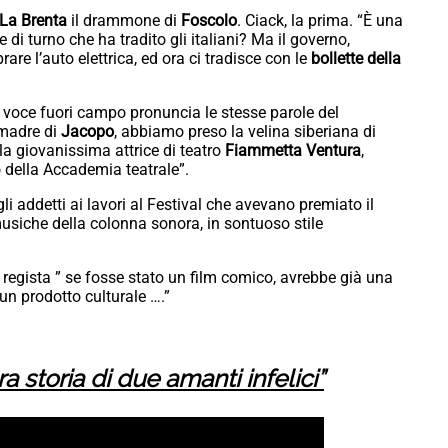
La Brenta
il drammone di
Foscolo
. Ciack, la prima. “È una
e di turno che ha tradito gli italiani? Ma il governo,
re l’auto elettrica, ed ora ci tradisce con le
bollette della
a voce fuori campo pronuncia le stesse parole del
a madre di
Jacopo
, abbiamo preso la velina siberiana di
 la giovanissima attrice di teatro
Fiammetta Ventura
,
vo della Accademia teatrale”.
gli addetti ai lavori al Festival che avevano premiato il
usiche della colonna sonora, in sontuoso stile
il regista ” se fosse stato un film comico, avrebbe già una
un prodotto culturale ….”
ra storia di due amanti infelici”