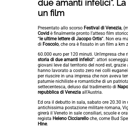
due amanti infelici”. La
un film
Presentato allo scorso
Festival di Venezia
, (
Covid
è finalmente pronto l’atteso film storic
“
le ultime lettere di Jacopo Ortis
”. Non era ma
di
Foscolo
, che ora è fissato in un film a km 
60.000 euro per 120 minuti. Un’impresa che r
storia di due amanti infelici
”: attori sceneggia
giovani leve dal territorio del nord est, grazie
hanno lavorato a costo zero nei colli euganei 
per riuscire in una impresa che non aveva 
paturnie nichiliste e romantiche di un patriot
settecentesca, deluso dal tradimento di
Napo
repubblica di Venezia
all’Austria.
Ed ora il debutto in sala, sabato ore 20.30 i
antichissima postazione militare romana, Vigo
girerà il Veneto in sale consiliari, scuole e ora
regista
Heleno Cicciarello
che, come Bud Spen
Hine
.