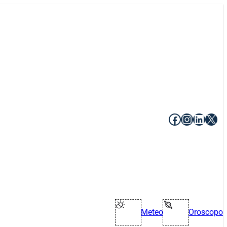
Facebook
Instagr
Linke
X
Meteo
Oroscopo