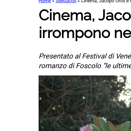
Home
»
Spettacoli
»
Cinema, Jacopo Ortis e l
Cinema, Jacop
irrompono nel
Presentato al Festival di Venez
romanzo di Foscolo “le ultime