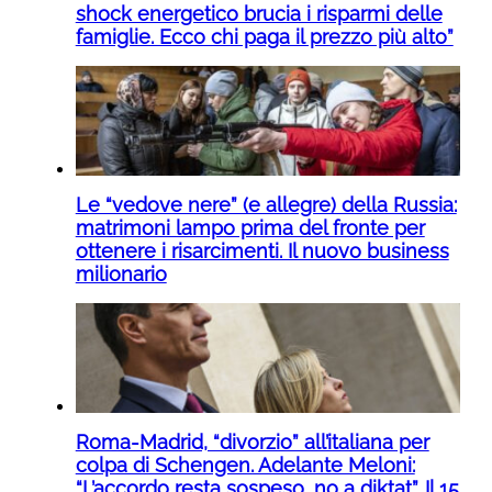
shock energetico brucia i risparmi delle
famiglie. Ecco chi paga il prezzo più alto”
Le “vedove nere” (e allegre) della Russia:
matrimoni lampo prima del fronte per
ottenere i risarcimenti. Il nuovo business
milionario
Roma-Madrid, “divorzio” all’italiana per
colpa di Schengen. Adelante Meloni:
“L’accordo resta sospeso, no a diktat”. Il 15