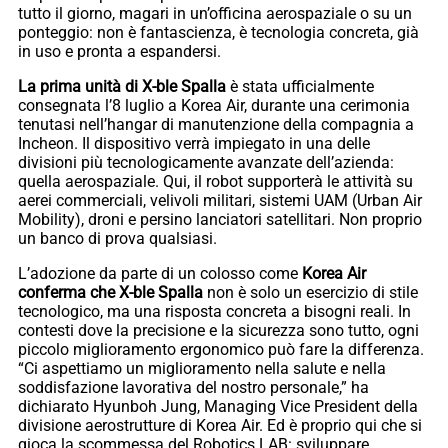
tutto il giorno, magari in un’officina aerospaziale o su un
ponteggio: non è fantascienza, è tecnologia concreta, già
in uso e pronta a espandersi.
La prima unità di X-ble Spalla
è stata ufficialmente
consegnata l’8 luglio a Korea Air, durante una cerimonia
tenutasi nell’hangar di manutenzione della compagnia a
Incheon. Il dispositivo verrà impiegato in una delle
divisioni più tecnologicamente avanzate dell’azienda:
quella aerospaziale. Qui, il robot supporterà le attività su
aerei commerciali, velivoli militari, sistemi UAM (Urban Air
Mobility), droni e persino lanciatori satellitari. Non proprio
un banco di prova qualsiasi.
L’adozione da parte di un colosso come
Korea Air
conferma che X-ble Spalla
non è solo un esercizio di stile
tecnologico, ma una risposta concreta a bisogni reali. In
contesti dove la precisione e la sicurezza sono tutto, ogni
piccolo miglioramento ergonomico può fare la differenza.
“Ci aspettiamo un miglioramento nella salute e nella
soddisfazione lavorativa del nostro personale,” ha
dichiarato Hyunboh Jung, Managing Vice President della
divisione aerostrutture di Korea Air. Ed è proprio qui che si
gioca la scommessa del Robotics LAB: sviluppare