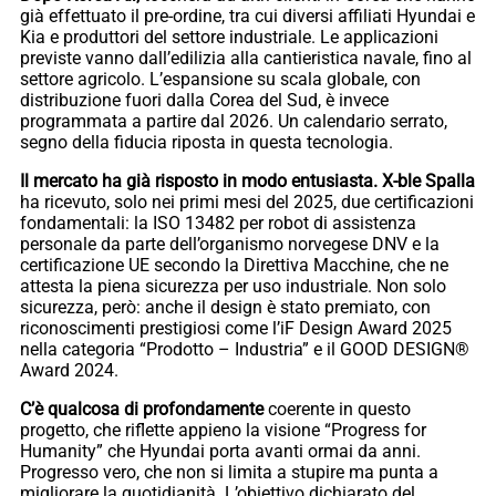
già effettuato il pre-ordine, tra cui diversi affiliati Hyundai e
Kia e produttori del settore industriale. Le applicazioni
previste vanno dall’edilizia alla cantieristica navale, fino al
settore agricolo. L’espansione su scala globale, con
distribuzione fuori dalla Corea del Sud, è invece
programmata a partire dal 2026. Un calendario serrato,
segno della fiducia riposta in questa tecnologia.
Il mercato ha già risposto in modo entusiasta. X-ble Spalla
ha ricevuto, solo nei primi mesi del 2025, due certificazioni
fondamentali: la ISO 13482 per robot di assistenza
personale da parte dell’organismo norvegese DNV e la
certificazione UE secondo la Direttiva Macchine, che ne
attesta la piena sicurezza per uso industriale. Non solo
sicurezza, però: anche il design è stato premiato, con
riconoscimenti prestigiosi come l’iF Design Award 2025
nella categoria “Prodotto – Industria” e il GOOD DESIGN®
Award 2024.
C’è qualcosa di profondamente
coerente in questo
progetto, che riflette appieno la visione “Progress for
Humanity” che Hyundai porta avanti ormai da anni.
Progresso vero, che non si limita a stupire ma punta a
migliorare la quotidianità. L’obiettivo dichiarato del