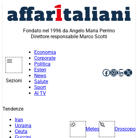
Vai
al
contenuto
Fondato nel 1996 da Angelo Maria Perrino
Direttore responsabile Marco Scotti
Economia
Corporate
Politica
Esteri
Facebook
Instagr
Linke
X
News
Sezioni
Salute
Sport
AI TV
Tendenze
Iran
Ucraina
Meteo
Oroscopo
Ceuta
Guccini