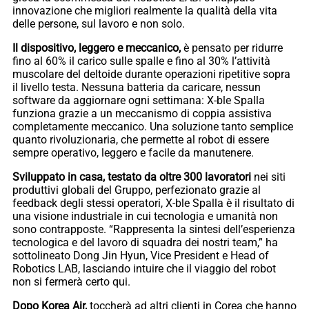
innovazione che migliori realmente la qualità della vita
delle persone, sul lavoro e non solo.
Il dispositivo, leggero e meccanico,
è pensato per ridurre
fino al 60% il carico sulle spalle e fino al 30% l’attività
muscolare del deltoide durante operazioni ripetitive sopra
il livello testa. Nessuna batteria da caricare, nessun
software da aggiornare ogni settimana: X-ble Spalla
funziona grazie a un meccanismo di coppia assistiva
completamente meccanico. Una soluzione tanto semplice
quanto rivoluzionaria, che permette al robot di essere
sempre operativo, leggero e facile da manutenere.
Sviluppato in casa, testato da oltre 300 lavoratori
nei siti
produttivi globali del Gruppo, perfezionato grazie al
feedback degli stessi operatori, X-ble Spalla è il risultato di
una visione industriale in cui tecnologia e umanità non
sono contrapposte. “Rappresenta la sintesi dell’esperienza
tecnologica e del lavoro di squadra dei nostri team,” ha
sottolineato Dong Jin Hyun, Vice President e Head of
Robotics LAB, lasciando intuire che il viaggio del robot
non si fermerà certo qui.
Dopo Korea Air,
toccherà ad altri clienti in Corea che hanno