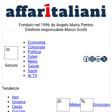
Vai
al
contenuto
Fondato nel 1996 da Angelo Maria Perrino
Direttore responsabile Marco Scotti
Economia
Corporate
Politica
Esteri
Facebook
Instagr
Linke
X
News
Sezioni
Salute
Sport
AI TV
Tendenze
Iran
Ucraina
Meteo
Oroscopo
Ceuta
Guccini