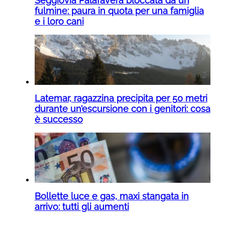
Seggiovia Palafavera bloccata da un
fulmine: paura in quota per una famiglia
e i loro cani
Latemar, ragazzina precipita per 50 metri
durante un’escursione con i genitori: cosa
è successo
Bollette luce e gas, maxi stangata in
arrivo: tutti gli aumenti