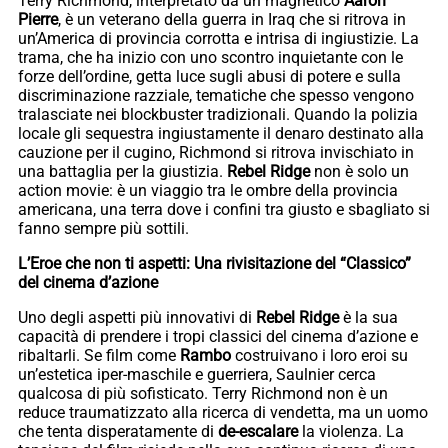
Terry Richmond, interpretato da un magnetico
Aaron
Pierre
, è un veterano della guerra in Iraq che si ritrova in
un’America di provincia corrotta e intrisa di ingiustizie. La
trama, che ha inizio con uno scontro inquietante con le
forze dell’ordine, getta luce sugli abusi di potere e sulla
discriminazione razziale, tematiche che spesso vengono
tralasciate nei blockbuster tradizionali. Quando la polizia
locale gli sequestra ingiustamente il denaro destinato alla
cauzione per il cugino, Richmond si ritrova invischiato in
una battaglia per la giustizia.
Rebel Ridge
non è solo un
action movie: è un viaggio tra le ombre della provincia
americana, una terra dove i confini tra giusto e sbagliato si
fanno sempre più sottili.
L’Eroe che non ti aspetti: Una rivisitazione del “Classico”
del cinema d’azione
Uno degli aspetti più innovativi di
Rebel Ridge
è la sua
capacità di prendere i tropi classici del cinema d’azione e
ribaltarli. Se film come
Rambo
costruivano i loro eroi su
un’estetica iper-maschile e guerriera, Saulnier cerca
qualcosa di più sofisticato. Terry Richmond non è un
reduce traumatizzato alla ricerca di vendetta, ma un uomo
che tenta disperatamente di
de-escalare
la violenza. La