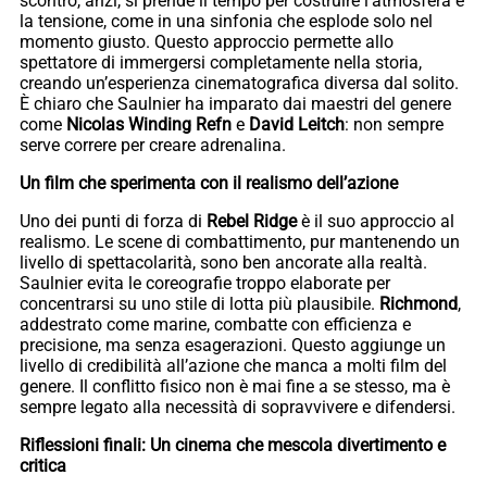
scontro, anzi, si prende il tempo per costruire l’atmosfera e
la tensione, come in una sinfonia che esplode solo nel
momento giusto. Questo approccio permette allo
spettatore di immergersi completamente nella storia,
creando un’esperienza cinematografica diversa dal solito.
È chiaro che Saulnier ha imparato dai maestri del genere
come
Nicolas Winding Refn
e
David Leitch
: non sempre
serve correre per creare adrenalina.
Un film che sperimenta con il realismo dell’azione
Uno dei punti di forza di
Rebel Ridge
è il suo approccio al
realismo. Le scene di combattimento, pur mantenendo un
livello di spettacolarità, sono ben ancorate alla realtà.
Saulnier evita le coreografie troppo elaborate per
concentrarsi su uno stile di lotta più plausibile.
Richmond
,
addestrato come marine, combatte con efficienza e
precisione, ma senza esagerazioni. Questo aggiunge un
livello di credibilità all’azione che manca a molti film del
genere. Il conflitto fisico non è mai fine a se stesso, ma è
sempre legato alla necessità di sopravvivere e difendersi.
Riflessioni finali: Un cinema che mescola divertimento e
critica