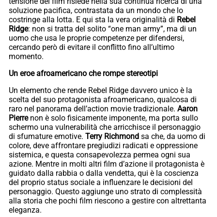
tensione del film risiede nella sua continua ricerca di una
soluzione pacifica, contrastata da un mondo che lo
costringe alla lotta. E qui sta la vera originalità di
Rebel
Ridge
: non si tratta del solito “one man army”, ma di un
uomo che usa le proprie competenze per difendersi,
cercando però di evitare il conflitto fino all’ultimo
momento.
Un eroe afroamericano che rompe stereotipi
Un elemento che rende Rebel Ridge davvero unico è la
scelta del suo protagonista afroamericano, qualcosa di
raro nel panorama dell’action movie tradizionale.
Aaron
Pierre
non è solo fisicamente imponente, ma porta sullo
schermo una vulnerabilità che arricchisce il personaggio
di sfumature emotive.
Terry Richmond
sa che, da uomo di
colore, deve affrontare pregiudizi radicati e oppressione
sistemica, e questa consapevolezza permea ogni sua
azione. Mentre in molti altri film d’azione il protagonista è
guidato dalla rabbia o dalla vendetta, qui è la coscienza
del proprio status sociale a influenzare le decisioni del
personaggio. Questo aggiunge uno strato di complessità
alla storia che pochi film riescono a gestire con altrettanta
eleganza.