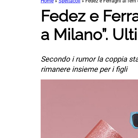
Home
»
Spettacoli
»
Fedez e Ferragni ai ferri
Fedez e Ferrag
a Milano”. Ul
Secondo i rumor la coppia st
rimanere insieme per i figli