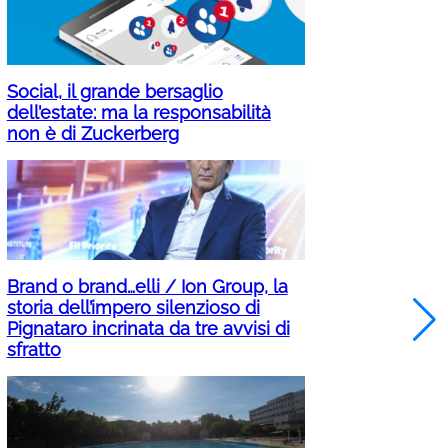
Social, il grande bersaglio
dell’estate: ma la responsabilità
non è di Zuckerberg
Brand o brand…elli / Ion Group, la
storia dell’impero silenzioso di
Pignataro incrinata da tre avvisi di
sfratto