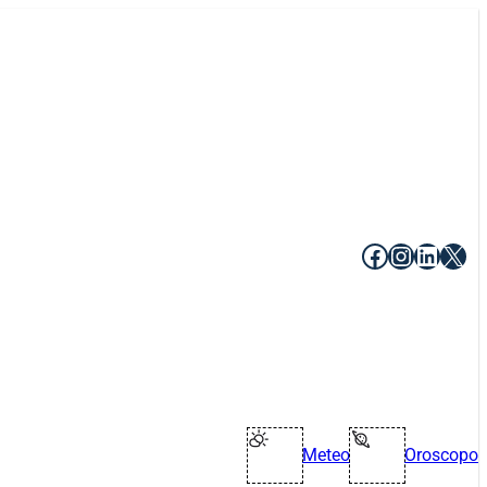
Facebook
Instagr
Linke
X
Meteo
Oroscopo