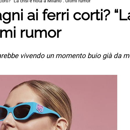
 corti? “La crisi è nota a Milano”. Ultimi rumor
ni ai ferri corti? “L
timi rumor
arebbe vivendo un momento buio già da m