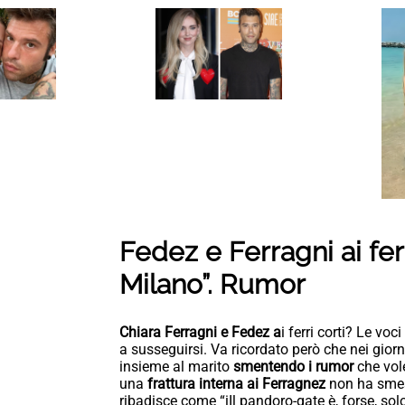
Fedez e Ferragni ai ferri
Milano”. Rumor
Chiara Ferragni e Fedez a
i ferri corti? Le vo
a susseguirsi. Va ricordato però che nei giorn
insieme al marito
smentendo i rumor
che vole
una
frattura interna ai Ferragnez
non ha smes
ribadisce come “iIl pandoro-gate è, forse, sol