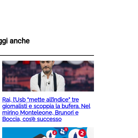
ggi anche
Rai, l’Usb “mette all’indice” tre
giornalisti e scoppia la bufera. Nel
mirino Monteleone, Brunori e
Boccia, cos’è successo