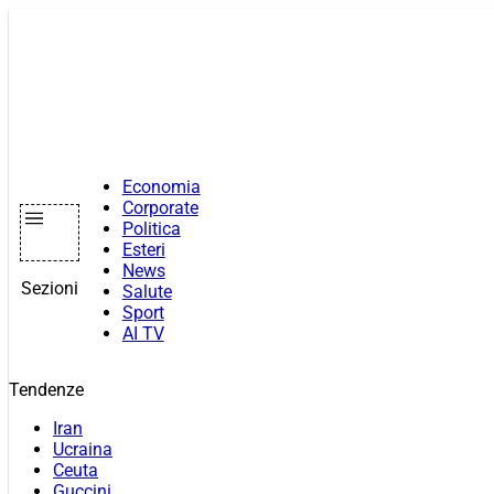
Vai
al
contenuto
Economia
Corporate
Politica
Esteri
News
Sezioni
Salute
Sport
AI TV
Tendenze
Iran
Ucraina
Ceuta
Guccini