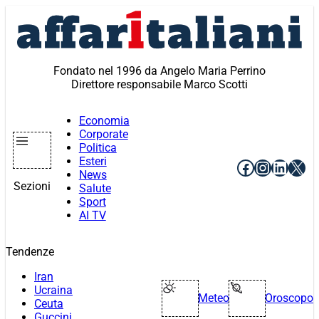
Vai
al
contenuto
Fondato nel 1996 da Angelo Maria Perrino
Direttore responsabile Marco Scotti
Economia
Corporate
Politica
Esteri
Facebook
Instagr
Linke
X
News
Sezioni
Salute
Sport
AI TV
Tendenze
Iran
Ucraina
Meteo
Oroscopo
Ceuta
Guccini