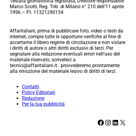
Testata giornalistica registrata, Direttore responsabile
Marco Scotti, Reg. Trib. di Milano n° 210 dell’11 aprile
1996 – P.I. 11321290154
Affaritaliani, prima di pubblicare foto, video o testi da
internet, compie tutte le opportune verifiche al fine di
accertarne il libero regime di circolazione e non violare
i diritti di autore o altri diritti esclusivi di terzi. Per
segnalare alla redazione eventuali errori nell’uso del
materiale riservato, scriveteci a
tecnici@affaritaliani.it.: provvederemo prontamente
alla rimozione del materiale lesivo di diritti di terzi.
Contatti
Policy Editoriali
Redazione
Per la tua pubblicità
Facebook
Instagram
LinkedIn
X