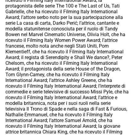
ricevuto il Filming Italy International Award; la
protagonista delle serie The 100 e The Last of Us, Tati
Gabrielle, che ha ricevuto il Filming Italy International
Award; l’attore serbo noto per la sua partecipazione alla
serie La casa di carta, Darko Perić; l’attrice, cantante e
modella statunitense conosciuta per il ruolo di Tandy
Bowen nel Marvel Cinematic Universe, Olivia Holt, che ha
ricevuto il Filming Italy Women Power Award; l’attrice
francese, molto nota anche negli Stati Uniti, Pom
Klementieff, che ha ricevuto il Filming Italy International
Award; il regista di Serendipity e Shall We dance?, Peter
Chelsom, che ha ricevuto il Filming Italy International
Award; il protagonista della serie House of the Dragon,
Tom Glynn-Carney, che ha ricevuto il Filming Italy
International Award; l’attrice Ashley Greene, che ha
ricevuto il Filming Italy International Award; l’interprete di
commedie e serie televisive di successo Missi Pyle, che ha
ricevuto il Filming Italy International Award; l’attrice e
modella britannica, nota per i suoi ruoli nella serie
televisiva Il Trono di Spade e nella saga di Fast & Furious,
Nathalie Emmanuel, che ha ricevuto il Filming Italy
International Award; l’attore Samuel Arnold, che ha
ricevuto il Filming Italy International Award; la giovane
attrice britannica Chiara King, che ha ricevuto il Filming