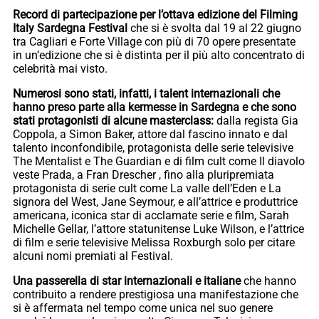
Record di partecipazione per l’ottava edizione del Filming
Italy Sardegna Festival
che si è svolta dal 19 al 22 giugno
tra Cagliari e Forte Village con più di 70 opere presentate
in un’edizione che si è distinta per il più alto concentrato di
celebrità mai visto.
Numerosi sono stati, infatti, i talent internazionali che
hanno preso parte alla kermesse in Sardegna e che sono
stati protagonisti di alcune masterclass:
dalla regista Gia
Coppola, a Simon Baker, attore dal fascino innato e dal
talento inconfondibile, protagonista delle serie televisive
The Mentalist e The Guardian e di film cult come Il diavolo
veste Prada, a Fran Drescher , fino alla pluripremiata
protagonista di serie cult come La valle dell’Eden e La
signora del West, Jane Seymour, e all’attrice e produttrice
americana, iconica star di acclamate serie e film, Sarah
Michelle Gellar, l’attore statunitense Luke Wilson, e l’attrice
di film e serie televisive Melissa Roxburgh solo per citare
alcuni nomi premiati al Festival.
Una passerella di star internazionali e italiane
che hanno
contribuito a rendere prestigiosa una manifestazione che
si è affermata nel tempo come unica nel suo genere