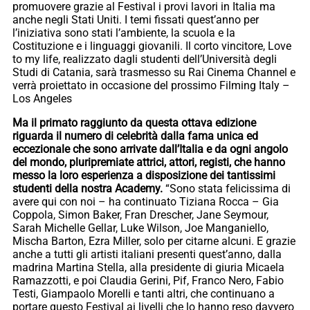
promuovere grazie al Festival i provi lavori in Italia ma
anche negli Stati Uniti. I temi fissati quest’anno per
l’iniziativa sono stati l’ambiente, la scuola e la
Costituzione e i linguaggi giovanili. Il corto vincitore, Love
to my life, realizzato dagli studenti dell’Università degli
Studi di Catania, sarà trasmesso su Rai Cinema Channel e
verrà proiettato in occasione del prossimo Filming Italy –
Los Angeles
Ma il primato raggiunto da questa ottava edizione
riguarda il numero di celebrità dalla fama unica ed
eccezionale che sono arrivate dall’Italia e da ogni angolo
del mondo, pluripremiate attrici, attori, registi, che hanno
messo la loro esperienza a disposizione dei tantissimi
studenti della nostra Academy.
“Sono stata felicissima di
avere qui con noi – ha continuato Tiziana Rocca – Gia
Coppola, Simon Baker, Fran Drescher, Jane Seymour,
Sarah Michelle Gellar, Luke Wilson, Joe Manganiello,
Mischa Barton, Ezra Miller, solo per citarne alcuni. E grazie
anche a tutti gli artisti italiani presenti quest’anno, dalla
madrina Martina Stella, alla presidente di giuria Micaela
Ramazzotti, e poi Claudia Gerini, Pif, Franco Nero, Fabio
Testi, Giampaolo Morelli e tanti altri, che continuano a
portare questo Festival ai livelli che lo hanno reso davvero