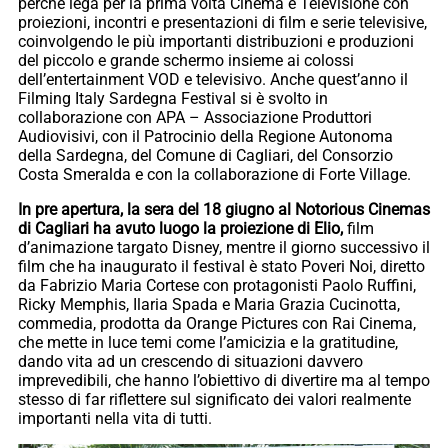
perché lega per la prima volta Cinema e Televisione con
proiezioni, incontri e presentazioni di film e serie televisive,
coinvolgendo le più importanti distribuzioni e produzioni
del piccolo e grande schermo insieme ai colossi
dell’entertainment VOD e televisivo. Anche quest’anno il
Filming Italy Sardegna Festival si è svolto in
collaborazione con APA – Associazione Produttori
Audiovisivi, con il Patrocinio della Regione Autonoma
della Sardegna, del Comune di Cagliari, del Consorzio
Costa Smeralda e con la collaborazione di Forte Village.
In pre apertura, la sera del 18 giugno al Notorious Cinemas
di Cagliari ha avuto luogo la proiezione di Elio,
film
d’animazione targato Disney, mentre il giorno successivo il
film che ha inaugurato il festival è stato Poveri Noi, diretto
da Fabrizio Maria Cortese con protagonisti Paolo Ruffini,
Ricky Memphis, Ilaria Spada e Maria Grazia Cucinotta,
commedia, prodotta da Orange Pictures con Rai Cinema,
che mette in luce temi come l’amicizia e la gratitudine,
dando vita ad un crescendo di situazioni davvero
imprevedibili, che hanno l’obiettivo di divertire ma al tempo
stesso di far riflettere sul significato dei valori realmente
importanti nella vita di tutti.