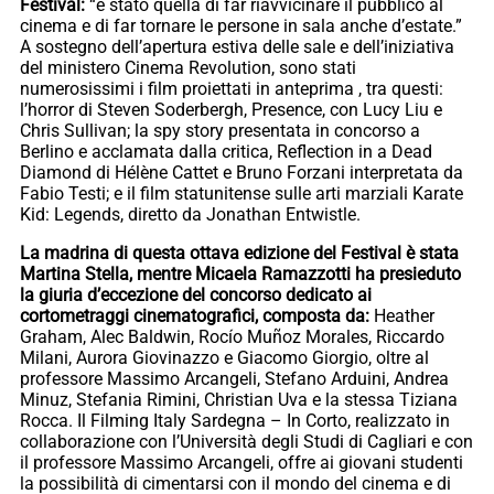
Festival:
“è stato quella di far riavvicinare il pubblico al
cinema e di far tornare le persone in sala anche d’estate.”
A sostegno dell’apertura estiva delle sale e dell’iniziativa
del ministero Cinema Revolution, sono stati
numerosissimi i film proiettati in anteprima , tra questi:
l’horror di Steven Soderbergh, Presence, con Lucy Liu e
Chris Sullivan; la spy story presentata in concorso a
Berlino e acclamata dalla critica, Reflection in a Dead
Diamond di Hélène Cattet e Bruno Forzani interpretata da
Fabio Testi; e il film statunitense sulle arti marziali Karate
Kid: Legends, diretto da Jonathan Entwistle.
La madrina di questa ottava edizione del Festival è stata
Martina Stella, mentre Micaela Ramazzotti ha presieduto
la giuria d’eccezione del concorso dedicato ai
cortometraggi cinematografici, composta da:
Heather
Graham, Alec Baldwin, Rocío Muñoz Morales, Riccardo
Milani, Aurora Giovinazzo e Giacomo Giorgio, oltre al
professore Massimo Arcangeli, Stefano Arduini, Andrea
Minuz, Stefania Rimini, Christian Uva e la stessa Tiziana
Rocca. Il Filming Italy Sardegna – In Corto, realizzato in
collaborazione con l’Università degli Studi di Cagliari e con
il professore Massimo Arcangeli, offre ai giovani studenti
la possibilità di cimentarsi con il mondo del cinema e di