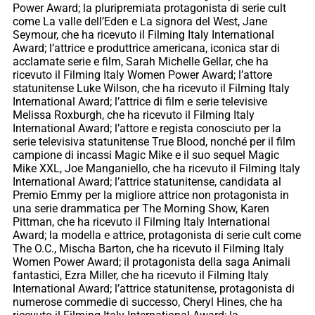
Power Award; la pluripremiata protagonista di serie cult
come La valle dell’Eden e La signora del West, Jane
Seymour, che ha ricevuto il Filming Italy International
Award; l’attrice e produttrice americana, iconica star di
acclamate serie e film, Sarah Michelle Gellar, che ha
ricevuto il Filming Italy Women Power Award; l’attore
statunitense Luke Wilson, che ha ricevuto il Filming Italy
International Award; l’attrice di film e serie televisive
Melissa Roxburgh, che ha ricevuto il Filming Italy
International Award; l’attore e regista conosciuto per la
serie televisiva statunitense True Blood, nonché per il film
campione di incassi Magic Mike e il suo sequel Magic
Mike XXL, Joe Manganiello, che ha ricevuto il Filming Italy
International Award; l’attrice statunitense, candidata al
Premio Emmy per la migliore attrice non protagonista in
una serie drammatica per The Morning Show, Karen
Pittman, che ha ricevuto il Filming Italy International
Award; la modella e attrice, protagonista di serie cult come
The O.C., Mischa Barton, che ha ricevuto il Filming Italy
Women Power Award; il protagonista della saga Animali
fantastici, Ezra Miller, che ha ricevuto il Filming Italy
International Award; l’attrice statunitense, protagonista di
numerose commedie di successo, Cheryl Hines, che ha