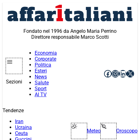
Vai
al
contenuto
Fondato nel 1996 da Angelo Maria Perrino
Direttore responsabile Marco Scotti
Economia
Corporate
Politica
Esteri
Facebook
Instagr
Linke
X
News
Sezioni
Salute
Sport
AI TV
Tendenze
Iran
Ucraina
Meteo
Oroscopo
Ceuta
Guccini