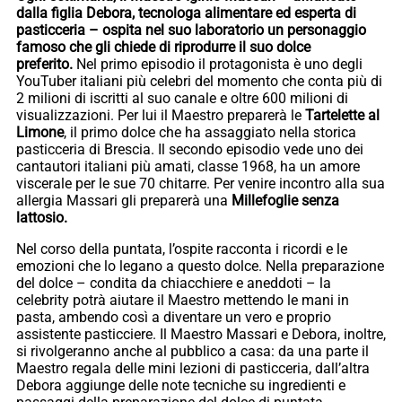
dalla figlia Debora, tecnologa alimentare ed esperta di
pasticceria – ospita nel suo laboratorio un personaggio
famoso che gli chiede di riprodurre il suo dolce
preferito.
Nel primo episodio il protagonista è uno degli
YouTuber italiani più celebri del momento che conta più di
2 milioni di iscritti al suo canale e oltre 600 milioni di
visualizzazioni. Per lui il Maestro preparerà le
Tartelette al
Limone
, il primo dolce che ha assaggiato nella storica
pasticceria di Brescia. Il secondo episodio vede uno dei
cantautori italiani più amati, classe 1968, ha un amore
viscerale per le sue 70 chitarre. Per venire incontro alla sua
allergia Massari gli preparerà una
Millefoglie senza
lattosio.
Nel corso della puntata, l’ospite racconta i ricordi e le
emozioni che lo legano a questo dolce. Nella preparazione
del dolce – condita da chiacchiere e aneddoti – la
celebrity potrà aiutare il Maestro mettendo le mani in
pasta, ambendo così a diventare un vero e proprio
assistente pasticciere. Il Maestro Massari e Debora, inoltre,
si rivolgeranno anche al pubblico a casa: da una parte il
Maestro regala delle mini lezioni di pasticceria, dall’altra
Debora aggiunge delle note tecniche su ingredienti e