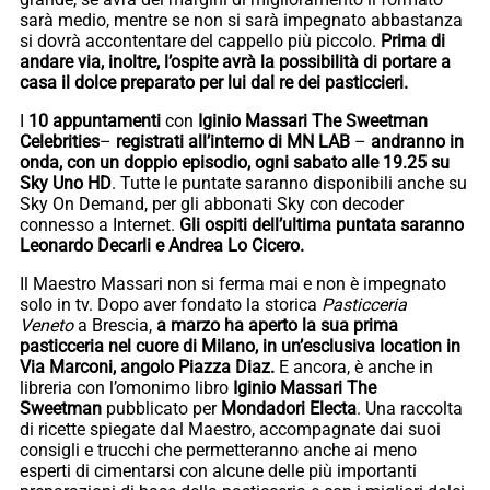
sarà medio, mentre se non si sarà impegnato abbastanza
si dovrà accontentare del cappello più piccolo.
Prima di
andare via, inoltre, l’ospite avrà la possibilità di portare a
casa il dolce preparato per lui dal re dei pasticcieri.
I
10 appuntamenti
con
Iginio Massari The Sweetman
Celebrities
–
registrati all’interno di MN LAB
–
andranno in
onda, con un doppio episodio, ogni sabato alle 19.25 su
Sky Uno HD
. Tutte le puntate saranno disponibili anche su
Sky On Demand, per gli abbonati Sky con decoder
connesso a Internet.
Gli ospiti dell’ultima puntata saranno
Leonardo Decarli e Andrea Lo Cicero.
Il Maestro Massari non si ferma mai e non è impegnato
solo in tv. Dopo aver fondato la storica
Pasticceria
Veneto
a Brescia,
a marzo ha aperto la sua prima
pasticceria nel cuore di Milano, in un’esclusiva location in
Via Marconi, angolo Piazza Diaz.
E ancora, è anche in
libreria con l’omonimo libro
Iginio Massari The
Sweetman
pubblicato per
Mondadori Electa
. Una raccolta
di ricette spiegate dal Maestro, accompagnate dai suoi
consigli e trucchi che permetteranno anche ai meno
esperti di cimentarsi con alcune delle più importanti