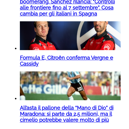
boomerang. Sanchez rilancia: “Controlli
alle frontiere fino al 7 settembre”. Cosa
cambia per gli italiani in Spagna
Formula E, Citroën conferma Vergne e
Cassidy
All’asta il pallone della “Mano di Dio” di
Maradona: si parte da 2,5 milioni, ma il
cimelio potrebbe valere molto di più