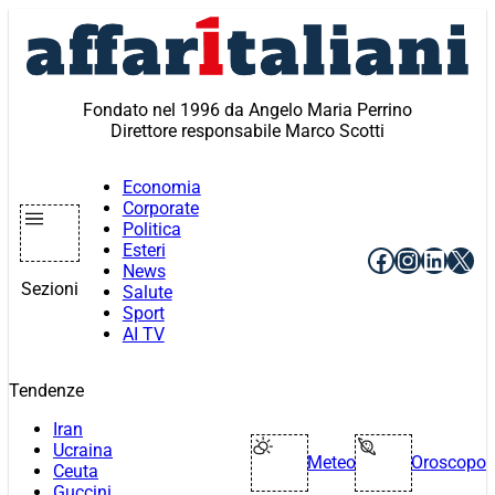
Vai
al
contenuto
Fondato nel 1996 da Angelo Maria Perrino
Direttore responsabile Marco Scotti
Economia
Corporate
Politica
Esteri
Facebook
Instagr
Linke
X
News
Sezioni
Salute
Sport
AI TV
Tendenze
Iran
Ucraina
Meteo
Oroscopo
Ceuta
Guccini