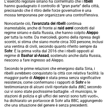
L’esercito regolare siriano ha confermato che i
ribelli
hanno guadagnato il controllo di “gran parte” della città,
precisando che il ritiro delle forze governative è una
mossa temporanea per organizzare una controffensiva.
Nonostante ciò,
l’avanzata dei ribelli
continua
inarrestabile, anche di fronte ai
raid aerei
condotti dal
regime siriano e dalla Russia, che hanno colpito
Aleppo
per tutta la notte. Da mercoledì, giorno della ripresa degli
scontri, si stima che siano morte circa 300 persone, inclusi
una ventina di civili, secondo quanto riferito sempre da
Sohr
. È la prima volta dal 2016 che i ribelli opposti al
regime di
Bashar al-Assad
, sostenuto anche dalla Russia,
riescono a fare ingresso ad Aleppo.
Secondo le prime relazioni che emergono dalla Siria, i
ribelli avrebbero conquistato la città con relativa facilità: la
maggior parte di
Aleppo
è stata presa senza significative
resistenze, come confermano i rapporti di
Sohr
e le
testimonianze di alcuni civili riportate dalla
BBC
, secondo
cui vi sono state pochissime battaglie. «Il municipio, le
stazioni di polizia e gli uffici dei servizi sono tutti vuoti»,
ha dichiarato un portavoce di Sohr alla BBC, aggiungendo
che una situazione del genere è senza precedenti.