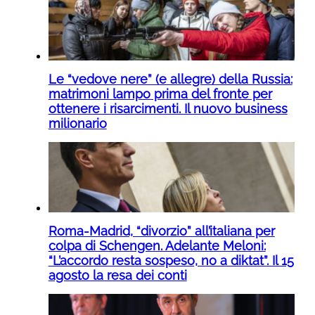
Le “vedove nere” (e allegre) della Russia:
matrimoni lampo prima del fronte per
ottenere i risarcimenti. Il nuovo business
milionario
Roma-Madrid, “divorzio” all’italiana per
colpa di Schengen. Adelante Meloni:
“L’accordo resta sospeso, no a diktat”. Il 15
agosto la resa dei conti