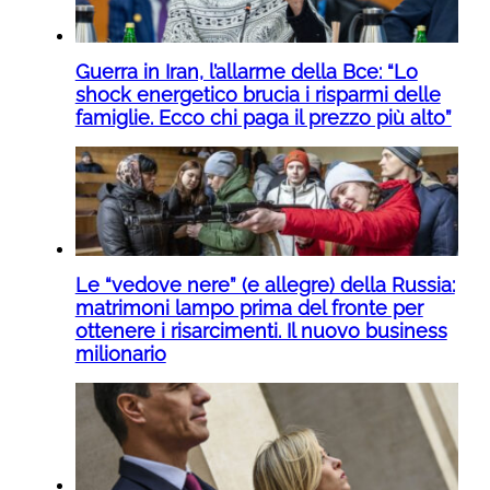
Guerra in Iran, l’allarme della Bce: “Lo
shock energetico brucia i risparmi delle
famiglie. Ecco chi paga il prezzo più alto”
Le “vedove nere” (e allegre) della Russia:
matrimoni lampo prima del fronte per
ottenere i risarcimenti. Il nuovo business
milionario