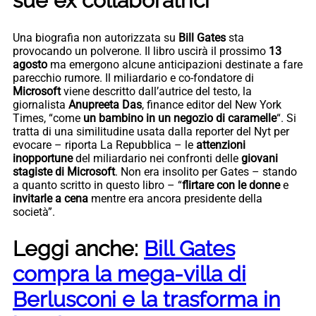
sue ex collaboratrici
Una biografia non autorizzata su
Bill Gates
sta
provocando un polverone. Il libro uscirà il prossimo
13
agosto
ma emergono alcune anticipazioni destinate a fare
parecchio rumore. Il miliardario e co-fondatore di
Microsoft
viene descritto dall’autrice del testo, la
giornalista
Anupreeta Das
, finance editor del New York
Times, “come
un bambino in un negozio di caramelle
“. Si
tratta di una similitudine usata dalla reporter del Nyt per
evocare – riporta La Repubblica – le
attenzioni
inopportune
del miliardario nei confronti delle
giovani
stagiste di Microsoft
. Non era insolito per Gates – stando
a quanto scritto in questo libro – “
flirtare con le donne
e
invitarle a cena
mentre era ancora presidente della
società”.
Leggi anche:
Bill Gates
compra la mega-villa di
Berlusconi e la trasforma in