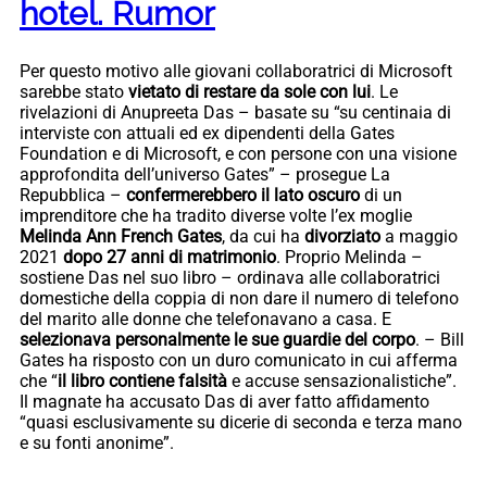
hotel. Rumor
Per questo motivo alle giovani collaboratrici di Microsoft
sarebbe stato
vietato di restare da sole con lui
. Le
rivelazioni di Anupreeta Das – basate su “su centinaia di
interviste con attuali ed ex dipendenti della Gates
Foundation e di Microsoft, e con persone con una visione
approfondita dell’universo Gates” – prosegue La
Repubblica –
confermerebbero il lato oscuro
di un
imprenditore che ha tradito diverse volte l’ex moglie
Melinda Ann French Gates
, da cui ha
divorziato
a maggio
2021
dopo 27 anni di matrimonio
. Proprio Melinda –
sostiene Das nel suo libro – ordinava alle collaboratrici
domestiche della coppia di non dare il numero di telefono
del marito alle donne che telefonavano a casa. E
selezionava personalmente le sue guardie del corpo
. – Bill
Gates ha risposto con un duro comunicato in cui afferma
che “
il libro contiene falsità
e accuse sensazionalistiche”.
Il magnate ha accusato Das di aver fatto affidamento
“quasi esclusivamente su dicerie di seconda e terza mano
e su fonti anonime”.