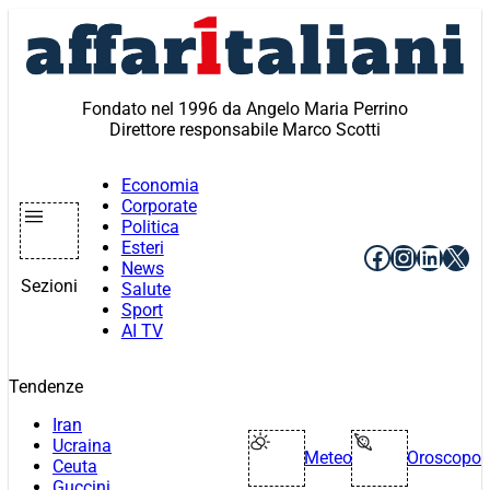
Vai
al
contenuto
Fondato nel 1996 da Angelo Maria Perrino
Direttore responsabile Marco Scotti
Economia
Corporate
Politica
Esteri
Facebook
Instagr
Linke
X
News
Sezioni
Salute
Sport
AI TV
Tendenze
Iran
Ucraina
Meteo
Oroscopo
Ceuta
Guccini