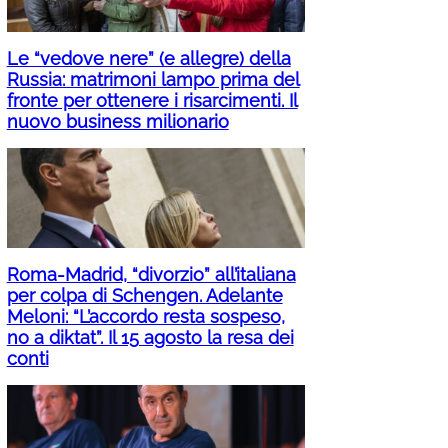
Le “vedove nere” (e allegre) della
Russia: matrimoni lampo prima del
fronte per ottenere i risarcimenti. Il
nuovo business milionario
Roma-Madrid, “divorzio” all’italiana
per colpa di Schengen. Adelante
Meloni: “L’accordo resta sospeso,
no a diktat”. Il 15 agosto la resa dei
conti