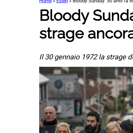
Home
»
Esteri
»
Bloody Sunday: 50 anni fa in
Bloody Sunday
strage ancora
Il 30 gennaio 1972 la strage 