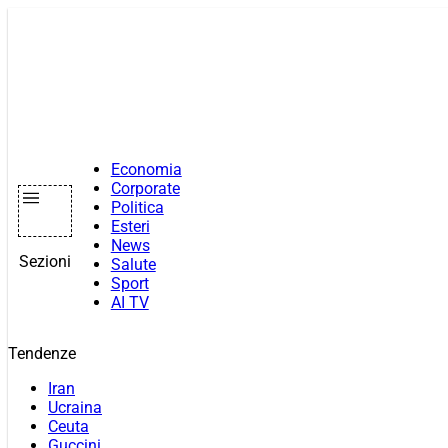
Vai
al
contenuto
Economia
Corporate
Politica
Esteri
News
Sezioni
Salute
Sport
AI TV
Tendenze
Iran
Ucraina
Ceuta
Guccini