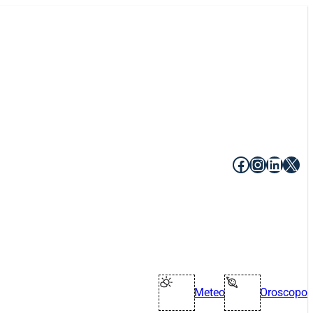
Facebook
Instagr
Linke
X
Meteo
Oroscopo