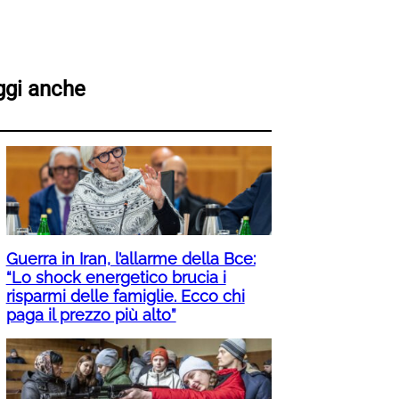
ggi anche
Guerra in Iran, l’allarme della Bce:
“Lo shock energetico brucia i
risparmi delle famiglie. Ecco chi
paga il prezzo più alto”