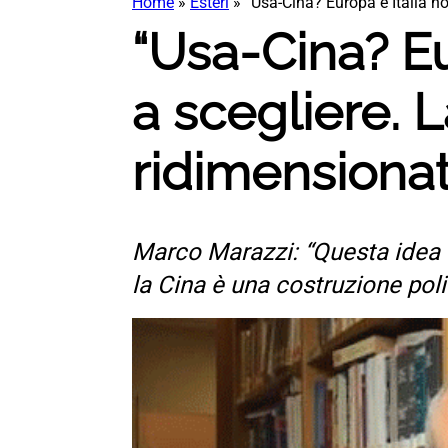
Home
»
Esteri
»
“Usa-Cina? Europa e Italia n
“Usa-Cina? Eu
a scegliere. 
ridimensionat
Marco Marazzi: “Questa idea ch
la Cina è una costruzione poli