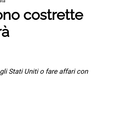
ata”
ono costrette
rà
 Stati Uniti o fare affari con