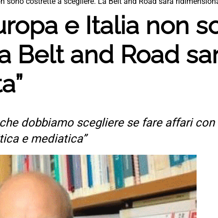
on sono costrette a scegliere. La Belt and Road sarà ridimension
ropa e Italia non s
La Belt and Road sa
a”
e dobbiamo scegliere se fare affari con gli
tica e mediatica”