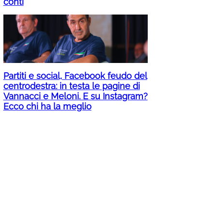
conti
Partiti e social, Facebook feudo del
centrodestra: in testa le pagine di
Vannacci e Meloni. E su Instagram?
Ecco chi ha la meglio