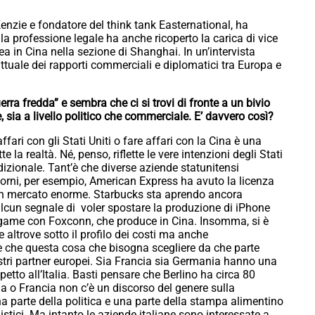
enzie e fondatore del think tank Easternational, ha
 la professione legale ha anche ricoperto la carica di vice
 in Cina nella sezione di Shanghai. In un’intervista
ttuale dei rapporti commerciali e diplomatici tra Europa e
ra fredda” e sembra che ci si trovi di fronte a un bivio
 sia a livello politico che commerciale. E’ davvero così?
ari con gli Stati Uniti o fare affari con la Cina è una
e la realtà. Né, penso, riflette le vere intenzioni degli Stati
izionale. Tant’è che diverse aziende statunitensi
giorni, per esempio, American Express ha avuto la licenza
un mercato enorme. Starbucks sta aprendo ancora
alcun segnale di voler spostare la produzione di iPhone
legame con Foxconn, che produce in Cina. Insomma, si è
 altrove sotto il profilo dei costi ma anche
re che questa cosa che bisogna scegliere da che parte
ostri partner europei. Sia Francia sia Germania hanno una
etto all’Italia. Basti pensare che Berlino ha circa 80
ia o Francia non c’è un discorso del genere sulla
una parte della politica e una parte della stampa alimentino
stici. Ma intanto le aziende italiane sono interessate a