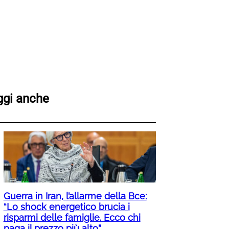
ggi anche
Guerra in Iran, l’allarme della Bce:
“Lo shock energetico brucia i
risparmi delle famiglie. Ecco chi
paga il prezzo più alto”