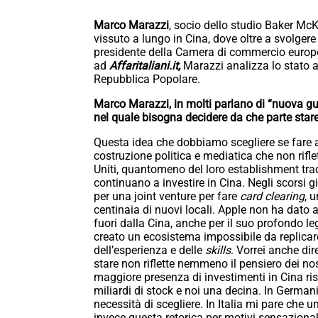
Marco Marazzi
, socio dello studio Baker McK
vissuto a lungo in Cina, dove oltre a svolgere
presidente della Camera di commercio europea
ad
Affaritaliani.it,
Marazzi analizza lo stato a
Repubblica Popolare.
Marco Marazzi, in molti parlano di “nuova guer
nel quale bisogna decidere da che parte stare,
Questa idea che dobbiamo scegliere se fare aff
costruzione politica e mediatica che non riflett
Uniti, quantomeno del loro establishment trad
continuano a investire in Cina. Negli scorsi 
per una joint venture per fare
card clearing
, 
centinaia di nuovi locali. Apple non ha dato 
fuori dalla Cina, anche per il suo profondo 
creato un ecosistema impossibile da replicare
dell’esperienza e delle
skills
. Vorrei anche di
stare non riflette nemmeno il pensiero dei n
maggiore presenza di investimenti in Cina risp
miliardi di stock e noi una decina. In German
necessità di scegliere. In Italia mi pare che 
invece questa retorica per motivi sensazionali