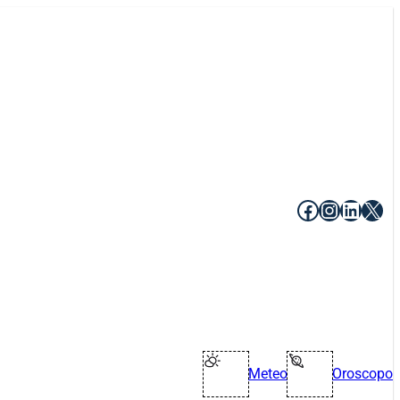
Facebook
Instagr
Linke
X
Meteo
Oroscopo