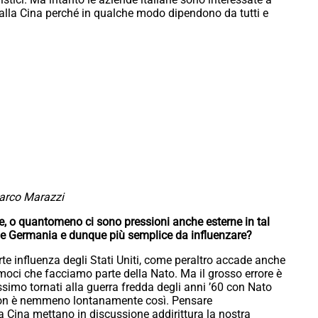
dalla Cina perché in qualche modo dipendono da tutti e
arco Marazzi
ere, o quantomeno ci sono pressioni anche esterne in tal
a e Germania e dunque più semplice da influenzare?
orte influenza degli Stati Uniti, come peraltro accade anche
amoci che facciamo parte della Nato. Ma il grosso errore è
ssimo tornati alla guerra fredda degli anni ’60 con Nato
. Non è nemmeno lontanamente così. Pensare
a Cina mettano in discussione addirittura la nostra