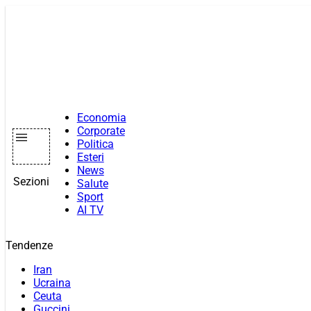
Vai
al
contenuto
Economia
Corporate
Politica
Esteri
News
Sezioni
Salute
Sport
AI TV
Tendenze
Iran
Ucraina
Ceuta
Guccini