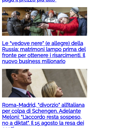
Le “vedove nere” (e allegre) della
Russia: matrimoni lampo prima del
fronte per ottenere i risarcimenti. Il
nuovo business milionario
Roma-Madrid, “divorzio” all’italiana
per colpa di Schengen. Adelante
Meloni: “L’accordo resta sospeso,
no a diktat”. Il 15 agosto la resa dei