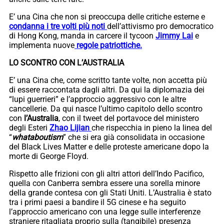
E’ una Cina che non si preoccupa delle critiche esterne e
condanna i tre volti più noti
dell’attivismo pro democratico
di Hong Kong, manda in carcere il tycoon
Jimmy Lai
e
implementa nuove
regole patriottiche.
LO SCONTRO CON L’AUSTRALIA
E’ una Cina che, come scritto tante volte, non accetta più
di essere raccontata dagli altri. Da qui la diplomazia dei
“lupi guerrieri” e l’approccio aggressivo con le altre
cancellerie. Da qui nasce l’ultimo capitolo dello scontro
con
l’Australia
, con il tweet del portavoce del ministero
degli Esteri
Zhao Lijian
che rispecchia in pieno la linea del
“
whataboutism
” che si era già consolidata in occasione
del Black Lives Matter e delle proteste americane dopo la
morte di George Floyd.
Rispetto alle frizioni con gli altri attori dell’Indo Pacifico,
quella con Canberra sembra essere una sorella minore
della grande contesa con gli Stati Uniti. L’Australia è stato
tra i primi paesi a bandire il 5G cinese e ha seguito
l’approccio americano con una legge sulle interferenze
straniere ritagliata proprio sulla (tangibile) presenza