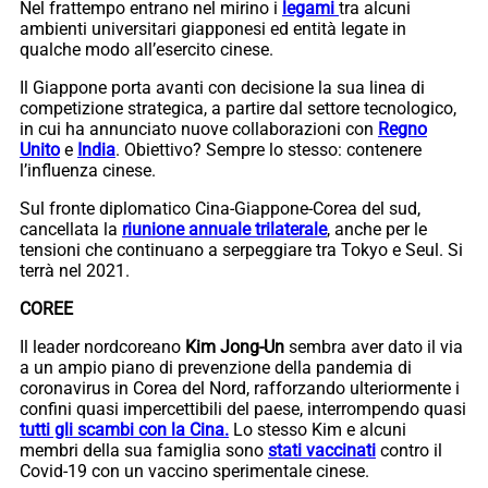
Nel frattempo entrano nel mirino i
legami
tra alcuni
ambienti universitari giapponesi ed entità legate in
qualche modo all’esercito cinese.
Il Giappone porta avanti con decisione la sua linea di
competizione strategica, a partire dal settore tecnologico,
in cui ha annunciato nuove collaborazioni con
Regno
Unito
e
India
. Obiettivo? Sempre lo stesso: contenere
l’influenza cinese.
Sul fronte diplomatico Cina-Giappone-Corea del sud,
cancellata la
riunione annuale trilaterale
, anche per le
tensioni che continuano a serpeggiare tra Tokyo e Seul. Si
terrà nel 2021.
COREE
Il leader nordcoreano
Kim Jong-Un
sembra aver dato il via
a un ampio piano di prevenzione della pandemia di
coronavirus in Corea del Nord, rafforzando ulteriormente i
confini quasi impercettibili del paese, interrompendo quasi
tutti gli scambi con la Cina.
Lo stesso Kim e alcuni
membri della sua famiglia sono
stati vaccinati
contro il
Covid-19 con un vaccino sperimentale cinese.