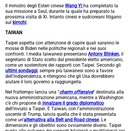
Il ministro degli Esteri cinese
Wang Yi
ha completato la
sua missione a Seul, durante la quale ha preparato la
prossima visita di Xi. Intanto cinesi e sudcoreani litigano
sul
kimchi
.
TAIWAN
Taipei aspetta con attenzione di capire quali saranno le
mosse di Biden nelle politiche regionali e nei suoi
confronti. I media taiwanesi presentano
Antony Blinken
, il
segretario di Stato scelto dal presidente eletto americano,
come un sostenitore dei rapporti con Taipei. Secondo gli
ultimi sondaggi
, sempre più taiwanesi sono a favore
dell’indipendenza, e ritengono che gli Usa dovrebbero
aiutare il loro governo a raggiungerla.
Nel frattempo lancia una “
charm offensive
” destinata alla
nuova amministrazione americana, mentre a Washington
c’è chi propone di
innalzare il grado diplomatico
dell’inviato a Taipei. E Taiwan, con l’amministrazione
uscente di Trump, lancia quella che è stata presentata
come un’
alternativa alla Belt and Road cinese
. Le
dimensioni e gli obiettivi sono ovviamente diversi. Taipei
punta allo sviluppo dei rapporti bilaterali e multilaterali coi