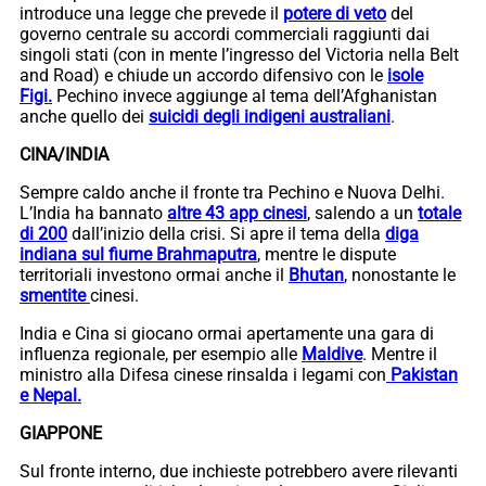
introduce una legge che prevede il
potere di veto
del
governo centrale su accordi commerciali raggiunti dai
singoli stati (con in mente l’ingresso del Victoria nella Belt
and Road) e chiude un accordo difensivo con le
isole
Figi.
Pechino invece aggiunge al tema dell’Afghanistan
anche quello dei
suicidi degli indigeni australiani
.
CINA/INDIA
Sempre caldo anche il fronte tra Pechino e Nuova Delhi.
L’India ha bannato
altre 43 app cinesi
, salendo a un
totale
di 200
dall’inizio della crisi. Si apre il tema della
diga
indiana sul fiume Brahmaputra
, mentre le dispute
territoriali investono ormai anche il
Bhutan
, nonostante le
smentite
cinesi.
India e Cina si giocano ormai apertamente una gara di
influenza regionale, per esempio alle
Maldive
. Mentre il
ministro alla Difesa cinese rinsalda i legami con
Pakistan
e Nepal.
GIAPPONE
Sul fronte interno, due inchieste potrebbero avere rilevanti