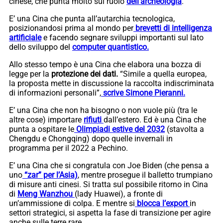
cinese, che punta molto sul ruolo
dell’archeologia
.
E’ una Cina che punta all’autarchia tecnologica,
posizionandosi prima al mondo per
brevetti di intelligenza
artificiale
e facendo segnare sviluppi importanti sul lato
dello sviluppo del
computer quantistico.
Allo stesso tempo è una Cina che elabora una bozza di
legge per la
protezione dei dati.
“Simile a quella europea,
la proposta mette in discussione la raccolta indiscriminata
di informazioni personali”,
scrive Simone Pieranni.
E’ una Cina che non ha bisogno o non vuole più (tra le
altre cose) importare
rifiuti
dall’estero. Ed è una Cina che
punta a ospitare le
Olimpiadi estive del 2032
(stavolta a
Chengdu e Chongqing) dopo quelle invernali in
programma per il 2022 a Pechino.
E’ una Cina che si congratula con Joe Biden (che pensa a
uno
“zar” per l’Asia)
, mentre prosegue il balletto trumpiano
di misure anti cinesi. Si tratta sul possibile ritorno in Cina
di
Meng Wanzhou
(lady Huawei), a fronte di
un’ammissione di colpa. E mentre si
blocca l’export
in
settori strategici, si aspetta la fase di transizione per agire
anche sulle terre rare.