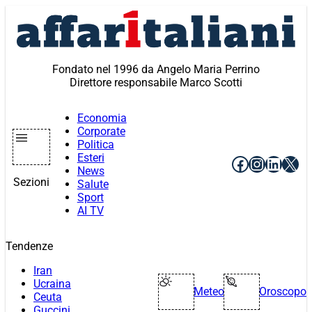
Vai
al
contenuto
Fondato nel 1996 da Angelo Maria Perrino
Direttore responsabile Marco Scotti
Economia
Corporate
Politica
Esteri
Facebook
Instagr
Linke
X
News
Sezioni
Salute
Sport
AI TV
Tendenze
Iran
Ucraina
Meteo
Oroscopo
Ceuta
Guccini