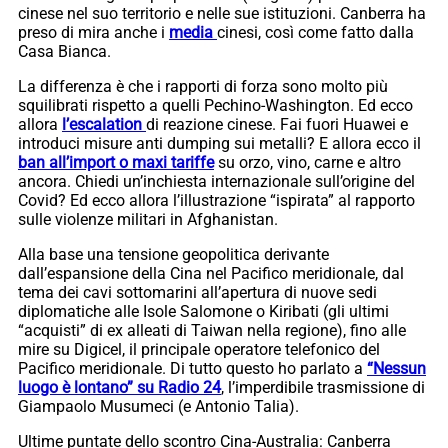
cinese nel suo territorio e nelle sue istituzioni. Canberra ha
preso di mira anche i
media
cinesi, così come fatto dalla
Casa Bianca.
La differenza è che i rapporti di forza sono molto più
squilibrati rispetto a quelli Pechino-Washington. Ed ecco
allora
l’escalation
di reazione cinese. Fai fuori Huawei e
introduci misure anti dumping sui metalli? E allora ecco il
ban all’import o maxi tariffe
su orzo, vino, carne e altro
ancora. Chiedi un’inchiesta internazionale sull’origine del
Covid? Ed ecco allora l’illustrazione “ispirata” al rapporto
sulle violenze militari in Afghanistan.
Alla base una tensione geopolitica derivante
dall’espansione della Cina nel Pacifico meridionale, dal
tema dei cavi sottomarini all’apertura di nuove sedi
diplomatiche alle Isole Salomone o Kiribati (gli ultimi
“acquisti” di ex alleati di Taiwan nella regione), fino alle
mire su Digicel, il principale operatore telefonico del
Pacifico meridionale. Di tutto questo ho parlato a
“Nessun
luogo è lontano” su Radio 24
, l’imperdibile trasmissione di
Giampaolo Musumeci (e Antonio Talia).
Ultime puntate dello scontro Cina-Australia: Canberra