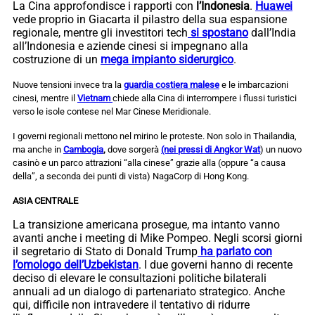
La Cina approfondisce i rapporti con
l’Indonesia
.
Huawei
vede proprio in Giacarta il pilastro della sua espansione
regionale, mentre gli investitori tech
si spostano
dall’India
all’Indonesia e aziende cinesi si impegnano alla
costruzione di un
mega impianto siderurgico
.
Nuove tensioni invece tra la
guardia costiera malese
e le imbarcazioni
cinesi, mentre il
Vietnam
chiede alla Cina di interrompere i flussi turistici
verso le isole contese nel Mar Cinese Meridionale.
I governi regionali mettono nel mirino le proteste. Non solo in Thailandia,
ma anche in
Cambogia
,
dove sorgerà
(nei pressi di Angkor Wat
) un nuovo
casinò e un parco attrazioni “alla cinese” grazie alla (oppure “a causa
della”, a seconda dei punti di vista) NagaCorp di Hong Kong.
ASIA CENTRALE
La transizione americana prosegue, ma intanto vanno
avanti anche i meeting di Mike Pompeo. Negli scorsi giorni
il segretario di Stato di Donald Trump
ha parlato con
l’omologo dell’Uzbekistan
. I due governi hanno di recente
deciso di elevare le consultazioni politiche bilaterali
annuali ad un dialogo di partenariato strategico. Anche
qui, difficile non intravedere il tentativo di ridurre