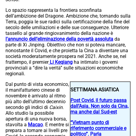
Lo spazio rappresenta la frontiera sconfinata
dell’ambizione del Dragone. Ambizione che, tornando sulla
Terra, poggia le sue radici sulla certificazione della fine del
secolo delle umiliazioni e delle sue conseguenze. Ulteriore
tassello al grande ringiovanimento della nazione è
l’annuncio dell’eliminazione della povertà assoluta
da
parte di Xi Jinping. Obiettivo che non si poteva mancare,
nonostante il Covid, e che proietta la Cina a diventare una
società moderatamente prospera nel 2021. Anche se, nel
frattempo, il premier
Li Keqiang
ha intimato i governi
provinciali a “dire la verità” sulle situazioni economiche
regionali.
Dal punto di vista economico,
SETTIMANA ASIATICA
il manifatturiero cinese di
novembre è arrivato al ritmo
Post Covid, il futuro passa
più alto dell’ultimo decennio
dall’Asia. Non solo da Cina,
secondo gli indici di
Caixin
.
ma anche dal Sud-est
Allo studio la possibile
apertura di una nuova borsa,
“Vietnam punto di
stavolta a
Macao
. E mentre si
riferimento commerciale e
prepara a tornare ai livelli pre
politico”. Parla