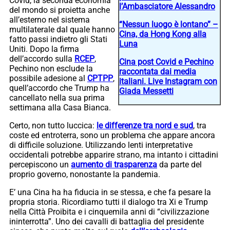
Covid, la seconda economia
l’Ambasciatore Alessandro
del mondo si proietta anche
all’esterno nel sistema
“Nessun luogo è lontano” –
multilaterale dal quale hanno
Cina, da Hong Kong alla
fatto passi indietro gli Stati
Luna
Uniti. Dopo la firma
dell’accordo sulla
RCEP
,
Cina post Covid e Pechino
Pechino non esclude la
raccontata dai media
possibile adesione al
CPTPP
,
italiani. Live Instagram con
quell’accordo che Trump ha
Giada Messetti
cancellato nella sua prima
settimana alla Casa Bianca.
Certo, non tutto luccica:
le differenze tra nord e sud
, tra
coste ed entroterra, sono un problema che appare ancora
di difficile soluzione. Utilizzando lenti interpretative
occidentali potrebbe apparire strano, ma intanto i cittadini
percepiscono un
aumento di trasparenza
da parte del
proprio governo, nonostante la pandemia.
E’ una Cina ha ha fiducia in se stessa, e che fa pesare la
propria storia. Ricordiamo tutti il dialogo tra Xi e Trump
nella Città Proibita e i cinquemila anni di “civilizzazione
ininterrotta”. Uno dei cavalli di battaglia del presidente