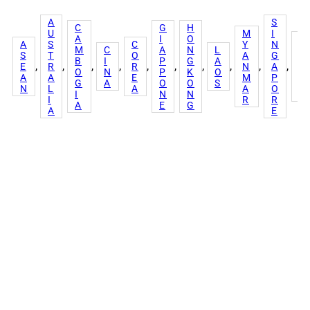
A
S
C
G
H
U
M
I
A
I
O
T
A
S
C
Y
N
M
C
A
N
L
A
S
T
O
A
G
B
I
P
G
A
I
, 
, 
, 
, 
, 
, 
, 
, 
, 
, 
E
R
R
N
A
O
N
P
K
O
W
A
A
E
M
P
G
A
O
O
S
A
N
L
A
A
O
I
N
N
N
I
R
R
A
E
G
A
E