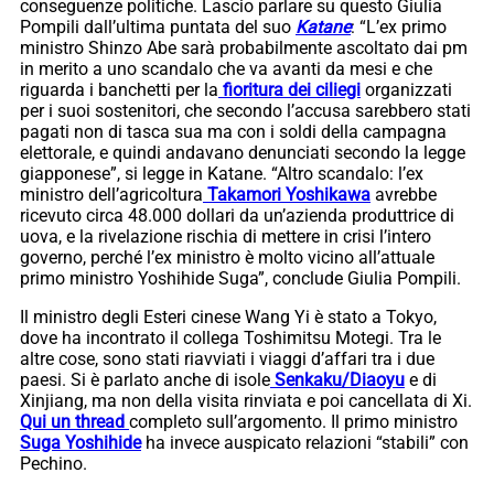
conseguenze politiche. Lascio parlare su questo Giulia
Pompili dall’ultima puntata del suo
Katane
: “L’ex primo
ministro Shinzo Abe sarà probabilmente ascoltato dai pm
in merito a uno scandalo che va avanti da mesi e che
riguarda i banchetti per la
fioritura dei ciliegi
organizzati
per i suoi sostenitori, che secondo l’accusa sarebbero stati
pagati non di tasca sua ma con i soldi della campagna
elettorale, e quindi andavano denunciati secondo la legge
giapponese”, si legge in Katane. “Altro scandalo: l’ex
ministro dell’agricoltura
Takamori Yoshikawa
avrebbe
ricevuto circa 48.000 dollari da un’azienda produttrice di
uova, e la rivelazione rischia di mettere in crisi l’intero
governo, perché l’ex ministro è molto vicino all’attuale
primo ministro Yoshihide Suga”, conclude Giulia Pompili.
Il ministro degli Esteri cinese Wang Yi è stato a Tokyo,
dove ha incontrato il collega Toshimitsu Motegi. Tra le
altre cose, sono stati riavviati i viaggi d’affari tra i due
paesi. Si è parlato anche di isole
Senkaku/Diaoyu
e di
Xinjiang, ma non della visita rinviata e poi cancellata di Xi.
Qui un thread
completo sull’argomento. Il primo ministro
Suga Yoshihide
ha invece auspicato relazioni “stabili” con
Pechino.