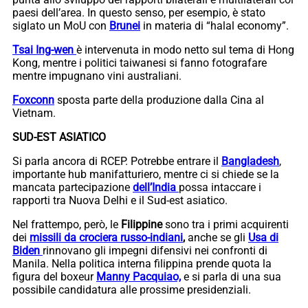
paesi dell’area. In questo senso, per esempio, è stato
siglato un MoU con
Brunei
in materia di “halal economy”.
Tsai Ing-wen
è intervenuta in modo netto sul tema di Hong
Kong, mentre i politici taiwanesi si fanno fotografare
mentre impugnano vini australiani.
Foxconn
sposta parte della produzione dalla Cina al
Vietnam.
SUD-EST ASIATICO
Si parla ancora di RCEP. Potrebbe entrare il
Bangladesh
,
importante hub manifatturiero, mentre ci si chiede se la
mancata partecipazione
dell’India
possa intaccare i
rapporti tra Nuova Delhi e il Sud-est asiatico.
Nel frattempo, però, le
Filippine
sono tra i primi acquirenti
dei
missili da crociera russo-indiani
,
anche se gli
Usa di
Biden
rinnovano gli impegni difensivi nei confronti di
Manila. Nella politica interna filippina prende quota la
figura del boxeur
Manny Pacquiao,
e si parla di una sua
possibile candidatura alle prossime presidenziali.