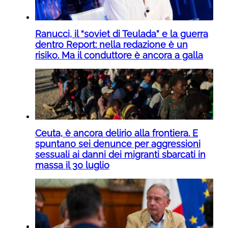
Ranucci, il “soviet di Teulada” e la guerra
dentro Report: nella redazione è un
risiko. Ma il conduttore è ancora a galla
Ceuta, è ancora delirio alla frontiera. E
spuntano sei denunce per aggressioni
sessuali ai danni dei migranti sbarcati in
massa il 30 luglio