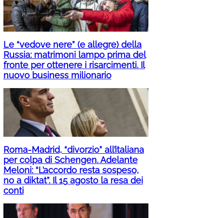
Le “vedove nere” (e allegre) della
Russia: matrimoni lampo prima del
fronte per ottenere i risarcimenti. Il
nuovo business milionario
Roma-Madrid, “divorzio” all’italiana
per colpa di Schengen. Adelante
Meloni: “L’accordo resta sospeso,
no a diktat”. Il 15 agosto la resa dei
conti