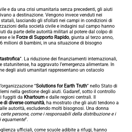
ile e da una crisi umanitaria senza precedenti, gli aiuti
rivano a destinazione. Vengono invece venduti nei
statali, lasciando gli sfollati nei campi in condizioni di
zzazioni della società civile e indagini sul campo hanno
uti da parte delle autorità militari al potere dal colpo di
nese e le
Forze di Supporto Rapido
, giunta al terzo anno,
 16 milioni di bambini, in una situazione di bisogno
tastrofica
”. La riduzione dei finanziamenti internazionali,
e statunitense, ha aggravato l’emergenza alimentare. In
ione degli aiuti umanitari rappresentano un ostacolo
l’organizzazione “
Solutions for Earth Truth
” nello Stato di
emi nella gestione degli aiuti. Gadaref, sotto il controllo
ti fuggiti da
Khartoum
e dalle regioni centrali. Il
e di diverse comunità
, ha mostrato che gli aiuti tendono a
 alle autorità, escludendo molti bisognosi. Una donna
 certe persone, come i responsabili della distribuzione e i
iti equamente
”.
glienza ufficiali, come scuole adibite a rifugi, hanno