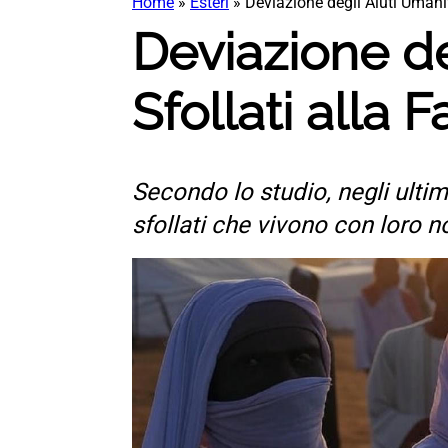
Home
»
Esteri
»
Deviazione degli Aiuti Umanit
Deviazione de
Sfollati alla 
Secondo lo studio, negli ultim
sfollati che vivono con loro n