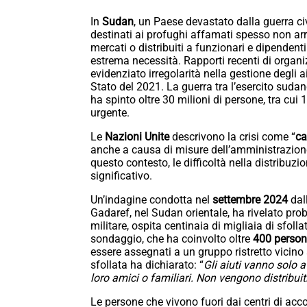
In
Sudan
, un Paese devastato dalla guerra civ
destinati ai profughi affamati spesso non ar
mercati o distribuiti a funzionari e dipendenti 
estrema necessità. Rapporti recenti di organi
evidenziato irregolarità nella gestione degli ai
Stato del 2021. La guerra tra l’esercito suda
ha spinto oltre 30 milioni di persone, tra cui
urgente.
Le
Nazioni Unite
descrivono la crisi come “
ca
anche a causa di misure dell’amministrazion
questo contesto, le difficoltà nella distribuz
significativo.
Un’indagine condotta nel
settembre 2024
dal
Gadaref, nel Sudan orientale, ha rivelato probl
militare, ospita centinaia di migliaia di sfolla
sondaggio, che ha coinvolto oltre
400 person
essere assegnati a un gruppo ristretto vicino
sfollata ha dichiarato: “
Gli aiuti vanno solo a
loro amici o familiari. Non vengono distribu
Le persone che vivono fuori dai centri di acco