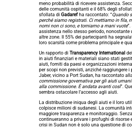
meno probabilità di ricevere assistenza. Second
delle comunità ospitanti e il 68% degli sfolla
sfollata di
Gadaref
ha raccontato: “
Quando sa
perché siamo registrati. Ci mettiamo in fila, 
nomi non ci sono, e torniamo a mani vuote
”.
assistenza nello stesso periodo, nonostante 
altre zone. Il 55% dei partecipanti ha segnalat
loro scarsità come problema principale e quasi
Un rapporto di
Transparency
International
del
in aiuti finanziari e materiali siano stati ges
aiuti, forniti da paesi e organizzazioni inter
per scopi non previsti, anziché raggiungere i
Jaber, vicino a Port Sudan, ha raccontato all
commissione governativa per gli aiuti uman
alla commissione. È andata avanti così
”. Qu
sembra ostacolare l’accesso agli aiuti.
La distribuzione iniqua degli aiuti e il loro 
colpisce milioni di sudanesi. La comunità int
maggiore trasparenza e monitoraggio. Senza a
continueranno a privare i profughi di risorse 
crisi in Sudan non è solo una questione di con