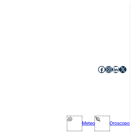
Facebook
Instagr
Linke
X
Meteo
Oroscopo