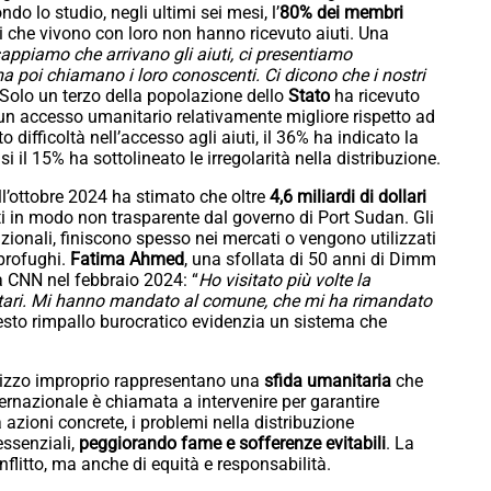
o lo studio, negli ultimi sei mesi, l’
80% dei membri
ti che vivono con loro non hanno ricevuto aiuti. Una
ppiamo che arrivano gli aiuti, ci presentiamo
ma poi chiamano i loro conoscenti. Ci dicono che i nostri
 Solo un terzo della popolazione dello
Stato
ha ricevuto
un accesso umanitario relativamente migliore rispetto ad
o difficoltà nell’accesso agli aiuti, il 36% ha indicato la
 il 15% ha sottolineato le irregolarità nella distribuzione.
l’ottobre 2024 ha stimato che oltre
4,6 miliardi di dollari
titi in modo non trasparente dal governo di Port Sudan. Gli
nazionali, finiscono spesso nei mercati o vengono utilizzati
 profughi.
Fatima Ahmed
, una sfollata di 50 anni di Dimm
a CNN nel febbraio 2024: “
Ho visitato più volte la
itari. Mi hanno mandato al comune, che mi ha rimandato
esto rimpallo burocratico evidenzia un sistema che
utilizzo improprio rappresentano una
sfida umanitaria
che
ernazionale è chia
mata a intervenire per garantire
zioni concrete, i problemi nella distribuzione
essenziali,
peggiorando fame e sofferenze evitabili
. La
flitto, ma anche di equità e responsabilità.