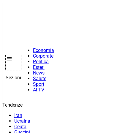
Vai
al
contenuto
Economia
Corporate
Politica
Esteri
News
Sezioni
Salute
Sport
AI TV
Tendenze
Iran
Ucraina
Ceuta
Guccini