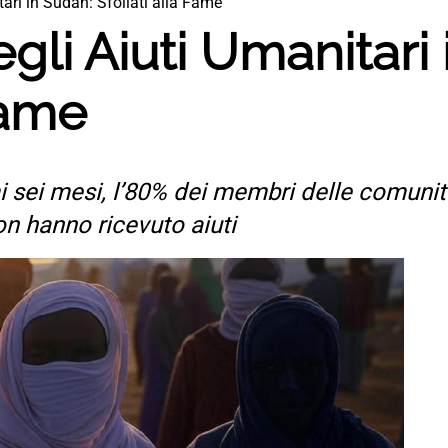
ari in Sudan: Sfollati alla Fame
gli Aiuti Umanitari
Fame
i sei mesi, l’80% dei membri delle comunità
on hanno ricevuto aiuti