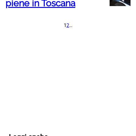
piene in Toscana
1
2
…