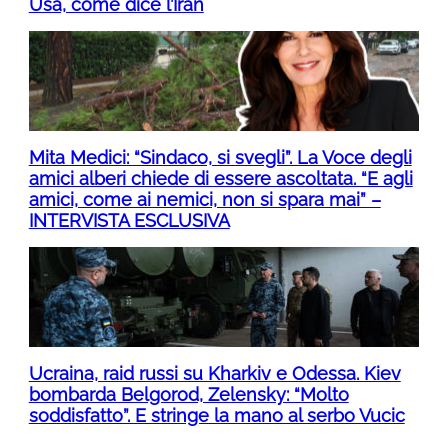
Usa, come dice l’Iran
Mita Medici: “Sindaco, si svegli”. La Voce degli
amici alberi chiede di essere ascoltata. “E agli
amici, come ai nemici, non si spara mai” –
INTERVISTA ESCLUSIVA
Ucraina, raid russi su Kharkiv e Odessa. Kiev
bombarda Belgorod, Zelensky: “Molto
soddisfatto”. E stringe la mano al serbo Vucic