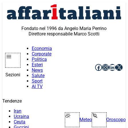
Vai
al
contenuto
Fondato nel 1996 da Angelo Maria Perrino
Direttore responsabile Marco Scotti
Economia
Corporate
Politica
Esteri
Facebook
Instagr
Linke
X
News
Sezioni
Salute
Sport
AI TV
Tendenze
Iran
Ucraina
Meteo
Oroscopo
Ceuta
Guccini